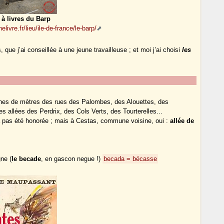
 à livres du Barp
elivre.fr/lieu/ile-de-france/le-barp/
 que j’ai conseillée à une jeune travailleuse ; et moi j’ai choisi
les
aines de mètres des rues des Palombes, des Alouettes, des
s allées des Perdrix, des Cols Verts, des Tourterelles...
a pas été honorée ; mais à Cestas, commune voisine, oui :
allée de
ne (
le becade
, en gascon negue !)
becada = bécasse