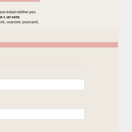
 pas trobat miélher peu
x t. un sens
rrè, coarrùmi, pourcarrè,