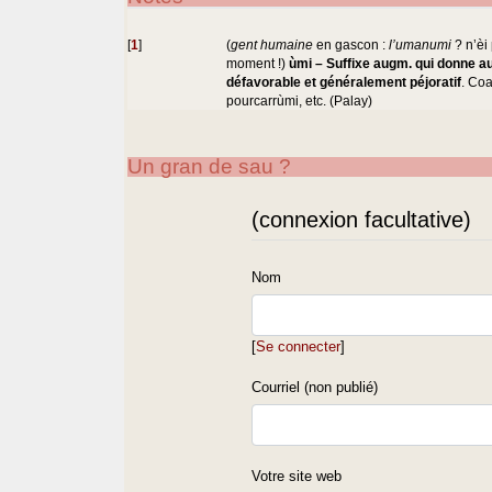
[
1
]
(
gent humaine
en gascon :
l’umanumi
? n’èi
moment !)
ùmi – Suffixe augm. qui donne au
défavorable et généralement péjoratif
. Coa
pourcarrùmi, etc. (Palay)
Un gran de sau ?
(connexion facultative)
Nom
[
Se connecter
]
Courriel (non publié)
Votre site web