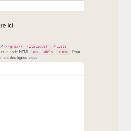
e ici
PIP
{{gras}}
{italique}
-*liste
et le code HTML
. Pour
<q>
<del>
<ins>
ement des lignes vides.