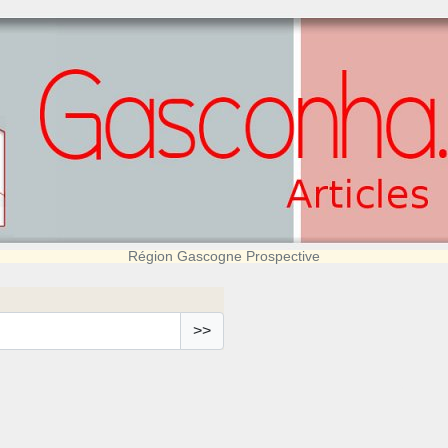
Région Gascogne Prospective
>>