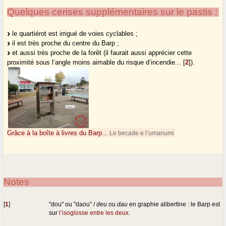
Quelques cerises supplémentaires sur le pastis :
le quartiérot est irrigué de voies cyclables ;
il est très proche du centre du Barp ;
et aussi très proche de la forêt (il faurait aussi apprécier cette
proximité sous l’angle moins aimable du risque d’incendie...
[
2
]
).
Grâce à la boîte à livres du Barp...
Le becade e l’umanumi
Notes
[
1
]
"dou" ou "daou" /
deu
ou
dau
en graphie alibertine : le Barp est
sur
l’isoglosse entre les deux
.