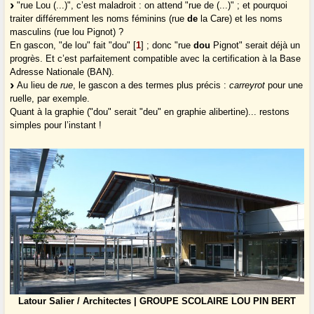
"rue Lou (...)", c’est maladroit : on attend "rue de (...)" ; et pourquoi
traiter différemment les noms féminins (rue
de
la Care) et les noms
masculins (rue lou Pignot) ?
En gascon, "de lou" fait "dou"
[
1
]
; donc "rue
dou
Pignot" serait déjà un
progrès. Et c’est parfaitement compatible avec la certification à la Base
Adresse Nationale (BAN).
Au lieu de
rue
, le gascon a des termes plus précis :
carreyrot
pour une
ruelle, par exemple.
Quant à la graphie ("dou" serait "deu" en graphie alibertine)... restons
simples pour l’instant !
Latour Salier / Architectes | GROUPE SCOLAIRE LOU PIN BERT