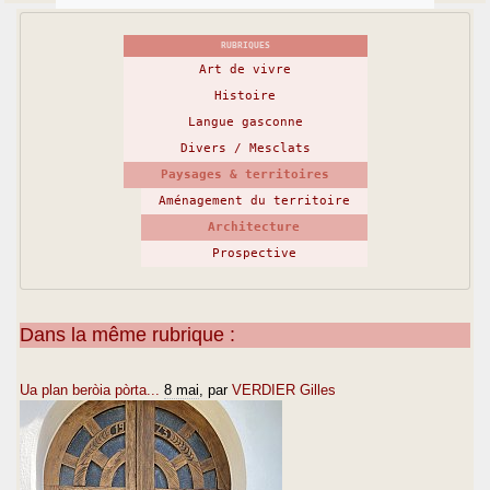
RUBRIQUES
Art de vivre
Histoire
Langue gasconne
Divers / Mesclats
Paysages & territoires
Aménagement du territoire
Architecture
Prospective
Dans la même rubrique :
Ua plan beròia pòrta...
8 mai
, par
VERDIER Gilles