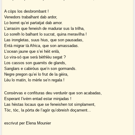
A còps los desbrombant !
Venedors trabalhant dab ardor,
Lo borret qu’ei partatjat dab amor.
L’arrasim que feneish de madurar sus la trilha,
Lo sorelh lo balhant lo sucrat, quina meravilha !
Las irongletas, suus hius, que son pausadas,
Entà migrar tà Africa, que son amassadas.
L’ocean jaune que s’ei hèit enlà,
Lo vira-só que serà bèthlèu segat ?
Los cassos son guarnits de glands,
Sanglars e cabiròus que’n son gormands.
Negre pregon qu’ei lo frut de la gèira,
Lèu lo matin, lo mèrle se’n regala !
Consèrvas e confituras deu verdurèr que son acabadas,
Esperant l’ivèrn entad estar minjadas !
Las hèstas locaus que se feneishen tot simplament,
Tòc, tòc, la pòrta de l’agòr qu’obreish doçament...
escrivut per Elena Mounier