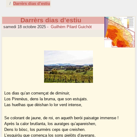
Darrèrs dias d’estiu
Darrèrs dias d’estiu
samedi 18 octobre 2025
-
Guilhèm Pilard Guichòt
Los dias qu’an començat de diminuir,
Los Pirenèus, dens la bruma, que son estujats.
Las huelhas que dèishan lo lor verd intense,
Se colorant de jaune, de roi, en aqueth beròi paisatge immense !
Après la calor brutlanta, los auratges qu’apareishen,
Dens lo bòsc, los purmèrs ceps que creishen.
L’esquiròu que comença los sons pielòts d’averans,