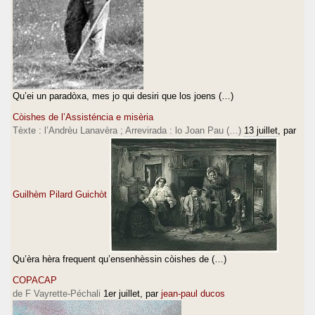
Qu’ei un paradòxa, mes jo qui desiri que los joens (…)
Còishes de l’Assisténcia e misèria
Tèxte : l’Andrèu Lanavèra ; Arrevirada : lo Joan Pau (…)
13 juillet
, par
Guilhèm Pilard Guichòt
Qu’èra hèra frequent qu’ensenhèssin còishes de (…)
COPACAP
de F Vayrette-Péchali
1er juillet
, par
jean-paul ducos