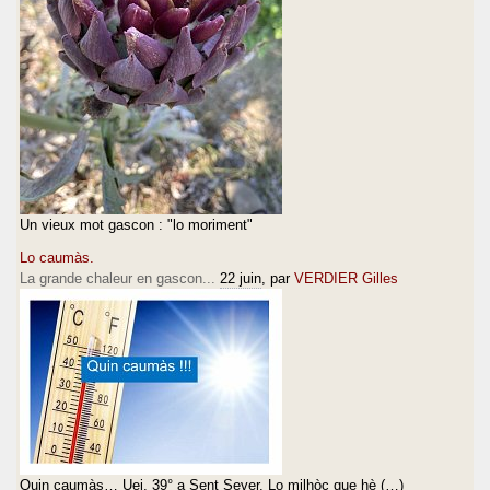
Un vieux mot gascon : "lo moriment"
Lo caumàs.
La grande chaleur en gascon...
22 juin
, par
VERDIER Gilles
Quin caumàs… Uei, 39° a Sent Sever. Lo milhòc que hè (…)