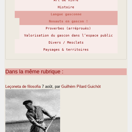
Art de vivre
Histoire
Langue gasconne
Nosauts en gascon !
Proverbes (arréprouès)
Valorisation du gascon dans l’espace public
Divers / Mesclats
Paysages & territoires
Dans la même rubrique :
Leçoneta de filosofia
7 août
, par
Guilhèm Pilard Guichòt