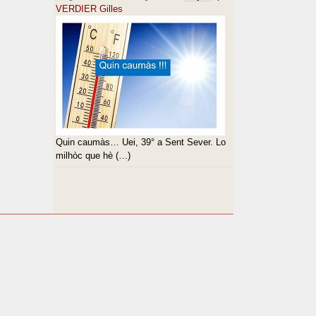
VERDIER Gilles
Quin caumàs… Uei, 39° a Sent Sever. Lo
milhòc que hè (…)