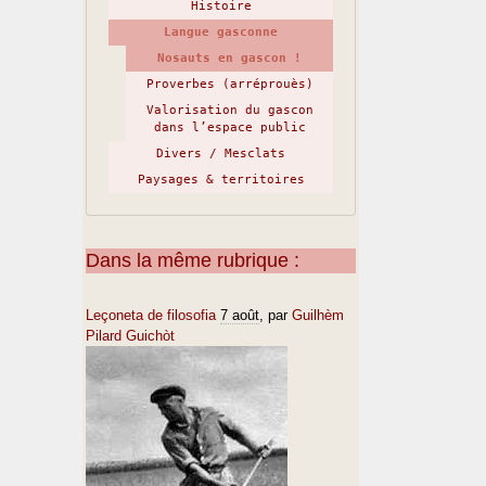
Histoire
Langue gasconne
Nosauts en gascon !
Proverbes (arréprouès)
Valorisation du gascon
dans l’espace public
Divers / Mesclats
Paysages & territoires
Dans la même rubrique :
Leçoneta de filosofia
7 août
, par
Guilhèm
Pilard Guichòt