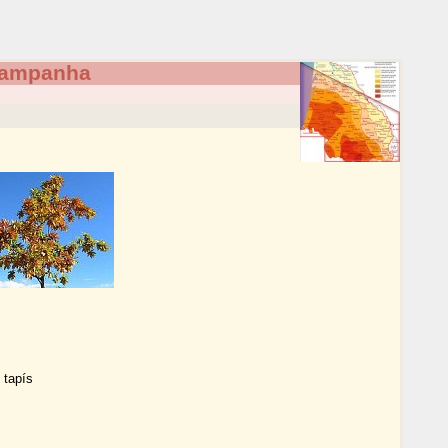
 campanha
 tapís