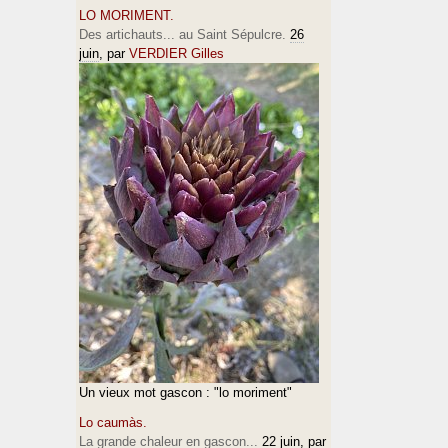
LO MORIMENT.
Des artichauts... au Saint Sépulcre.
26
juin
, par
VERDIER Gilles
Un vieux mot gascon : "lo moriment"
Lo caumàs.
La grande chaleur en gascon...
22 juin
, par