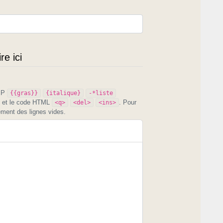
e ici
PIP
{{gras}}
{italique}
-*liste
et le code HTML
. Pour
<q>
<del>
<ins>
ement des lignes vides.