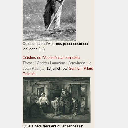
Qu’ei un paradòxa, mes jo qui desiri que
los joens (…)
Còishes de l’Assisténcia e misèria
Tèxte : l’Andrèu Lanavèra ; Arrevirada : lo
Joan Pau (…)
13 juillet
, par
Guilhèm Pilard
Guichòt
Qu’èra hèra frequent qu’ensenhèssin