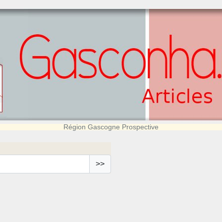
Région Gascogne Prospective
>>