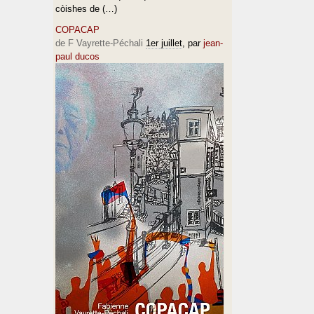
còishes de (…)
COPACAP
de F Vayrette-Péchali
1er juillet
, par
jean-
paul ducos