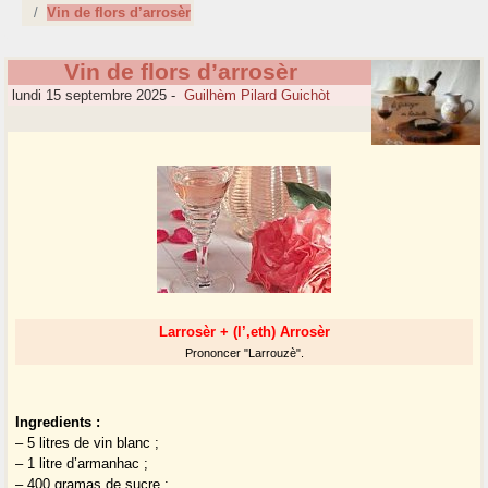
Vin de flors d’arrosèr
Vin de flors d’arrosèr
lundi 15 septembre 2025
-
Guilhèm Pilard Guichòt
Larrosèr + (l’,eth) Arrosèr
Prononcer "Larrouzè".
Ingredients :
– 5 litres de vin blanc ;
– 1 litre d’armanhac ;
– 400 gramas de sucre ;