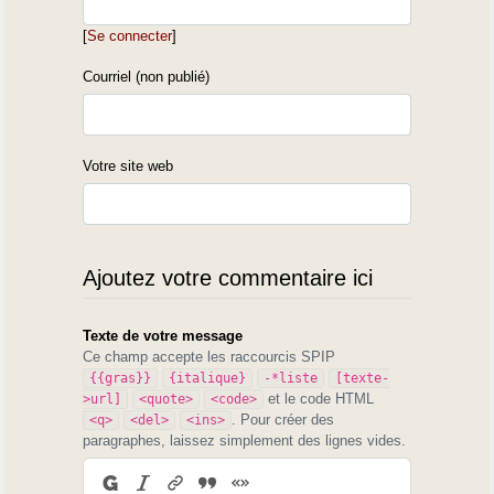
[
Se connecter
]
Courriel (non publié)
Votre site web
Ajoutez votre commentaire ici
Texte de votre message
Ce champ accepte les raccourcis SPIP
{{gras}}
{italique}
-*liste
[texte-
et le code HTML
>url]
<quote>
<code>
. Pour créer des
<q>
<del>
<ins>
paragraphes, laissez simplement des lignes vides.