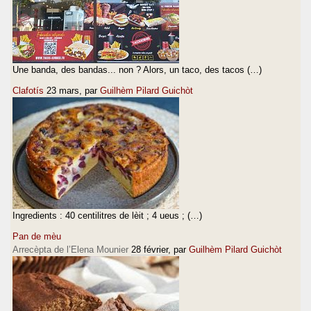
Une banda, des bandas... non ? Alors, un taco, des tacos (…)
Clafotís
23 mars
, par
Guilhèm Pilard Guichòt
Ingredients : 40 centilitres de lèit ; 4 ueus ; (…)
Pan de mèu
Arrecèpta de l’Elena Mounier
28 février
, par
Guilhèm Pilard Guichòt