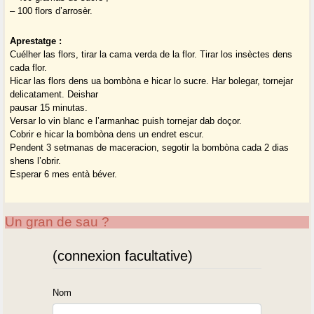
– 100 flors d’arrosèr.
Aprestatge :
Cuélher las flors, tirar la cama verda de la flor. Tirar los insèctes dens
cada flor.
Hicar las flors dens ua bombòna e hicar lo sucre. Har bolegar, tornejar
delicatament. Deishar
pausar 15 minutas.
Versar lo vin blanc e l’armanhac puish tornejar dab doçor.
Cobrir e hicar la bombòna dens un endret escur.
Pendent 3 setmanas de maceracion, segotir la bombòna cada 2 dias
shens l’obrir.
Esperar 6 mes entà béver.
Un gran de sau ?
(connexion facultative)
Nom