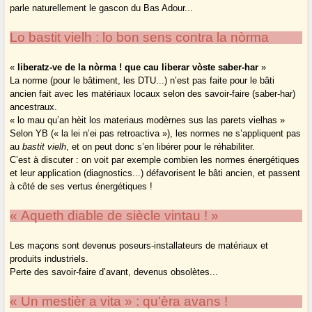
parle naturellement le gascon du Bas Adour...
Lo bastit vielh : lo bon sens contra la nòrma
«
liberatz-ve de la nòrma ! que cau liberar vòste saber-har
»
La norme (pour le bâtiment, les DTU...) n’est pas faite pour le bâti
ancien fait avec les matériaux locaux selon des savoir-faire (saber-har)
ancestraux.
« lo mau qu’an hèit los materiaus modèrnes sus las parets vielhas »
Selon YB (« la lei n’ei pas retroactiva »), les normes ne s’appliquent pas
au
bastit vielh
, et on peut donc s’en libérer pour le réhabiliter.
C’est à discuter : on voit par exemple combien les normes énergétiques
et leur application (diagnostics...) défavorisent le bâti ancien, et passent
à côté de ses vertus énergétiques !
« Aqueth diable de siècle vintau ! »
Les maçons sont devenus poseurs-installateurs de matériaux et
produits industriels.
Perte des savoir-faire d’avant, devenus obsolètes...
« Un mestièr a vita » : qu’èra avans !