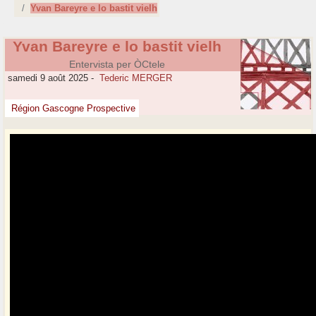
Yvan Bareyre e lo bastit vielh
Yvan Bareyre e lo bastit vielh
Entervista per ÒCtele
samedi 9 août 2025
-
Tederic MERGER
Région Gascogne Prospective