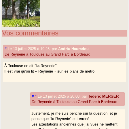
Vos commentaires
#
Le 13 juillet 2025 à 19:25
,
par
Andriu Hauradou
De Reynerie à Toulouse au Grand Parc à Bordeaux
À Toulouse on dit
"la
Reynerie".
Il est vrai qu’on lit « Reynerie » sur les plans de métro.
#
^
Le 13 juillet 2025 à 20:00
,
par
Tederic MERGER
De Reynerie à Toulouse au Grand Parc à Bordeaux
Justement, je me suis penché sur la question, et je
pense que "la Reynerie" est erroné !
Les attestations anciennes que j’ai vues ne mettent