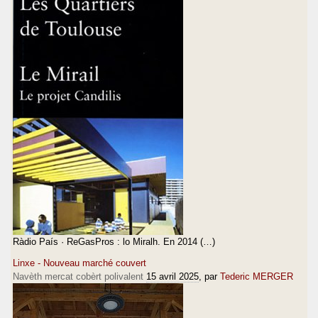
Ràdio País · ReGasPros : lo Miralh. En 2014 (…)
Linxe - Nouveau marché couvert
Navèth mercat cobèrt polivalent
15 avril 2025
, par
Tederic MERGER