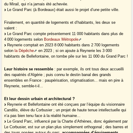
du Mirail, qui n’a jamais été achevée.
Le Grand Parc (à Bordeaux) était aussi le projet d’une petite ville.
Finalement, en quantité de logements et d’habitants, les deux se
valent :
Le Grand Parc compte présentement 11 000 habitants dans plus de
4 000 logements selon
Bordeaux Métropole
Reynerie comptait en 2023 8 000 habitants dans 2 700 logements
selon
la Dépêche
en 2023 ; si on ajoute à Reynerie les 3 000
habitants de Bellefontaine, on tombe pile sur les 11 000 du Grand Parc !
Leur histoire se ressemble
: par exemple, ils ont tous deux accueilli
des rapatriés d’Algérie ; puis connu le destin banal des grands
ensembles en France : paupérisation, stigmatisation... mais en pire à
Reynerie, semble-t-il...
Et leur dessin urbain et architectural ?
Reynerie et Bellefontaine ont été conçues par l’équipe du visionnaire
Candilis, élève du Corbusier ; un projet de haute tenue intellectuelle qui
n’a pas bien tenu face à la réalité humaine...
Le Grand Parc, influencé par la Charte d’Athènes, donc également par
Le Corbusier, est sur un plan plus simplement orthogonal ; des barres et
des tours posées autour du parc,
accompagnées d’équipements