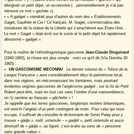
désignait un petit objet, un accessoire (…personnellement je n’ai pas
retrouvé ce mot « gachée »).
• « A gadget » viendrait pour d’autres du nom des « Etablissements
Gaget, Gauthier et Cie ! Ce français, M. Gaget, commercialisa des
miniatures de la statue de la Liberté qui s’arrachèrent aux Etats-Unis…
Le mot « Gaget » était écrit sur le socle et le petit objet fut rapidement
dénommé « gadget ».
Pour le maître de l’ethnolinguistique gasconne
Jean-Claude Dinguirard
(1940-1983), la chose est plus simple : voici ce qu’il dit (Via Domitia 30
1983) :
«
UN GASCONISME MECONNU
. Le dernier volume du « Trésor de la
Langue Française » aura considérablement déçu le patriotisme local,
dans nos régions, en méconnaissant les lointaines, mais pourtant
évidentes origines gasconnes de l’anglicisme gadget : sur la foi du Petit
Robert peut-être, mais en tout cas sans l’ombre d’une vraisemblance,
on l’y ramène au français « gâchette » !
Je rappelle que les terres gasconnes, longtemps restées britanniques,
ont enrichi l’anglais d’un petit contingent de mots. Pour celui qui nous
occupe, il suffisait de consulter le dictionnaire de Simin Palay pour y
trouver « gàdje », outil, ustensile – « gadjét », petit ustensile et aussi
diminutif de « gàdje », au figuré, c’est-à-dire au sens de « personne
sans grande valeur ».