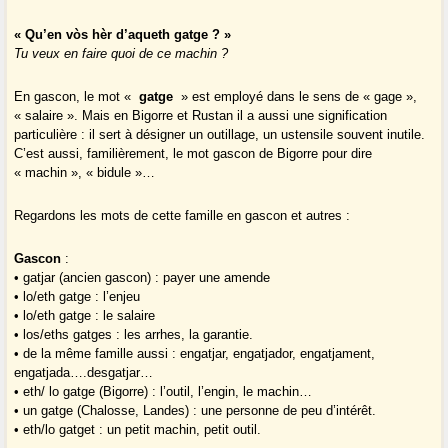
« Qu’en vòs hèr d’aqueth gatge ? »
Tu veux en faire quoi de ce machin ?
En gascon, le mot «
gatge
» est employé dans le sens de « gage »,
« salaire ». Mais en Bigorre et Rustan il a aussi une signification
particulière : il sert à désigner un outillage, un ustensile souvent inutile.
C’est aussi, familièrement, le mot gascon de Bigorre pour dire
« machin », « bidule »…
Regardons les mots de cette famille en gascon et autres :
Gascon
:
• gatjar (ancien gascon) : payer une amende
• lo/eth gatge : l’enjeu
• lo/eth gatge : le salaire
• los/eths gatges : les arrhes, la garantie.
• de la même famille aussi : engatjar, engatjador, engatjament,
engatjada….desgatjar…
• eth/ lo gatge (Bigorre) : l’outil, l’engin, le machin…
• un gatge (Chalosse, Landes) : une personne de peu d’intérêt.
• eth/lo gatget : un petit machin, petit outil.