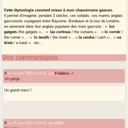
Cette étymologie convient mieux à mon chauvinisme gascon.
Il permet d’imaginer, pendant 3 siècles, ces soldats, ces marins anglais
gasconisés voyageant entre Bayonne, Bordeaux et la tour de Londres
en ramenant dans leur anglais populaire des mots gascons : «
los
gatgets
/the gatgets »… «
las cortinas
/ the curtains »… «
lo cornèr
/
the corner »…. «
lo tavalh
/ the towel »… «
la caisha
/ cash »… «
ua
tòsta
/ a toast »…etc…
Vos commentaires
#
Le 22 juin 2025 à 14:05
,
par
Frédéric
Un gatge...
Un grand merci !
#
Le 25 juin 2025 à 09:02
,
par
GSG