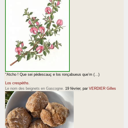
"Atcho ! Que sei pèdescauç e los ronçabueus que’m (…)
Los crespèths.
Le nom des beignets en Gascogne.
19 février
, par
VERDIER Gilles