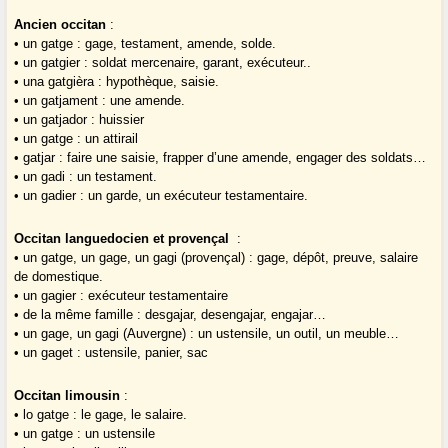
Ancien occitan
:
• un gatge : gage, testament, amende, solde.
• un gatgier : soldat mercenaire, garant, exécuteur..
• una gatgièra : hypothèque, saisie.
• un gatjament : une amende.
• un gatjador : huissier
• un gatge : un attirail
• gatjar : faire une saisie, frapper d’une amende, engager des soldats…
• un gadi : un testament.
• un gadier : un garde, un exécuteur testamentaire.
Occitan languedocien et provençal
:
• un gatge, un gage, un gagi (provençal) : gage, dépôt, preuve, salaire
de domestique.
• un gagier : exécuteur testamentaire
• de la même famille : desgajar, desengajar, engajar…
• un gage, un gagi (Auvergne) : un ustensile, un outil, un meuble…
• un gaget : ustensile, panier, sac
Occitan limousin
:
• lo gatge : le gage, le salaire.
• un gatge : un ustensile