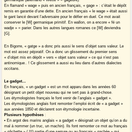
En flamand « wage » puis en ancien français, « gage » : c’était le dépôt
remis en garantie d’une dette. En ancien français « le wage » était aussi
le gant lancé devant l’adversaire pour le défier en duel. Ce mot avait
conserver le [W] germanique primitif. En wallon, on a encore « fé un
wadje » = parier. Dans les autres langues romanes ce [W] deviendra
[G].
En Bigorre, « gatge » a donc pris aussi le sens d’objet sans valeur. Le
mot est assez péjoratif. On a donc un glissement du premier sens
« d’objet mis en dépôt » vers « objet sans valeur » ce qui n’est pas
antinomique.. ! Ce glissement a aussi eu lieu dans d’autres dialectes
occitans.
Le gadget…
En français, « un gadget » est un mot apparu dans les années 60
désignant un petit objet nouveau qui ne sert pas à grand-chose.
Les étymologistes français le font venir de l’anglais « gadget ».
Les étymologistes anglais font remonter l’emploi écrit de « a gadget »
aux années 1850 et déclarent son étymologie incertaine.
Plusieurs hypothèses
:
• En argot des marins anglais « a gadget » désignait un objet qu’on a du
mal à nommer (un truc, un machin). Ils font remonter ce mot au français
« gâchette » ( !!!) partie d’une serrure ou au français « gachée » qui