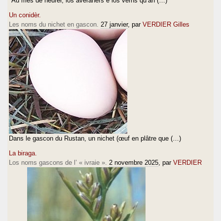
"Au mes de heurèr, los averanèrs e los vèrns qu’an (…)
Un conidèr.
Les noms du nichet en gascon.
27 janvier
, par
VERDIER Gilles
Dans le gascon du Rustan, un nichet (œuf en plâtre que (…)
La biraga.
Los noms gascons de l’ « ivraie ».
2 novembre 2025
, par
VERDIER