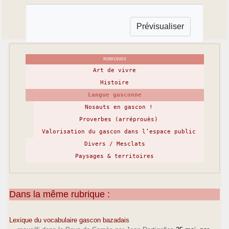
RUBRIQUES
Art de vivre
Histoire
Langue gasconne
Nosauts en gascon !
Proverbes (arréprouès)
Valorisation du gascon dans l’espace public
Divers / Mesclats
Paysages & territoires
Dans la même rubrique :
Lexique du vocabulaire gascon bazadais