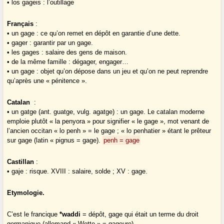
• los gageis : l’outillage
Français
:
• un gage : ce qu’on remet en dépôt en garantie d’une dette.
• gager : garantir par un gage.
• les gages : salaire des gens de maison.
• de la même famille : dégager, engager…
• un gage : objet qu’on dépose dans un jeu et qu’on ne peut reprendre
qu’après une « pénitence ».
Catalan
:
• un gatge (ant. guatge, vulg. agatge) : un gage. Le catalan moderne
emploie plutôt « la penyora » pour signifier « le gage », mot venant de
l’ancien occitan « lo penh » = le gage ; « lo penhatier » étant le prêteur
sur gage (latin « pignus = gage).
penh = gage
Castillan
:
• gaje : risque. XVIII : salaire, solde ; XV : gage.
Etymologie.
C’est le francique
*waddi
= dépôt, gage qui était un terme du droit
germanique (allemand « Wette » = gageure).