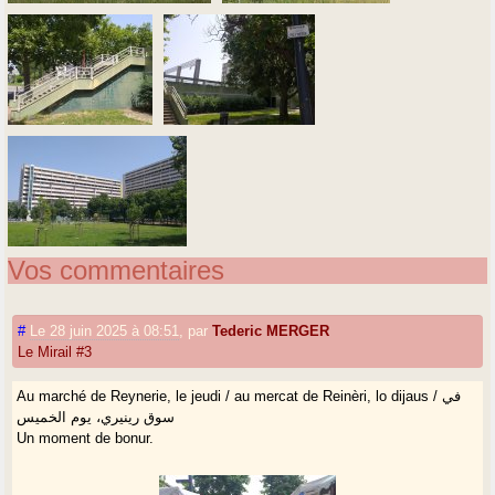
Vos commentaires
#
Le 28 juin 2025 à 08:51
,
par
Tederic MERGER
Le Mirail #3
Au marché de Reynerie, le jeudi / au mercat de Reinèri, lo dijaus / في
سوق رينيري، يوم الخميس
Un moment de bonur.