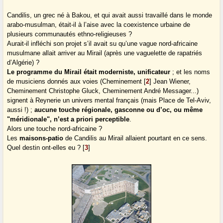
Candilis, un grec né à Bakou, et qui avait aussi travaillé dans le monde
arabo-musulman, était-il à l’aise avec la coexistence urbaine de
plusieurs communautés ethno-religieuses ?
Aurait-il infléchi son projet s’il avait su qu’une vague nord-africaine
musulmane allait arriver au Mirail (après une vaguelette de rapatriés
d’Algérie) ?
Le programme du Mirail était moderniste, unificateur
; et les noms
de musiciens donnés aux voies (Cheminement
[
2
]
Jean Wiener,
Cheminement Christophe Gluck, Cheminement André Messager...)
signent à Reynerie un univers mental français (mais Place de Tel-Aviv,
aussi !) ;
aucune touche régionale, gasconne ou d’oc, ou même
"méridionale", n’est a priori perceptible
.
Alors une touche nord-africaine ?
Les
maisons-patio
de Candilis au Mirail allaient pourtant en ce sens.
Quel destin ont-elles eu ?
[
3
]