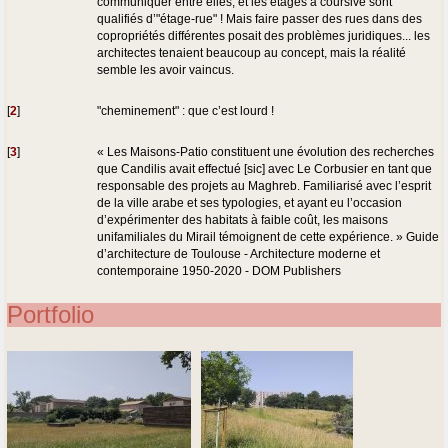
communiquer entre elles, et les étages à coursive sont
qualifiés d’"étage-rue" ! Mais faire passer des rues dans des
copropriétés différentes posait des problèmes juridiques... les
architectes tenaient beaucoup au concept, mais la réalité
semble les avoir vaincus.
[
2
]
"cheminement" : que c’est lourd !
[
3
]
« Les Maisons-Patio constituent une évolution des recherches
que Candilis avait effectué [sic] avec Le Corbusier en tant que
responsable des projets au Maghreb. Familiarisé avec l’esprit
de la ville arabe et ses typologies, et ayant eu l’occasion
d’expérimenter des habitats à faible coût, les maisons
unifamiliales du Mirail témoignent de cette expérience. » Guide
d’architecture de Toulouse - Architecture moderne et
contemporaine 1950-2020 - DOM Publishers
Portfolio