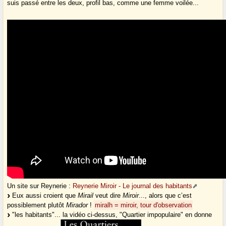
suis passé entre les deux, profil bas, comme une femme voilée...
Un site sur Reynerie :
Reynerie Miroir - Le journal des habitants
Eux aussi croient que
Mirail
veut dire
Miroir
..., alors que c’est
possiblement plutôt
Mirador
!
miralh = miroir, tour d'observation
"les habitants"... la vidéo ci-dessus, "Quartier impopulaire" en donne