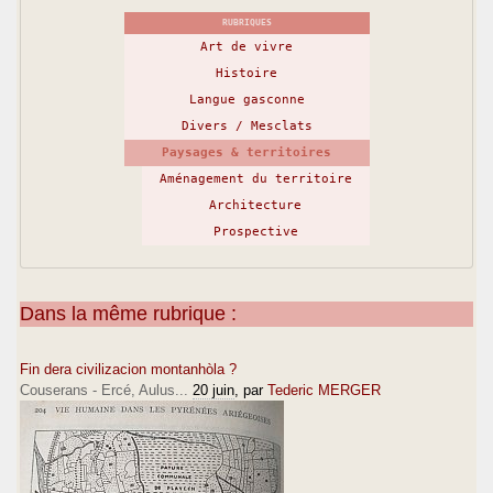
RUBRIQUES
Art de vivre
Histoire
Langue gasconne
Divers / Mesclats
Paysages & territoires
Aménagement du territoire
Architecture
Prospective
Dans la même rubrique :
Fin dera civilizacion montanhòla ?
Couserans - Ercé, Aulus...
20 juin
, par
Tederic MERGER