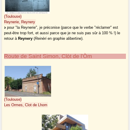
(Toulouse)
Reynerie, Reynery
pour "la Reynerie", je préconise (parce que le verbe "réclamer" est
peut-être trop fort, et aussi parce que je ne suis pas sûr à 100 % !) le
retour à
Reynery
(
Reinèri
en graphie alibertine).
Route de Saint Simon, Clòt de l’Òm
(Toulouse)
Les Ormes, Clot de Lhom