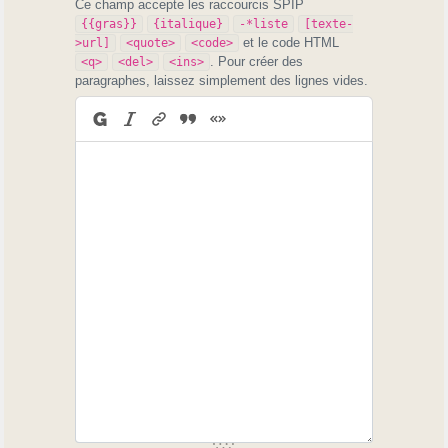
Ce champ accepte les raccourcis SPIP
{{gras}}
{italique}
-*liste
[texte-
et le code HTML
>url]
<quote>
<code>
. Pour créer des
<q>
<del>
<ins>
paragraphes, laissez simplement des lignes vides.