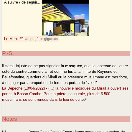
A suivre / de seguir...
Le Mirail #1
Un projècte gigantàs
P.-S.
Il serait injuste de ne pas signaler
la mosquée
, que j’ai aperçue de l’autre
côté du centre commercial, et comme lui, à la limite de Reynerie et
Bellefontaine, quartiers du Mirail où la présence musulmane est très forte,
à en juger par la proportion de femmes portant le "voile".
La Dépêche (18/04/2022) - (...) la nouvelle mosquée du Mirail a ouvert ses
portes à Basso Cambo. Pour la prière inaugurale, plus de 6 500
musulmans se sont rendus dans le lieu de culte
Notes
[
1
]
Bache Came/Baisha Cama : forme gasconne, et attestée, de