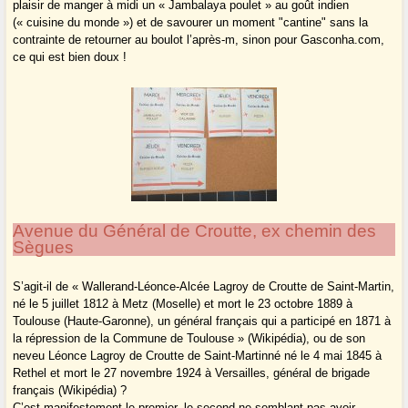
plaisir de manger à midi un « Jambalaya poulet » au goût indien
(« cuisine du monde ») et de savourer un moment "cantine" sans la
contrainte de retourner au boulot l’après-m, sinon pour Gasconha.com,
ce qui est bien doux !
Avenue du Général de Croutte, ex chemin des
Sègues
S’agit-il de « Wallerand-Léonce-Alcée Lagroy de Croutte de Saint-Martin,
né le 5 juillet 1812 à Metz (Moselle) et mort le 23 octobre 1889 à
Toulouse (Haute-Garonne), un général français qui a participé en 1871 à
la répression de la Commune de Toulouse » (Wikipédia), ou de son
neveu Léonce Lagroy de Croutte de Saint-Martinné né le 4 mai 1845 à
Rethel et mort le 27 novembre 1924 à Versailles, général de brigade
français (Wikipédia) ?
C’est manifestement le premier, le second ne semblant pas avoir