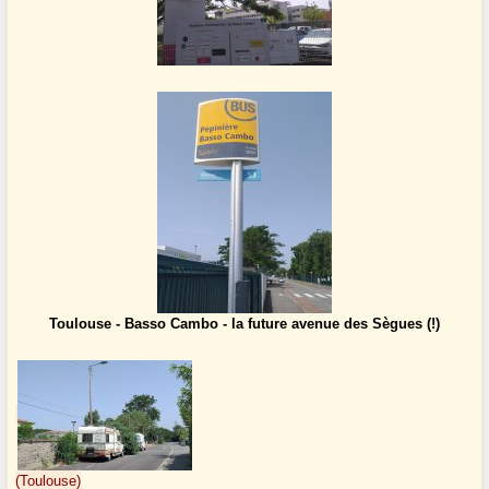
Toulouse - Basso Cambo - la future avenue des Sègues (!)
(Toulouse)