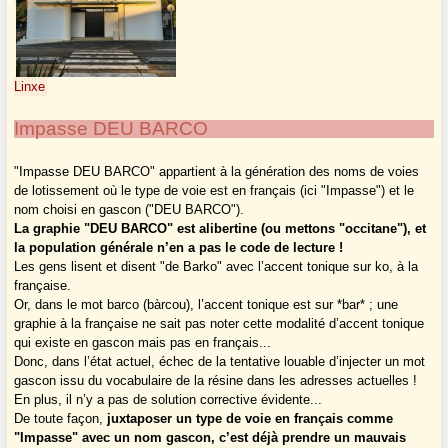
Linxe
Impasse DEU BARCO
"Impasse DEU BARCO" appartient à la génération des noms de voies
de lotissement où le type de voie est en français (ici "Impasse") et le
nom choisi en gascon ("DEU BARCO").
La graphie "DEU BARCO" est alibertine (ou mettons "occitane"), et
la population générale n’en a pas le code de lecture !
Les gens lisent et disent "de Barko" avec l’accent tonique sur ko, à la
française.
Or, dans le mot barco (bàrcou), l’accent tonique est sur *bar* ; une
graphie à la française ne sait pas noter cette modalité d’accent tonique
qui existe en gascon mais pas en français...
Donc, dans l’état actuel, échec de la tentative louable d’injecter un mot
gascon issu du vocabulaire de la résine dans les adresses actuelles !
En plus, il n’y a pas de solution corrective évidente...
De toute façon,
juxtaposer un type de voie en français comme
"Impasse" avec un nom gascon, c’est déjà prendre un mauvais