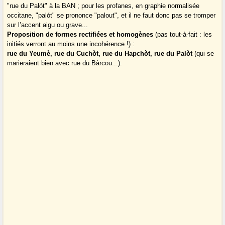
"rue du Palót" à la BAN ; pour les profanes, en graphie normalisée
occitane, "palót" se prononce "palout", et il ne faut donc pas se tromper
sur l’accent aigu ou grave...
Proposition de formes rectifiées et homogènes
(pas tout-à-fait : les
initiés verront au moins une incohérence !) :
rue du Yeumè, rue du Cuchòt, rue du Hapchòt, rue du Palòt
(qui se
marieraient bien avec rue du Bàrcou...).