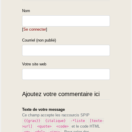
Nom
[
Se connecter
]
Courriel (non publié)
Votre site web
Ajoutez votre commentaire ici
Texte de votre message
Ce champ accepte les raccourcis SPIP
{{gras}}
{italique}
-*liste
[texte-
et le code HTML
>url]
<quote>
<code>
. Pour créer des
<q>
<del>
<ins>