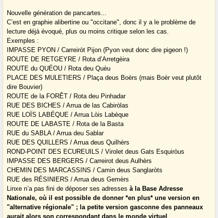
Nouvelle génération de pancartes...
C’est en graphie alibertine ou "occitane", donc il y a le problème de
lecture déjà évoqué, plus ou moins critique selon les cas.
Exemples :
IMPASSE PYON / Carreiròt Pijon (Pyon veut donc dire pigeon !)
ROUTE DE RETGEYRE / Rota d’Arretgèira
ROUTE du QUÉOU / Rota deu Quèu
PLACE DES MULETIERS / Plaça deus Boèrs (mais Boèr veut plutôt
dire Bouvier)
ROUTE de la FORÊT / Rota deu Pinhadar
RUE DES BICHES / Arrua de las Cabiròlas
RUE LOÏS LABÉQUE / Arrua Lòis Labèque
ROUTE DE LABASTE / Rota de la Basta
RUE du SABLA / Arrua deu Sablar
RUE DES QUILLERS / Arrua deus Quilhèrs
ROND-POINT DES ECUREUILS / Virolet deus Gats Esquiròus
IMPASSE DES BERGERS / Carreirot deus Aulhèrs
CHEMIN DES MARCASSINS / Camin deus Sanglaròts
RUE des RÉSINIERS / Arrua deus Gemèrs
Linxe n’a pas fini de déposer ses adresses
à la Base Adresse
Nationale, où il est possible de donner *en plus* une version en
"alternative régionale" ; la petite version gasconne des panneaux
aurait alors son correspondant dans le monde virtuel
...