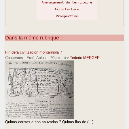
Aménagement du territoire
Architecture
Prospective
Dans la même rubrique :
Fin dera civilizacion montanhòla ?
Couserans - Ercé, Aulus...
20 juin
, par
Tederic MERGER
Quinas causas e son sauvadas ? Quinas ilas de (…)