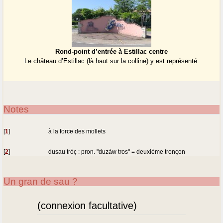
Rond-point d’entrée à Estillac centre
Le château d’Estillac (là haut sur la colline) y est représenté.
Notes
[
1
]
à la force des mollets
[
2
]
dusau tròç : pron. "duzàw tros" = deuxième tronçon
Un gran de sau ?
(connexion facultative)