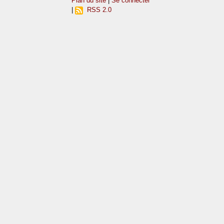
Plan du site
|
Se connecter
|
RSS 2.0