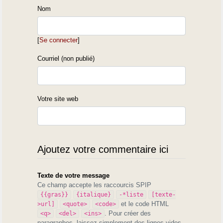
Nom
[
Se connecter
]
Courriel (non publié)
Votre site web
Ajoutez votre commentaire ici
Texte de votre message
Ce champ accepte les raccourcis SPIP
{{gras}}
{italique}
-*liste
[texte-
et le code HTML
>url]
<quote>
<code>
. Pour créer des
<q>
<del>
<ins>
paragraphes, laissez simplement des lignes vides.