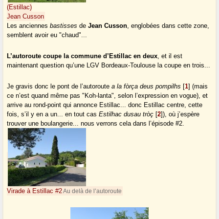
(Estillac)
Jean Cusson
Les anciennes
bastisses
de
Jean Cusson
, englobées dans cette zone,
semblent avoir eu "chaud"...
L’autoroute coupe la commune d’Estillac en deux
, et il est
maintenant question qu’une LGV Bordeaux-Toulouse la coupe en trois...
Je gravis donc le pont de l’autoroute
a la fòrça deus pompilhs
[
1
]
(mais
ce n’est quand même pas "Koh-lanta", selon l’expression en vogue), et
arrive au rond-point qui annonce Estillac... donc Estillac centre, cette
fois, s’il y en a un... en tout cas
Estilhac dusau tròç
[
2
]
), où j’espère
trouver une boulangerie... nous verrons cela dans l’épisode #2.
Virade à Estillac #2
Au delà de l’autoroute