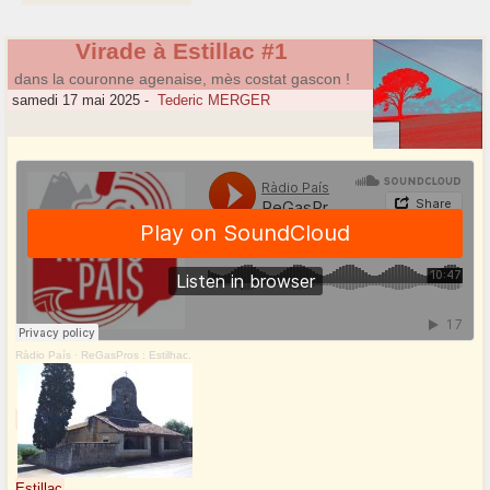
Virade à Estillac #1
dans la couronne agenaise, mès costat gascon !
samedi 17 mai 2025
-
Tederic MERGER
Ràdio País
·
ReGasPros : Estilhac.
Estillac