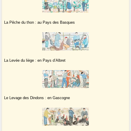
La Pêche du thon : au Pays des Basques
La Levée du liège : en Pays d’Albret
Le Levage des Dindons : en Gascogne