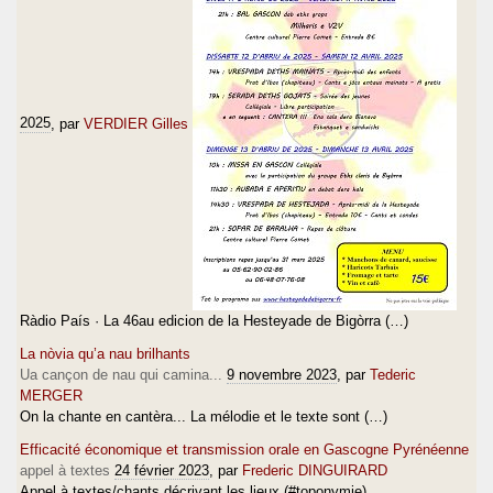
2025
, par
VERDIER Gilles
Ràdio País · La 46au edicion de la Hesteyade de Bigòrra (…)
La nòvia qu’a nau brilhants
Ua cançon de nau qui camina...
9 novembre 2023
, par
Tederic
MERGER
On la chante en cantèra... La mélodie et le texte sont (…)
Efficacité économique et transmission orale en Gascogne Pyrénéenne
appel à textes
24 février 2023
, par
Frederic DINGUIRARD
Appel à textes/chants décrivant les lieux (#toponymie)