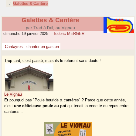
Galettes & Cantère
Galettes & Cantère
par Trad à l’ail, au Vignau
dimanche 19 janvier 2025
-
Tederic MERGER
Cantayres - chanter en gascon
Trop tard, c’est passé, mais ils le referont sans doute !
Le Vignau
Et pourquoi pas "Poule bouride & cantères" ? Parce que cette année,
c’est
une délicieuse poule au pot
qui tenait la vedette du repas entre
cantères...