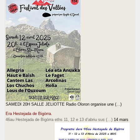
SAMEDI 20H SALLE JELIOTTE Radio Oloron organise une (…)
Era Hestejada de Bigòrra.
46au Hestejada de Bigòrra eths 11, 12 e 13 d’abriu sus (…)
14 mars