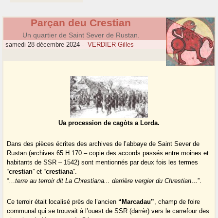
Parçan deu Crestian
Un quartier de Saint Sever de Rustan.
samedi 28 décembre 2024
-
VERDIER Gilles
Ua procession de cagòts a Lorda.
Dans des pièces écrites des archives de l’abbaye de Saint Sever de
Rustan (archives 65 H 170 – copie des accords passés entre moines et
habitants de SSR – 1542) sont mentionnés par deux fois les termes
“
crestian
” et “
crestiana
”.
“…
terre au terroir dit La Chrestiana... darrière vergier du Chrestian…
”.
Ce terroir était localisé près de l’ancien
“Marcadau”
, champ de foire
communal qui se trouvait à l’ouest de SSR (darrèr) vers le carrefour des