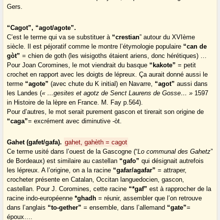
Gers.
“Cagot”, “agot/agote”.
C’est le terme qui va se substituer à
“crestian
” autour du XVIème
siècle. Il est péjoratif comme le montre l’étymologie populaire
“can de
gòt”
= chien de goth (les wisigoths étaient ariens, donc hérétiques) …
Pour Joan Coromines, le mot viendrait du basque
“kakote”
= petit
crochet en rapport avec les doigts de lépreux. Ça aurait donné aussi le
terme
“agote”
(avec chute du K initial) en Navarre,
“agot”
aussi dans
les Landes (
« …gesites et agotz de Senct Laurens de Gosse… »
1597
in Histoire de la lèpre en France. M. Fay p.564).
Pour d’autres, le mot serait purement gascon et tirerait son origine de
“caga”
= excrément avec diminutive -òt.
Gahet (gafet/gafa).
gahet, gahèth = cagot
Ce terme usité dans l’ouest de la Gascogne (“
Lo communal des Gahetz
”
de Bordeaux) est similaire au castellan
“gafo”
qui désignait autrefois
les lépreux. A l’origine, on a la racine
“gafar/agafar”
= attraper,
crocheter présente en Catalan, Occitan languedocien, gascon,
castellan. Pour J. Coromines, cette racine
“*gaf”
est à rapprocher de la
racine indo-européenne
*ghadh
= réunir, assembler que l’on retrouve
dans l’anglais
“to-gether”
= ensemble, dans l’allemand
“gate”
=
époux….