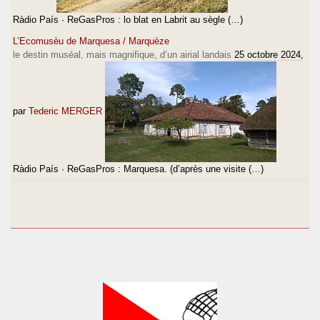
Ràdio País · ReGasPros : lo blat en Labrit au sègle (…)
L’Ecomusèu de Marquesa / Marquèze
le destin muséal, mais magnifique, d’un airial landais
25 octobre 2024
,
par
Tederic MERGER
Ràdio País · ReGasPros : Marquesa. (d’après une visite (…)