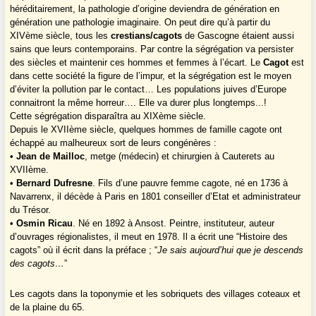
héréditairement, la pathologie d’origine deviendra de génération en
génération une pathologie imaginaire. On peut dire qu’à partir du
XIVème siècle, tous les
crestians/cagots
de Gascogne étaient aussi
sains que leurs contemporains. Par contre la ségrégation va persister
des siècles et maintenir ces hommes et femmes à l’écart. Le
Cagot
est
dans cette société la figure de l’impur, et la ségrégation est le moyen
d’éviter la pollution par le contact… Les populations juives d’Europe
connaitront la même horreur…. Elle va durer plus longtemps...!
Cette ségrégation disparaîtra au XIXème siècle.
Depuis le XVIIème siècle, quelques hommes de famille cagote ont
échappé au malheureux sort de leurs congénères :
•
Jean de Mailloc
, metge (médecin) et chirurgien à Cauterets au
XVIIème.
•
Bernard Dufresne
. Fils d’une pauvre femme cagote, né en 1736 à
Navarrenx, il décède à Paris en 1801 conseiller d’Etat et administrateur
du Trésor.
•
Osmin Ricau
. Né en 1892 à Ansost. Peintre, instituteur, auteur
d’ouvrages régionalistes, il meut en 1978. Il a écrit une “Histoire des
cagots” où il écrit dans la préface ; “
Je sais aujourd’hui que je descends
des cagots…
”
Les cagots dans la toponymie et les sobriquets des villages coteaux et
de la plaine du 65.