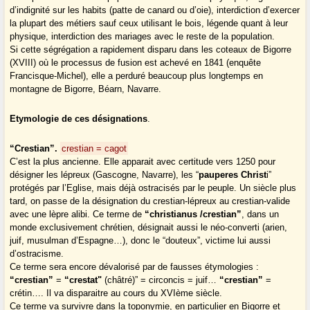
d’indignité sur les habits (patte de canard ou d’oie), interdiction d’exercer
la plupart des métiers sauf ceux utilisant le bois, légende quant à leur
physique, interdiction des mariages avec le reste de la population.
Si cette ségrégation a rapidement disparu dans les coteaux de Bigorre
(XVIII) où le processus de fusion est achevé en 1841 (enquête
Francisque-Michel), elle a perduré beaucoup plus longtemps en
montagne de Bigorre, Béarn, Navarre.
Etymologie de ces désignations
.
“Crestian”.
crestian = cagot
C’est la plus ancienne. Elle apparait avec certitude vers 1250 pour
désigner les lépreux (Gascogne, Navarre), les “
pauperes Christ
i”
protégés par l’Eglise, mais déjà ostracisés par le peuple. Un siècle plus
tard, on passe de la désignation du crestian-lépreux au crestian-valide
avec une lèpre alibi. Ce terme de
“christianus /crestian”
, dans un
monde exclusivement chrétien, désignait aussi le néo-converti (arien,
juif, musulman d’Espagne…), donc le “douteux”, victime lui aussi
d’ostracisme.
Ce terme sera encore dévalorisé par de fausses étymologies :
“crestian”
=
“crestat"
(châtré)” = circoncis = juif…
“crestian”
=
crétin…. Il va disparaitre au cours du XVIème siècle.
Ce terme va survivre dans la toponymie, en particulier en Bigorre et