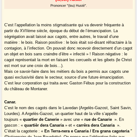
Prononcer "(lou) Hustè".
C’est l’appellation la moins stigmatisante qui va devenir fréquente à
partir du XVIIème siècle, époque du début de l’émancipation. La
ségrégation avait laissé aux cagots, entre autres, le travail d’une
matière : le bois. Raison positive : le bois était soi-disant réfractaire à la
contagion, à l’infection. On pouvait donc recevoir directement d’un cagot
un objet en bois sans craindre d’être « infecté » ! Raison négative : le
cagot représentait la mort en faisant les cercueils et les gibets (le Christ
est mort sur une croix de bois…).
Mais ce savoir-faire dans les métiers du bois a permis aux cagots une
quasi exclusivité dans le secteur, source d’une future émancipation.
C’est leur corporation qui traita avec Gaston Fébus pour la construction
du château de Montaner.
Canar.
C’est le nom des cagots dans le Lavedan (Argelès-Gazost, Saint Savin,
Lourdes). A Argelès-Gazost, un quartier haut de la ville s’appelle
toujours «
quartier de Canerie
» avec une «
rue de Canarie
». En
gascon : «
quartièr dera Canaria
» et «
carrèra dera Canaria
».
C’était la cagoterie : «
En Terra-nera e Canaria / Era grana cagoteria
"
(Dictionnaire de Jean Bourdette). On pense que l’obligation faite aux