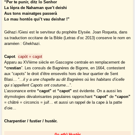
“Per te punir, ditz lo Senhor
La lèpra de Nahaman que’t deishi
Aus tons mainatges passerà
Lo mau hontós qui’t vau deishar !”
Géhazi /Giesi est le serviteur du prophète Elysée. Joan Roqueta, dans
sa traduction occitane de la Bible (Letras d’oc 2013) conserve le nom en
araméen : Ghekhazi.
Capot
.
capòt = cagot
Apparu au XVIème siècle en Gascogne centrale en remplacement de
“crestian
”. Les consuls de Bagnères de Bigorre, en 1664, contestent
aux “capots” le droit d’être ensevelis hors de leur quartier de Sent
Blasi… “…
il y a une chapelle au dit Bagnères où les habitans d’icelle
qui s’appellent Capots ont coutume…
”.
L’assonance entre
“cagot”
et
“capot”
est évidente. On a aussi les
étymologies dévalorisantes populaires rapprochant
“capot”
de
“capon”
= châtré = circoncis = juif… et aussi un rappel de la cape à la patte
d’oie…
Charpentier / fustier / hustèr.
(lo,eth) Hustèr