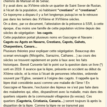
chemins de Mansan et de Sénac.
Il y avait donc au XVIème siècle un quartier de Saint Sever de Rustan,
à l’écart de la population, où habitaient
“crestians”
et
“crestianas”
.
Ce toponyme a disparu il y a fort longtemps puisqu’on ne le retrouve
pas dans les terriers des XVIIème et XVIIIème siècles.
On a donc, par ce document, l’attestation de la présence à SSR, à cette
époque, d’au moins une famille de cette population victime depuis des
siècles de ségrégation :
les cagots
.
Cette population portait plusieurs noms en Gascogne et Navarre :
Cagots ou Agots en Navarre, Crestians, Capots, Gahets,
Charpentiers, Canars...
Plusieurs théories pour expliquer cette ségrégation. Beaucoup des
scenari envisagés (Wisigoths, Sarrazins, Cathares…) au cours des
siècles se trouvent rapidement en porte à faux avec les faits
historiques. Benoit Cursente fait le point sur la question dans un livre (*)
sorti en 2019. Il avance que la lèpre, présente en occident au début du
XIIème siècle, et la mise à l’écart de personnes infectées, ordonnée
souvent par l’Eglise, seraient à l’origine des cagots. Il rappelle que la
lèpre était considérée aussi comme une maladie de l’âme ! En
Gascogne et Navarre, l’exclusion des lépreux ne s’est pas faite dans
des maladreries qui, elles, disparaîtront avec la maladie, mais dans des
quartiers séparés de la communauté villageoise (
la vesiau
). Ces
quartiers (
Cagoteria, Cristiania, Canaria…
) seront toujours là après la
disparition de la lèpre. Comme la lèpre ne se transmet pas