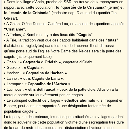
• Dans le village d’Antin, proche de SSR, on trouve deux toponymes en
rapport avec cette population :
lo “quartièr de la Cristiania”
(terrier) et
lo “camin de la Cristania”
(cadastre nap. D au sud du quartièr “La
Glèisa”).
• A Galan, Oléac-Dessus, Castéra-Lou, on a aussi des quartiers appelés
“Cristianie”
.
• A Tarbes, à Sombrun, il y a des lieux-dits
“Cagots"
.
• A Trie, la tradition veut que des cagots habitaient dans des
“tutas”
(habitations troglodytes) dans les bois de Lapenne. Il est dit aussi
qu’une porte sud de l’église Notre Dame des Neiges serait la porte des
cagots (historiquement faux).
• Orleix :
« Cagoteria d’Orleish »
, cagoterie d’Orleix.
• Guizerix :
« Cagots »
.
• Hachan :
« Cagotalha de Hachan »
.
• Lanne :
« eths Cagòts de Lana »
.
• Larroque :
« Capotalha de L’Arròca »
.
• Lutilhous :
« eths deth aucat »
ceux de la patte d’oie. Allusion à la
marque portée sur leur vêtement par les cagots.
• Le sobriquet collectif de villages
« eths/los ahumats »
, si fréquent en
Bigorre, peut aussi se rapporter à une désignation fantasmée de
population cagote…
La toponymie des coteaux, les sobriquets attachés aux villages gardent
donc le souvenir de cette population victime d’une ségrégation très dure
de la part du reste de la population : distanciation physique, signe