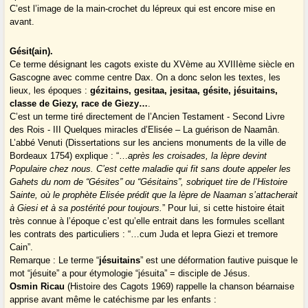
C’est l’image de la main-crochet du lépreux qui est encore mise en
avant.
Gésit(ain).
Ce terme désignant les cagots existe du XVème au XVIIIème siècle en
Gascogne avec comme centre Dax. On a donc selon les textes, les
lieux, les époques :
gézitains, gesitaa, jesitaa, gésite, jésuitains,
classe de Giezy, race de Giezy…
.
C’est un terme tiré directement de l’Ancien Testament - Second Livre
des Rois - III Quelques miracles d’Elisée – La guérison de Naamân.
L’abbé Venuti (Dissertations sur les anciens monuments de la ville de
Bordeaux 1754) explique : “…
après les croisades, la lèpre devint
Populaire chez nous. C’est cette maladie qui fit sans doute appeler les
Gahets du nom de “Gésites” ou “Gésitains”, sobriquet tire de l’Histoire
Sainte, où le prophète Elisée prédit que la lèpre de Naaman s’attacherait
à Giesi et à sa postérité pour toujours.
” Pour lui, si cette histoire était
très connue à l’époque c’est qu’elle entrait dans les formules scellant
les contrats des particuliers : “…cum Juda et lepra Giezi et tremore
Cain”.
Remarque : Le terme “
jésuitains
” est une déformation fautive puisque le
mot “jésuite” a pour étymologie “jésuita” = disciple de Jésus.
Osmin Ricau
(Histoire des Cagots 1969) rappelle la chanson béarnaise
apprise avant même le catéchisme par les enfants :