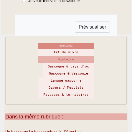
Je veux recevoir la Newsletter
RUBRIQUES
Art de vivre
Histoire
Gascogne & pays d’oc
Gascogne & Vasconie
Langue gasconne
Divers / Mesclats
Paysages & territoires
Dans la même rubrique :
Un toponyme historique retrouvé : l’Arrostan.