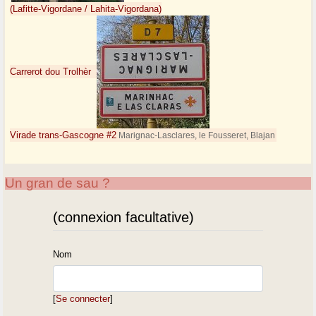
(Lafitte-Vigordane / Lahita-Vigordana)
Carrerot dou Trolhèr
Virade trans-Gascogne #2
Marignac-Lasclares, le Fousseret, Blajan
Un gran de sau ?
(connexion facultative)
Nom
[
Se connecter
]