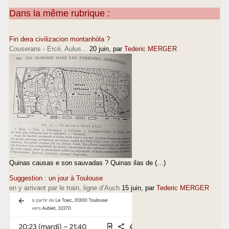
Dans la même rubrique :
Fin dera civilizacion montanhòla ?
Couserans - Ercé, Aulus...
20 juin
, par
Tederic MERGER
Quinas causas e son sauvadas ? Quinas ilas de (…)
Suggestion : un jour à Toulouse
en y arrivant par le train, ligne d’Auch
15 juin
, par
Tederic MERGER