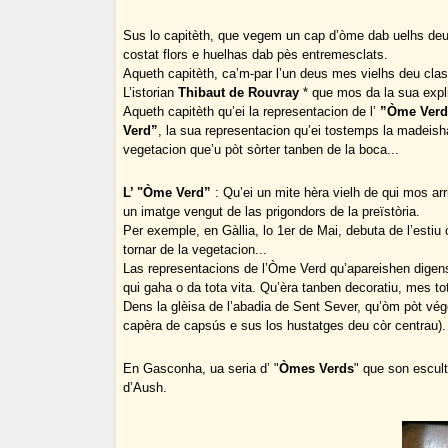
Sus lo capitèth, que vegem un cap d’òme dab uelhs deu
costat flors e huelhas dab pès entremesclats.
Aqueth capitèth, ca’m-par l’un deus mes vielhs deu clas
L’istorian
Thibaut de Rouvray
* que mos da la sua expl
Aqueth capitèth qu’ei la representacion de l’
”Òme Verd
Verd”
, la sua representacion qu’ei tostemps la madeish
vegetacion que’u pòt sòrter tanben de la boca...
L’ "Òme Verd”
: Qu’ei un mite hèra vielh de qui mos arr
un imatge vengut de las prigondors de la preïstòria.
Per exemple, en Gàllia, lo 1er de Mai, debuta de l’esti
tornar de la vegetacion...
Las representacions de l’Òme Verd qu’apareishen digens
qui gaha o da tota vita. Qu’èra tanben decoratiu, mes tot
Dens la glèisa de l’abadia de Sent Sever, qu’òm pòt vé
capèra de capsús e sus los hustatges deu còr centrau).
En Gasconha, ua seria d’ "
Òmes Verds
" que son escult
d’Aush.