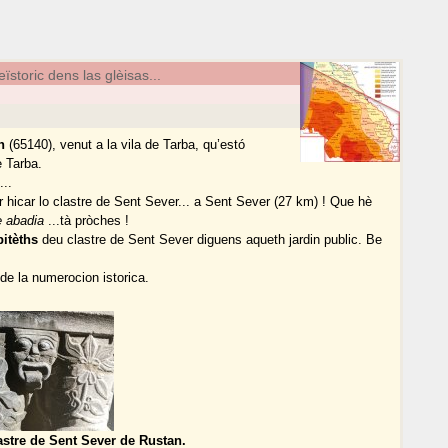
ïstoric dens las glèisas...
n
(65140), venut a la vila de Tarba, qu’estó
e Tarba.
...
r hicar lo clastre de Sent Sever... a Sent Sever (27 km) ! Que hè
e abadia
...tà pròches !
pitèths
deu clastre de Sent Sever diguens aqueth jardin public. Be
de la numerocion istorica.
stre de Sent Sever de Rustan.