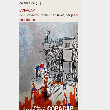
còishes de (…)
COPACAP
de F Vayrette-Péchali
1er juillet
, par
jean-
paul ducos