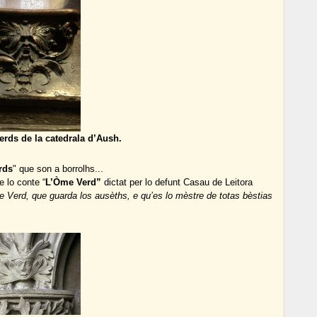
rds de la catedrala d’Aush.
rds
" que son a borrolhs...
e lo conte “
L’Òme Verd”
dictat per lo defunt Casau de Leitora
 Òme Verd, que guarda los ausèths, e qu’es lo mèstre de totas bèstias