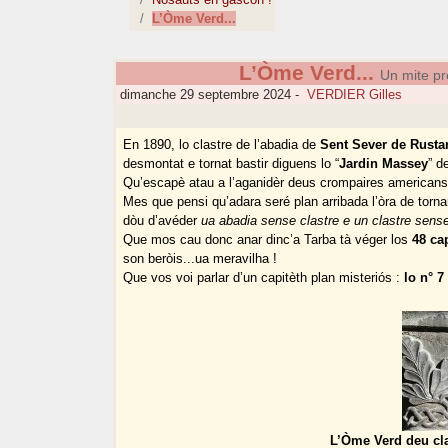
L’Òme Verd...
L’Òme Verd...
Un mite pre
dimanche 29 septembre 2024
-
VERDIER Gilles
En 1890, lo clastre de l’abadia de
Sent Sever de Rusta
desmontat e tornat bastir diguens lo “
Jardin Massey
” d
Qu’escapè atau a l’aganidèr deus crompaires americans
Mes que pensi qu’adara seré plan arribada l’òra de torna
dòu d’avéder
ua abadia sense clastre e un clastre sens
Que mos cau donc anar dinc’a Tarba tà véger los
48 ca
son beròis...ua meravilha !
Que vos voi parlar d’un capitèth plan misteriós :
lo n° 7
L’Òme Verd deu cla