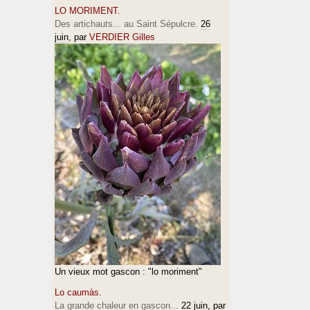
LO MORIMENT.
Des artichauts... au Saint Sépulcre.
26
juin
, par
VERDIER Gilles
Un vieux mot gascon : "lo moriment"
Lo caumàs.
La grande chaleur en gascon...
22 juin
, par