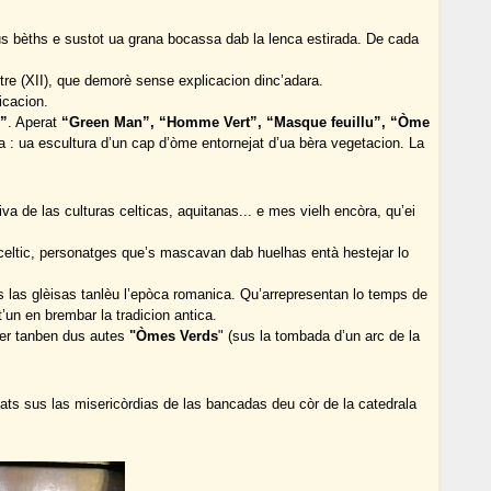
s bèths e sustot ua grana bocassa dab la lenca estirada. De cada
tre (XII), que demorè sense explicacion dinc’adara.
icacion.
”
. Aperat
“Green Man”, “Homme Vert”, “Masque feuillu”, “Òme
a : ua escultura d’un cap d’òme entornejat d’ua bèra vegetacion. La
iva de las culturas celticas, aquitanas... e mes vielh encòra, qu’ei
u celtic, personatges que’s mascavan dab huelhas entà hestejar lo
 las glèisas tanlèu l’epòca romanica. Qu’arrepresentan lo temps de
’un en brembar la tradicion antica.
ger tanben dus autes
"Òmes Verds
" (sus la tombada d’un arc de la
ats sus las misericòrdias de las bancadas deu còr de la catedrala