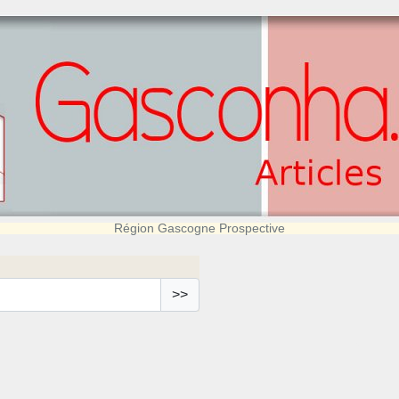
Région Gascogne Prospective
>>