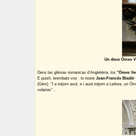
Un deus Òmes Ve
Dens las glèisas romanicas d’Angletèrra, los
"Òmes Ve
E puish, brembatz-vos : lo noste
Joan-Francés Bladèr
(Gèrs) :
”I a totjorn avut, e i aurà totjorn a Leitora, un
volairas”...