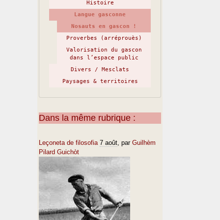
Histoire
Langue gasconne
Nosauts en gascon !
Proverbes (arréprouès)
Valorisation du gascon
dans l’espace public
Divers / Mesclats
Paysages & territoires
Dans la même rubrique :
Leçoneta de filosofia
7 août
, par
Guilhèm
Pilard Guichòt