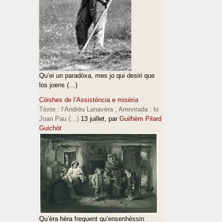
Qu’ei un paradòxa, mes jo qui desiri que
los joens (…)
Còishes de l’Assisténcia e misèria
Tèxte : l’Andrèu Lanavèra ; Arrevirada : lo
Joan Pau (…)
13 juillet
, par
Guilhèm Pilard
Guichòt
Qu’èra hèra frequent qu’ensenhèssin