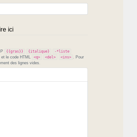
e ici
PIP
{{gras}}
{italique}
-*liste
et le code HTML
. Pour
<q>
<del>
<ins>
ement des lignes vides.