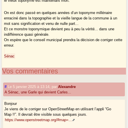
le vieux toponyme est maintenant mort.
On est donc passé en quelques années d’un toponyme millénaire
enraciné dans la topographie et la vieille langue de la commune à un
mot sans signification et venu de nulle part...
Et ce monstre toponymique devient peu à peu la vérité... dans une
indifférence quasi générale.
On espère que le conseil municipal prendra la décision de corriger cette
erreur.
Sénac
Vos commentaires
#
Le 5 janvier 2025 à 13:14
,
par
Alexandre
A Sénac, une Garle qui devient Carles...
Bonjour
Je viens de le corriger sur OpenStreetMap en utilisant l’appli “Go
Map !!”. Il devrait être visible sous quelques jours.
https://www.openstreetmap.org/#map=...