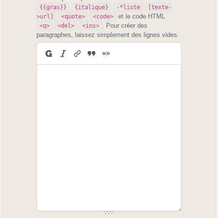
{{gras}}
{italique}
-*liste
[texte-
et le code HTML
>url]
<quote>
<code>
. Pour créer des
<q>
<del>
<ins>
paragraphes, laissez simplement des lignes vides.