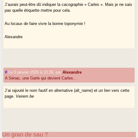
J’aurais peut-être dû indiquer la cacographie « Carles ». Mais je ne sais
pas quelle étiquette mettre pour cela.
Au locaux de faire vivre la bonne toponymie !
Alexandre
#
Le 5 janvier 2025 à 13:26
,
par
Alexandre
A Sénac, une Garle qui devient Carles...
J’ai rajouté le nom fautif en alternative (alt_name) et un lien vers cette
page.
Veirem be
Un gran de sau ?