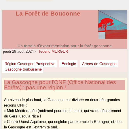
La Forêt de Bouconne
Un terrain d’expérimentation pour la forêt gasconne
jeudi 29 août 2024
-
Tederic MERGER
Région Gascogne Prospective
Ecologie
Arbres de Gascogne
Gascogne toulousaine
La Gascogne pour l’ONF (Office National des
Forêts) : pas une région !
Au niveau le plus haut, la Gascogne est divisée en deux très grandes
régions ONF :
Midi-Méditerranée (midimed pour les intimes), qui va du département
du Gers jusqu’à Nice !
Centre-Ouest-Aquitaine, qui englobe par exemple la Bretagne, et dont
la Gascogne est l’extrémité sud.