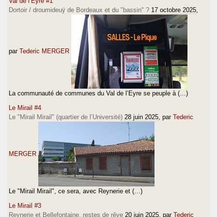
Val de l’Eyre #1
Dortoir / droumideuÿ de Bordeaux et du "bassin" ?
17 octobre 2025
,
par
Tederic MERGER
La communauté de communes du Val de l’Eyre se peuple à (…)
Le Mirail #4
Le "Mirail Mirail" (quartier de l’Université)
28 juin 2025
, par
Tederic
MERGER
Le "Mirail Mirail", ce sera, avec Reynerie et (…)
Le Mirail #3
Reynerie et Bellefontaine, restes de rêve
20 juin 2025
, par
Tederic