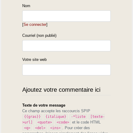
Nom
[
Se connecter
]
Courriel (non publié)
Votre site web
Ajoutez votre commentaire ici
Texte de votre message
Ce champ accepte les raccourcis SPIP
{{gras}}
{italique}
-*liste
[texte-
et le code HTML
>url]
<quote>
<code>
. Pour créer des
<q>
<del>
<ins>