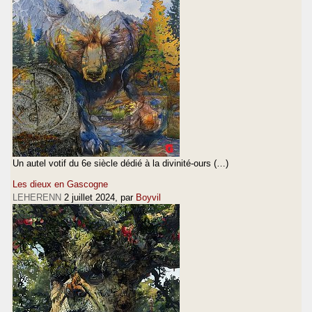
Un autel votif du 6e siècle dédié à la divinité-ours (…)
Les dieux en Gascogne
LEHERENN
2 juillet 2024
, par
Boyvil