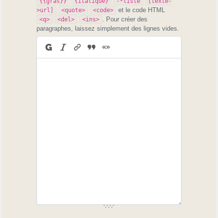
{{gras}}
{italique}
-*liste
[texte-
et le code HTML
>url]
<quote>
<code>
. Pour créer des
<q>
<del>
<ins>
paragraphes, laissez simplement des lignes vides.