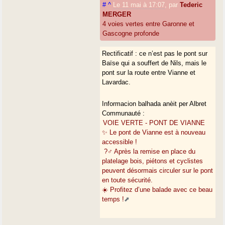
#
^
Le 11 mai à 17:07
,
par
Tederic
MERGER
4 voies vertes entre Garonne et
Gascogne profonde
Rectificatif : ce n’est pas le pont sur
Baïse qui a souffert de Nils, mais le
pont sur la route entre Vianne et
Lavardac.
Informacion balhada anèit per Albret
Communauté :
VOIE VERTE - PONT DE VIANNE
✨ Le pont de Vianne est à nouveau
accessible !
?‍♂️ Après la remise en place du
platelage bois, piétons et cyclistes
peuvent désormais circuler sur le pont
en toute sécurité.
☀️ Profitez d’une balade avec ce beau
temps !