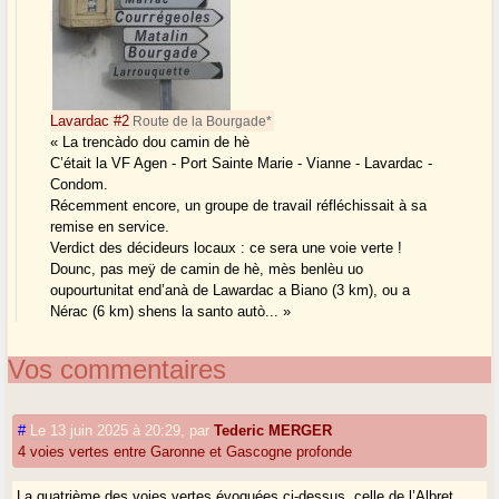
Lavardac #2
Route de la Bourgade*
« La trencàdo dou camin de hè
C’était la VF Agen - Port Sainte Marie - Vianne - Lavardac -
Condom.
Récemment encore, un groupe de travail réfléchissait à sa
remise en service.
Verdict des décideurs locaux : ce sera une voie verte !
Dounc, pas meÿ de camin de hè, mès benlèu uo
oupourtunitat end’anà de Lawardac a Biano (3 km), ou a
Nérac (6 km) shens la santo autò... »
Vos commentaires
#
Le 13 juin 2025 à 20:29
,
par
Tederic MERGER
4 voies vertes entre Garonne et Gascogne profonde
La quatrième des voies vertes évoquées ci-dessus, celle de l’Albret,