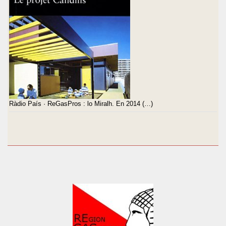
Ràdio País · ReGasPros : lo Miralh. En 2014 (…)