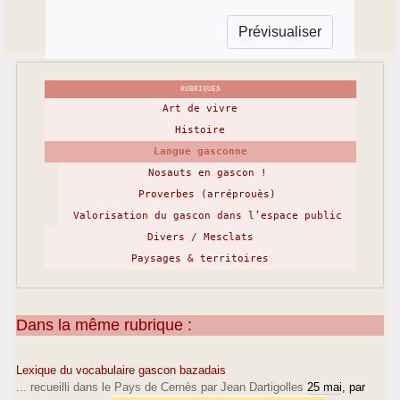
RUBRIQUES
Art de vivre
Histoire
Langue gasconne
Nosauts en gascon !
Proverbes (arréprouès)
Valorisation du gascon dans l’espace public
Divers / Mesclats
Paysages & territoires
Dans la même rubrique :
Lexique du vocabulaire gascon bazadais
... recueilli dans le Pays de Cernès par Jean Dartigolles
25 mai
, par