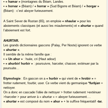
•
« hamar »
(montagnes du Béarn, Landes.
•
« horvar »
(Béarn) /
« horrar »
(Sud Bigorre et Béarn) /
« horgar »
(Béarn) : c’est aboyer furieusement.
A Saint Sever de Rustan (65), on emploie
« nhaular »
pour les
aboiements classiques (et aussi les miaulements) et
« ahurtar »
quand
l’aboiement est fort.
AHURTAR.
Les grands dictionnaires gascons (Palay, Per Noste) ignorent ce verbe
« ahurtar »
.
Il semble de la même famille que :
•
« Un ahur »
: huée, cri (Haut adour)
•
« ahurbir/ hurbir »
: poursuivre, harceler, chasser, exténuer par la
poursuite…
Etymologie
: En gascon on a
« hurbir »
qui vient de
« hrobir »
=
frotter rudement, fourbir, user. Ce verbe vient du germanique
*furbjan
=
nettoyer.
On a donc en cascade l’idée de nettoyer > frotter rudement >exténuer
>harceler > pour arriver à « ahurtar » = aboyer furieusement….
« ahurtar »
est composé du nom
« ahur »
+ le suffixe fréquentatif
-tar.