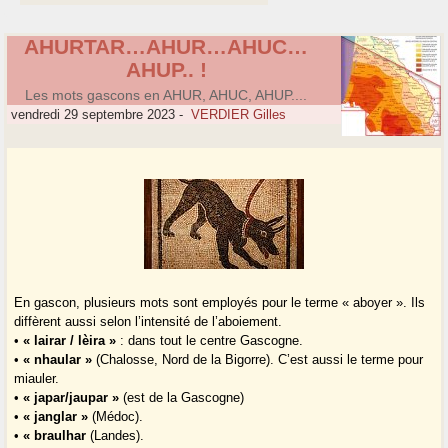
AHURTAR…AHUR…AHUC…
AHUP.. !
Les mots gascons en AHUR, AHUC, AHUP....
vendredi 29 septembre 2023
-
VERDIER Gilles
En gascon, plusieurs mots sont employés pour le terme « aboyer ». Ils
diffèrent aussi selon l’intensité de l’aboiement.
•
« lairar / lèira »
: dans tout le centre Gascogne.
•
« nhaular »
(Chalosse, Nord de la Bigorre). C’est aussi le terme pour
miauler.
•
« japar/jaupar »
(est de la Gascogne)
•
« janglar »
(Médoc).
•
« braulhar
(Landes).