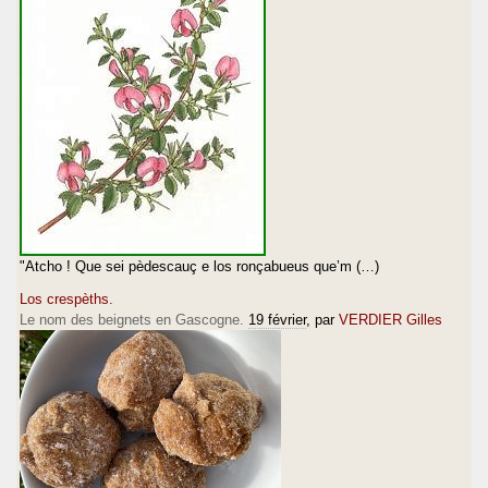
"Atcho ! Que sei pèdescauç e los ronçabueus que’m (…)
Los crespèths.
Le nom des beignets en Gascogne.
19 février
, par
VERDIER Gilles