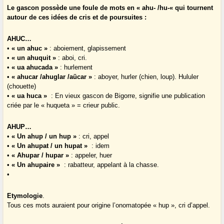
Le gascon possède une foule de mots en « ahu- /hu-« qui tournent
autour de ces idées de cris et de poursuites :
AHUC…
•
« un ahuc »
: aboiement, glapissement
•
« un ahuquit »
: aboi, cri.
•
« ua ahucada »
: hurlement
•
« ahucar /ahuglar /aücar »
: aboyer, hurler (chien, loup). Hululer
(chouette)
•
« ua huca »
: En vieux gascon de Bigorre, signifie une publication
criée par le « huqueta » = crieur public.
AHUP…
•
« Un ahup / un hup »
: cri, appel
•
« Un ahupat / un hupat »
: idem
•
« Ahupar / hupar »
: appeler, huer
•
« Un ahupaire »
: rabatteur, appelant à la chasse.
•
Etymologie
.
Tous ces mots auraient pour origine l’onomatopée « hup », cri d’appel.