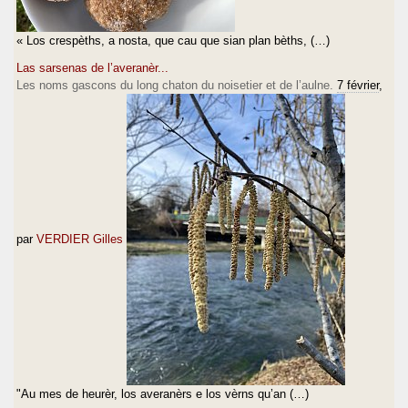
« Los crespèths, a nosta, que cau que sian plan bèths, (…)
Las sarsenas de l’averanèr...
Les noms gascons du long chaton du noisetier et de l’aulne.
7 février
,
par
VERDIER Gilles
"Au mes de heurèr, los averanèrs e los vèrns qu’an (…)