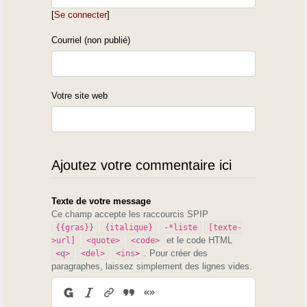
[
Se connecter
]
Courriel (non publié)
Votre site web
Ajoutez votre commentaire ici
Texte de votre message
Ce champ accepte les raccourcis SPIP
{{gras}}
{italique}
-*liste
[texte-
et le code HTML
>url]
<quote>
<code>
. Pour créer des
<q>
<del>
<ins>
paragraphes, laissez simplement des lignes vides.