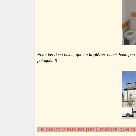
Enter las duas halas, que i a
la glèisa
, coneishuda peu 
pataquès !) :
Le bourg vieux en péril, malgré quelq