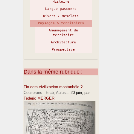
Histoire
Langue gasconne
Divers / Mesclats
Paysages & territoires
Aménagement du
territoire
Architecture
Prospective
Dans la même rubrique :
Fin dera civilizacion montanhòla ?
Couserans - Ercé, Aulus...
20 juin
, par
Tederic MERGER