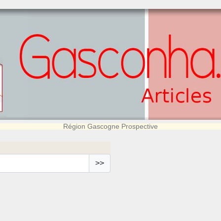
Région Gascogne Prospective
>>