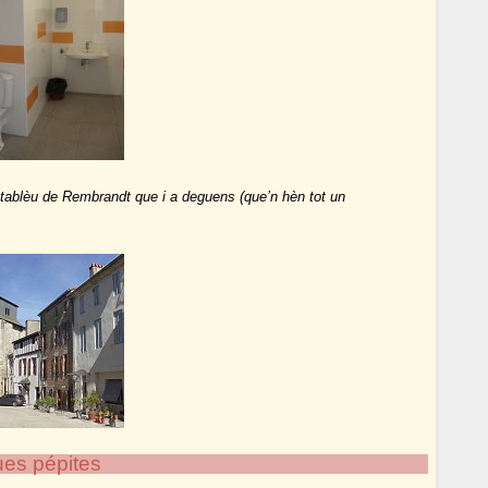
tablèu de Rembrandt que i a deguens (que’n hèn tot un
ues pépites