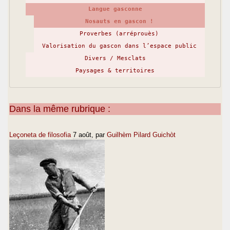
Langue gasconne
Nosauts en gascon !
Proverbes (arréprouès)
Valorisation du gascon dans l’espace public
Divers / Mesclats
Paysages & territoires
Dans la même rubrique :
Leçoneta de filosofia
7 août
, par
Guilhèm Pilard Guichòt