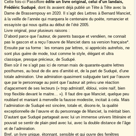
Cette fois-ci Passiflore
édite un livre original, celui d’un landais,
Frédéric Sudupé
, dont ils avaient déjà publié un Tête à Tête avec la
Dame de Brassempouy en 2020. Il s’agit des Lettres à Bernard Manciet,
à la veille de l’année qui marquera le centenaire du poète, romancier et
essayiste qui nous quitta au début de l’été 2005.
Livre original, pour plusieurs raisons :
D’abord parce que l’auteur, de parents basque et vendéen, ne connait
pas le gascon et a reçu l’œuvre de Manciet dans sa version française*.
Ensuite par sa forme : les romans par lettres, si appréciés autrefois, ne
sont plus guère de mode, tout comme le style, élégant et ultra
classique, presque précieux, de Sudupé.
Bien sûr il ne s’agit pas ici de roman mais de quarante-quatre lettres
posthumes, au bout de dix ans d’amitié et, de la part de Sudupé, d’une
totale admiration. Une admiration quasiment subjuguée tant par l’œuvre
que par le personnage au point que l’auteur ait prévu une réaction
d’agacement de ses lecteurs (« trop admiratif, ébloui, voire naïf, bien
trop flexible devant le maitre… »). Il faut dire que Manciet, quelque peu
roublard et maniant à merveille la fausse modestie, incitait à cela. Mais
l’admiration de Sudupé est sincère, totale et, disons-le, la qualité
exceptionnelle de l’œuvre et du personnage de Manciet, la méritait bien.
D’autant que Sudupé partageait avec lui un immense univers littéraire et
pouvait se sentir de plain pied avec lui, avec la double distance de l’âge
et de l’admiration.
Bref, un livre unique, étonnant, sensible et qui ouvre des fenêtres