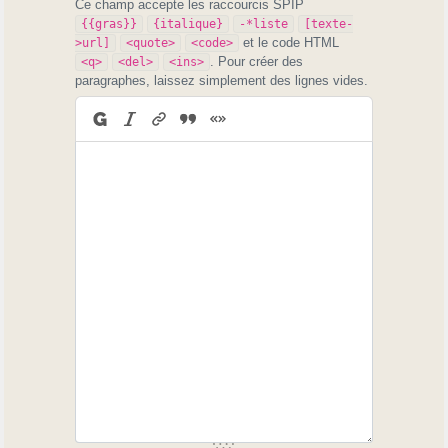
Ce champ accepte les raccourcis SPIP
{{gras}}
{italique}
-*liste
[texte-
et le code HTML
>url]
<quote>
<code>
. Pour créer des
<q>
<del>
<ins>
paragraphes, laissez simplement des lignes vides.