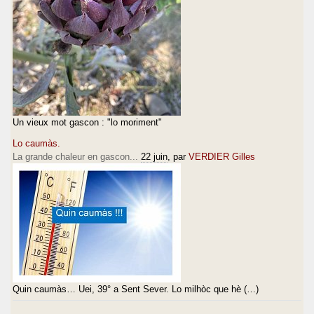
Un vieux mot gascon : "lo moriment"
Lo caumàs.
La grande chaleur en gascon...
22 juin
, par
VERDIER Gilles
Quin caumàs… Uei, 39° a Sent Sever. Lo milhòc que hè (…)