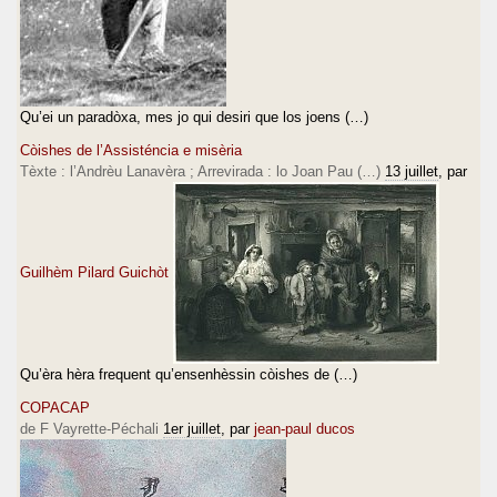
Qu’ei un paradòxa, mes jo qui desiri que los joens (…)
Còishes de l’Assisténcia e misèria
Tèxte : l’Andrèu Lanavèra ; Arrevirada : lo Joan Pau (…)
13 juillet
, par
Guilhèm Pilard Guichòt
Qu’èra hèra frequent qu’ensenhèssin còishes de (…)
COPACAP
de F Vayrette-Péchali
1er juillet
, par
jean-paul ducos