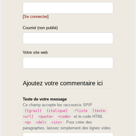
[
Se connecter
]
Courriel (non publié)
Votre site web
Ajoutez votre commentaire ici
Texte de votre message
Ce champ accepte les raccourcis SPIP
{{gras}}
{italique}
-*liste
[texte-
et le code HTML
>url]
<quote>
<code>
. Pour créer des
<q>
<del>
<ins>
paragraphes, laissez simplement des lignes vides.