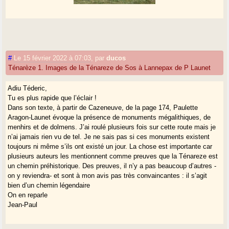
#
Le 15 février 2022 à 07:03
,
par
ducos
Ténarèze 1. Images de la Ténareze de Sos à Lannepax de P Launet
Adiu Téderic,
Tu es plus rapide que l’éclair !
Dans son texte, à partir de Cazeneuve, de la page 174, Paulette
Aragon-Launet évoque la présence de monuments mégalithiques, de
menhirs et de dolmens. J’ai roulé plusieurs fois sur cette route mais je
n’ai jamais rien vu de tel. Je ne sais pas si ces monuments existent
toujours ni même s’ils ont existé un jour. La chose est importante car
plusieurs auteurs les mentionnent comme preuves que la Ténareze est
un chemin préhistorique. Des preuves, il n’y a pas beaucoup d’autres -
on y reviendra- et sont à mon avis pas très convaincantes : il s’agit
bien d’un chemin légendaire
On en reparle
Jean-Paul