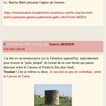
Ici, Macha Méril présente l’église de Genens :
https://numerisation-et-patrimoire.smartrezo.com/tv-macha-meril-
actrice-presente-genens-patrimoine-gallo-r.html?vod=16033
#
Le 13 février 2022 à 22:11
,
par
Tederic MERGER
Lou putz pincat
J’ai été en reconnaissance sur la Ténarèze aujourd’hui, spécialement
pour trouver le "puits pinqué" du tunnel de la voie ferrée qui passe
dessous entre le Cassou et Pouticot (lire plus haut).
Troubat !
J’en ai même vu deux,
le second un peu en contrebas, entre
le Cassou et Came
.