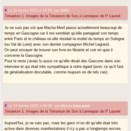
#
Le 11 février 2022 à 19:40
,
par
GSG
Ténarèze 1. Images de la Ténareze de Sos à Lannepax de P Launet
Je ne suis pas sûr que Macha Meril passe actuellement beaucoup de
temps en Gascogne car il me semblait qu’elle partageait son temps
entre Paris et le château où elle résidait la moitié du temps en Sologne
(ou Val de Loire) avec son dernier compagnon Michel Legrand.
On peut essayer de trouver son livre en librairie et voir en quoi il
concerne la Gascogne.
Pour le reste j’avais lu aussi ce qu’elle disait des Gascons dans son
interview et qui était très sympathique à notre égard (avec ce qu’il faut
de généralisation discutable, comme toujours en de tels cas).
#
Le 13 février 2022 à 08:46
,
par
ducos jean-paul
Ténarèze 1. Images de la Ténareze de Sos à Lannepax de P Launet
Aujourd’hui, je ne sais pas, mais les gens m’on dit qu’elle était très
active dans diverses manifestations il n’y a pas si longtemps encore.