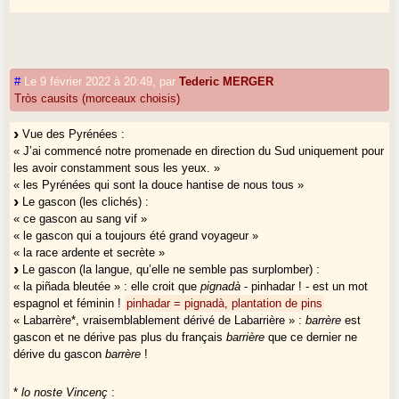
#
Le 9 février 2022 à 20:49
,
par
Tederic MERGER
Tròs causits (morceaux choisis)
Vue des Pyrénées :
« J’ai commencé notre promenade en direction du Sud uniquement pour
les avoir constamment sous les yeux. »
« les Pyrénées qui sont la douce hantise de nous tous »
Le gascon (les clichés) :
« ce gascon au sang vif »
« le gascon qui a toujours été grand voyageur »
« la race ardente et secrète »
Le gascon (la langue, qu’elle ne semble pas surplomber) :
« la piñada bleutée » : elle croit que
pignadà
- pinhadar ! - est un mot
espagnol et féminin !
pinhadar = pignadà, plantation de pins
« Labarrère*, vraisemblablement dérivé de Labarrière » :
barrère
est
gascon et ne dérive pas plus du français
barrière
que ce dernier ne
dérive du gascon
barrère
!
*
lo noste Vincenç
: