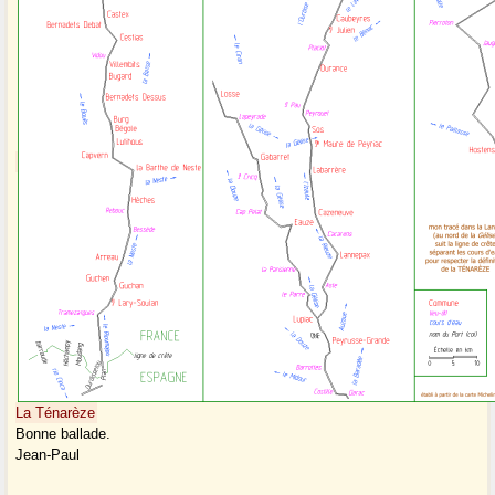
La Ténarèze
Bonne ballade.
Jean-Paul