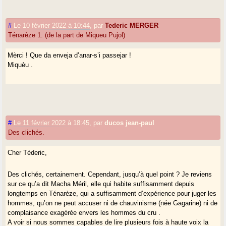
#
Le 10 février 2022 à 10:44
,
par
Tederic MERGER
Ténarèze 1. (de la part de Miqueu Pujol)
Mèrci ! Que da enveja d’anar-s’i passejar !
Miquèu .
#
Le 11 février 2022 à 18:45
,
par
ducos jean-paul
Des clichés.
Cher Téderic,
Des clichés, certainement. Cependant, jusqu’à quel point ? Je reviens
sur ce qu’a dit Macha Méril, elle qui habite suffisamment depuis
longtemps en Ténarèze, qui a suffisamment d’expérience pour juger les
hommes, qu’on ne peut accuser ni de chauvinisme (née Gagarine) ni de
complaisance exagérée envers les hommes du cru .
A voir si nous sommes capables de lire plusieurs fois à haute voix la