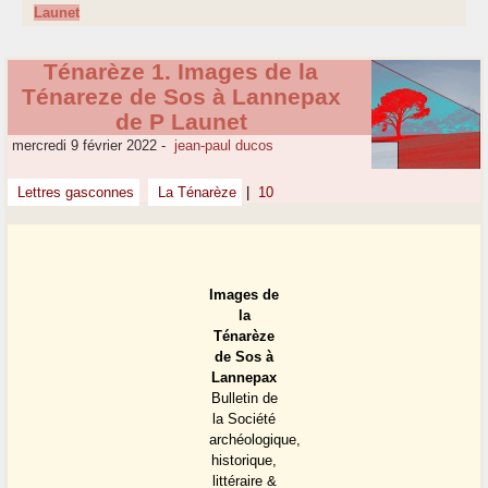
Launet
Ténarèze 1. Images de la
Ténareze de Sos à Lannepax
de P Launet
mercredi 9 février 2022
-
jean-paul ducos
Lettres gasconnes
La Ténarèze
|
10
Images de
la
Ténarèze
de Sos à
Lannepax
Bulletin de
la Société
archéologique,
historique,
littéraire &