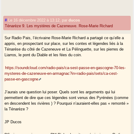
#
Le 16 décembre 2022 à 13:12
,
par
ducos
Ténarèze 9. Les mystères de Cazeneuve. Rose-Marie Richard
Sur Radio Pais, l’écrivaine Rose-Marie Richard a partagé ce qu’elle a
appris, en prospectant sur place, sur les contes et légendes liés à la
Ténarése du côté de Cazeneuve et La Pélinguette, sur les pierres de
Liarros, le pont du Diable et les fées du coin.
https://soundcloud.com/radio-pais/ca-sest-passe-en-gascogne-70-les-
mysteres-de-cazeneuve-en-armagnac?in=radio-pais/sets/ca-cest-
passe-en-gascogne
J’aurais une question lui poser. Quels sont les arguments qui lui
permettent de dire que ces légendes sont venus des Pyrénées (comme
en descendent les rivières ) ? Pourquoi n’auraient-elles pas « remonté »
la Ténarèze ?
JP Ducos