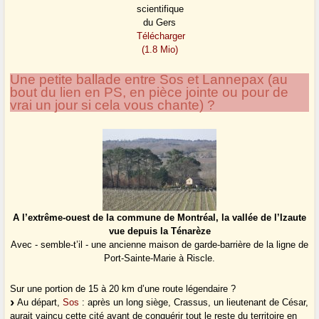
scientifique
du Gers
Télécharger
(1.8 Mio)
Une petite ballade entre Sos et Lannepax (au
bout du lien en PS, en pièce jointe ou pour de
vrai un jour si cela vous chante) ?
A l’extrême-ouest de la commune de Montréal, la vallée de l’Izaute
vue depuis la Ténarèze
Avec - semble-t’il - une ancienne maison de garde-barrière de la ligne de
Port-Sainte-Marie à Riscle.
Sur une portion de 15 à 20 km d’une route légendaire ?
Au départ,
Sos
: après un long siège, Crassus, un lieutenant de César,
aurait vaincu cette cité avant de conquérir tout le reste du territoire en