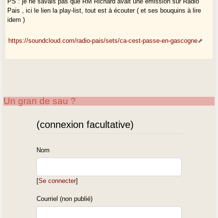
PS : je ne savais pas que RM Richard avait une émission sur Radio
Pais , ici le lien la play-list, tout est à écouter ( et ses bouquins à lire
idem )
https://soundcloud.com/radio-pais/sets/ca-cest-passe-en-gascogne
Un gran de sau ?
(connexion facultative)
Nom
[
Se connecter
]
Courriel (non publié)