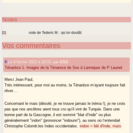
Notes
[
1
]
note de Tederic M. : qu’on doutât
Vos commentaires
#
Le 9 février 2022 à 18:33
,
par
GSG
Ténarèze 1. Images de la Ténareze de Sos à Lannepax de P Launet
Merci Jean Paul,
Très intéressant, pour moi au moins, la Ténarèze m’ayant toujours fait
rêver....
Concernant le mais (désolé, je ne trouve jamais le tréma !), je ne crois
pas que nos ancêtres aient tous cru qu’il vint de Turquie. Dans une
bonne part de la Gascogne, il est nommé "blat d’Inde" ou plus
généralerment "indon" (prononcer "indounn"), au sens où l’entendait
Christophe Colomb:les Indes occidentales.
indon = blé d'Inde, maïs