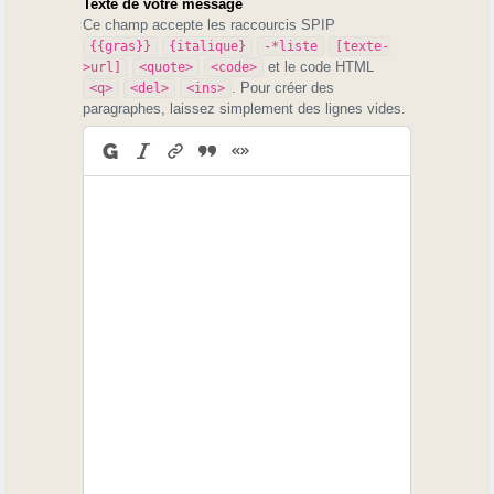
Texte de votre message
Ce champ accepte les raccourcis SPIP
{{gras}}
{italique}
-*liste
[texte-
et le code HTML
>url]
<quote>
<code>
. Pour créer des
<q>
<del>
<ins>
paragraphes, laissez simplement des lignes vides.