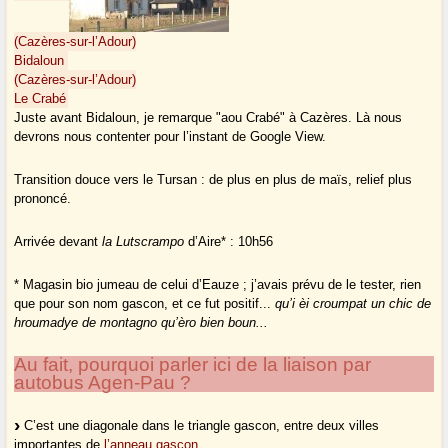
(Cazères-sur-l’Adour)
Bidaloun
(Cazères-sur-l’Adour)
Le Crabé
Juste avant Bidaloun, je remarque "aou Crabé" à Cazères. Là nous
devrons nous contenter pour l’instant de Google View.
Transition douce vers le Tursan : de plus en plus de maïs, relief plus
prononcé.
Arrivée devant
la Lutscrampo
d’Aire* : 10h56
* Magasin bio jumeau de celui d’Eauze ; j’avais prévu de le tester, rien
que pour son nom gascon, et ce fut positif...
qu’i èi croumpat un chic de
hroumadye de montagno qu’èro bien boun...
Au fait, pourquoi parler ici de la liaison par
autobus Agen-Pau ?
C’est une diagonale dans le triangle gascon, entre deux villes
importantes de
l’anneau gascon
.