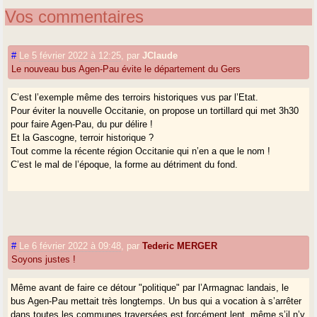
Vos commentaires
#
Le 5 février 2022 à 12:25
,
par
JClaude
Le nouveau bus Agen-Pau évite le département du Gers
C’est l’exemple même des terroirs historiques vus par l’Etat.
Pour éviter la nouvelle Occitanie, on propose un tortillard qui met 3h30
pour faire Agen-Pau, du pur délire !
Et la Gascogne, terroir historique ?
Tout comme la récente région Occitanie qui n’en a que le nom !
C’est le mal de l’époque, la forme au détriment du fond.
#
Le 6 février 2022 à 09:48
,
par
Tederic MERGER
Soyons justes !
Même avant de faire ce détour "politique" par l’Armagnac landais, le
bus Agen-Pau mettait très longtemps. Un bus qui a vocation à s’arrêter
dans toutes les communes traversées est forcément lent, même s’il n’y