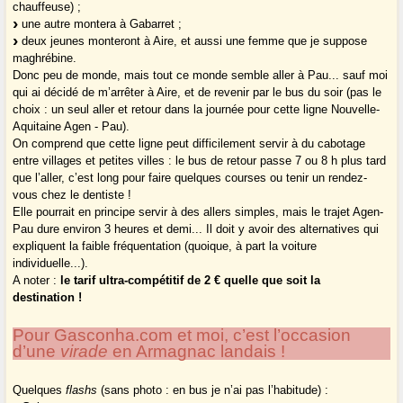
chauffeuse) ;
une autre montera à Gabarret ;
deux jeunes monteront à Aire, et aussi une femme que je suppose
maghrébine.
Donc peu de monde, mais tout ce monde semble aller à Pau... sauf moi
qui ai décidé de m’arrêter à Aire, et de revenir par le bus du soir (pas le
choix : un seul aller et retour dans la journée pour cette ligne Nouvelle-
Aquitaine Agen - Pau).
On comprend que cette ligne peut difficilement servir à du cabotage
entre villages et petites villes : le bus de retour passe 7 ou 8 h plus tard
que l’aller, c’est long pour faire quelques courses ou tenir un rendez-
vous chez le dentiste !
Elle pourrait en principe servir à des allers simples, mais le trajet Agen-
Pau dure environ 3 heures et demi... Il doit y avoir des alternatives qui
expliquent la faible fréquentation (quoique, à part la voiture
individuelle...).
A noter :
le tarif ultra-compétitif de 2 € quelle que soit la
destination !
Pour Gasconha.com et moi, c’est l’occasion
d’une
virade
en Armagnac landais !
Quelques
flashs
(sans photo : en bus je n’ai pas l’habitude) :