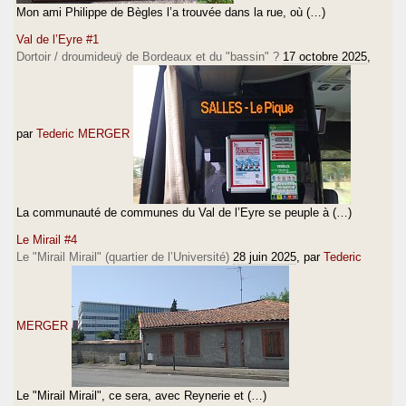
Mon ami Philippe de Bègles l’a trouvée dans la rue, où (…)
Val de l’Eyre #1
Dortoir / droumideuÿ de Bordeaux et du "bassin" ?
17 octobre 2025
,
par
Tederic MERGER
La communauté de communes du Val de l’Eyre se peuple à (…)
Le Mirail #4
Le "Mirail Mirail" (quartier de l’Université)
28 juin 2025
, par
Tederic
MERGER
Le "Mirail Mirail", ce sera, avec Reynerie et (…)