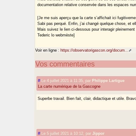
documentation relative conservée dans les espaces nu
[Je me suis aperçu que la carte s’affichait ici fugitiveme
Sabi pas perqué. Enfin, j’ai changé quelque chose, et ell
Mais suivez le lien ci-dessous pour interagir pleinement 
Tederic lo webmèste]
Voir en ligne :
https://observatorigascon.org/docum...
Vos commentaires
#
Le 4 juillet 2021 à 11:35
,
par
Philippe Lartigue
La carte numérique de la Gascogne
Superbe travail. Bien fait, clair, didactique et utile. Bravo
#
Le 5 juillet 2021 à 10:12
,
par
Jippor