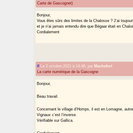
Carte de Gascognet)
Bonjour,
Vous êtes sûrs des limites de la Chalosse ? J’ai toujours
et je n’ai jamais entendu dire que Bégaar était en Chalo
Cordialement
#
Le 2 octobre 2021 à 14:48
,
par
Machefort
La carte numérique de la Gascogne
Bonjour,
Beau travail.
Concernant le village d’Homps, il est en Lomagne, au
Vignaux c’est l’inverse.
Vérifiable sur Gallica.