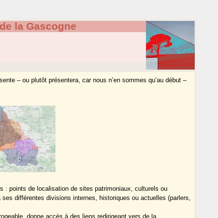
 de la Gascogne
ésente – ou plutôt présentera, car nous n’en sommes qu’au début –
 : points de localisation de sites patrimoniaux, culturels ou
 à ses différentes divisions internes, historiques ou actuelles (parlers,
rogeable, donne accès à des liens redirigeant vers de la