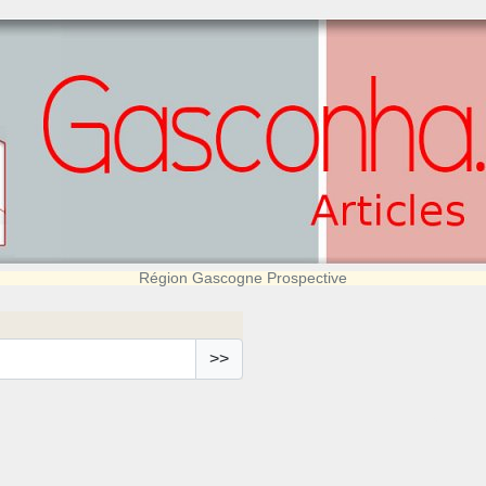
Région Gascogne Prospective
>>