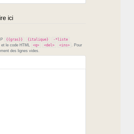
e ici
PIP
{{gras}}
{italique}
-*liste
et le code HTML
. Pour
<q>
<del>
<ins>
ement des lignes vides.