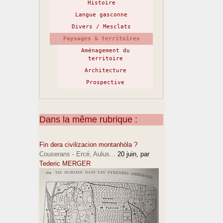
Histoire
Langue gasconne
Divers / Mesclats
Paysages & territoires
Aménagement du
territoire
Architecture
Prospective
Dans la même rubrique :
Fin dera civilizacion montanhòla ?
Couserans - Ercé, Aulus...
20 juin
, par
Tederic MERGER