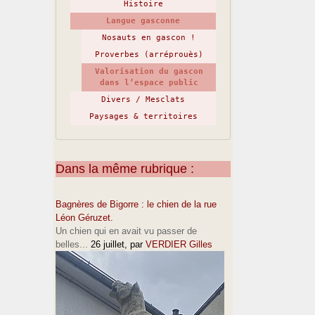
Histoire
Langue gasconne
Nosauts en gascon !
Proverbes (arréprouès)
Valorisation du gascon
dans l’espace public
Divers / Mesclats
Paysages & territoires
Dans la même rubrique :
Bagnères de Bigorre : le chien de la rue
Léon Géruzet.
Un chien qui en avait vu passer de
belles...
26 juillet
, par
VERDIER Gilles