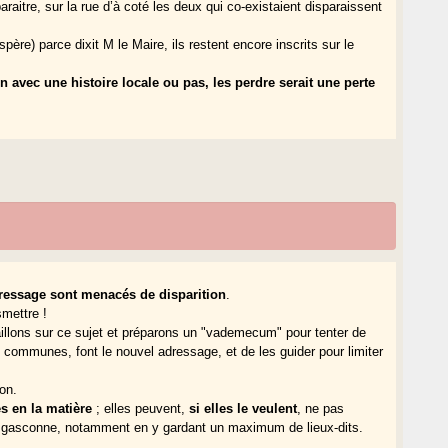
raitre, sur la rue d’à coté les deux qui co-existaient disparaissent
spère) parce dixit M le Maire, ils restent encore inscrits sur le
en avec une histoire locale ou pas, les perdre serait une perte
adressage sont menacés de disparition
.
smettre !
llons sur ce sujet et préparons un "vademecum" pour tenter de
es communes, font le nouvel adressage, et de les guider pour limiter
on.
s en la matière
; elles peuvent,
si elles le veulent
, ne pas
eur gasconne, notamment en y gardant un maximum de lieux-dits.