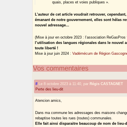
quais, places et voies publiques ».
L’auteur de cet article voudrait retrouver, cependant
émanant de notre gouvernement, elles sont hélas rest
nouvel adressage...
(Mise à jour en octobre 2023 : l’association ReGasPros
l’utilisation des langues régionales dans le nouvel 
toute liberté !
Mise à jour juin 2024 :
Vadémécum de Région Gascogne 
Vos commentaires
#
Le 8 octobre 2023 à 11:40
,
par
Régis CASTAGNET
Perte des lieu-dit
Atencion amics,
Dans ma commune les adressages des maisons change. La
rebaptise toutes les rues (routes) communales.
Elle fait ainsi disparaitre beaucoup de nom de lieu-d