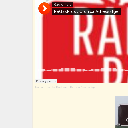
Ràdio País
·
ReGasPros : Cronica Adressatge.