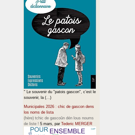
" Le souvenir du "patois gascon", c’est le
souvenir, la (…)
Municipales 2026 : chic de gascon dens
los noms de lista
(hère) tchic de gascoûn dén lous noums
de liste !
5 mars
, par
Tederic MERGER