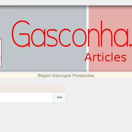
Région Gascogne Prospective
>>