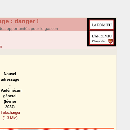
ge : danger !
des opportunités pour le gascon
5
Nouvel
adressage
-
Vadémécum
général
(février
2024)
Télécharger
(1.3 Mio)