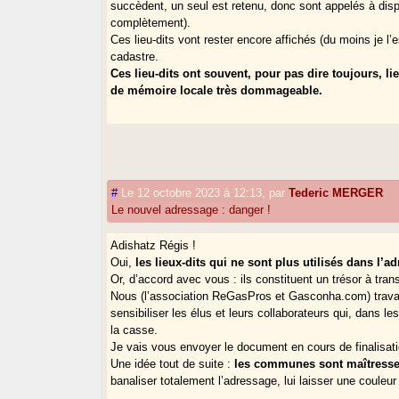
succèdent, un seul est retenu, donc sont appelés à dispa
complètement).
Ces lieu-dits vont rester encore affichés (du moins je l’e
cadastre.
Ces lieu-dits ont souvent, pour pas dire toujours, li
de mémoire locale très dommageable.
#
Le 12 octobre 2023 à 12:13
,
par
Tederic MERGER
Le nouvel adressage : danger !
Adishatz Régis !
Oui,
les lieux-dits qui ne sont plus utilisés dans l’
Or, d’accord avec vous : ils constituent un trésor à tran
Nous (l’association ReGasPros et Gasconha.com) travai
sensibiliser les élus et leurs collaborateurs qui, dans l
la casse.
Je vais vous envoyer le document en cours de finalisati
Une idée tout de suite :
les communes sont maîtresse
banaliser totalement l’adressage, lui laisser une coul