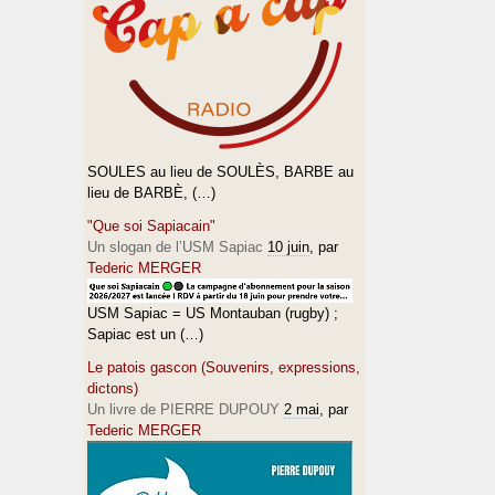
SOULES au lieu de SOULÈS, BARBE au
lieu de BARBÈ, (…)
"Que soi Sapiacain"
Un slogan de l’USM Sapiac
10 juin
, par
Tederic MERGER
USM Sapiac = US Montauban (rugby) ;
Sapiac est un (…)
Le patois gascon (Souvenirs, expressions,
dictons)
Un livre de PIERRE DUPOUY
2 mai
, par
Tederic MERGER