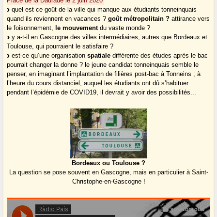
Place de la Daurade le 2 juin 2020
quel est ce goût de la ville qui manque aux étudiants tonneinquais
quand ils reviennent en vacances ?
goût métropolitain ?
attirance vers
le foisonnement,
le mouvement
du vaste monde ?
y a-t-il en Gascogne des villes intermédiaires, autres que Bordeaux et
Toulouse, qui pourraient le satisfaire ?
est-ce qu’une organisation
spatiale
différente des études après le bac
pourrait changer la donne ? le jeune candidat tonneinquais semble le
penser, en imaginant l’implantation de filières post-bac à Tonneins ; à
l’heure du cours distanciel, auquel les étudiants ont dû s’habituer
pendant l’épidémie de COVID19, il devrait y avoir des possibilités...
Bordeaux ou Toulouse ?
La question se pose souvent en Gascogne, mais en particulier à Saint-
Christophe-en-Gascogne !