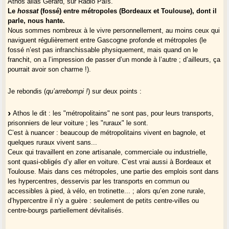
Athos alias Gerard, sur Ràdio País.
Le
hossat
(fossé) entre métropoles (Bordeaux et Toulouse), dont il
parle, nous hante.
Nous sommes nombreux à le vivre personnellement, au moins ceux qui
naviguent régulièrement entre Gascogne profonde et métropoles (le
fossé n’est pas infranchissable physiquement, mais quand on le
franchit, on a l’impression de passer d’un monde à l’autre ; d’ailleurs, ça
pourrait avoir son charme !).
Je rebondis (
qu’arrebompi !
) sur deux points :
Athos le dit : les "métropolitains" ne sont pas, pour leurs transports,
prisonniers de leur voiture ; les "ruraux" le sont.
C’est à nuancer : beaucoup de métropolitains vivent en bagnole, et
quelques ruraux vivent sans...
Ceux qui travaillent en zone artisanale, commerciale ou industrielle,
sont quasi-obligés d’y aller en voiture. C’est vrai aussi à Bordeaux et
Toulouse. Mais dans ces métropoles, une partie des emplois sont dans
les hypercentres, desservis par les transports en commun ou
accessibles à pied, à vélo, en trotinette... ; alors qu’en zone rurale,
d’hypercentre il n’y a guère : seulement de petits centre-villes ou
centre-bourgs partiellement dévitalisés.