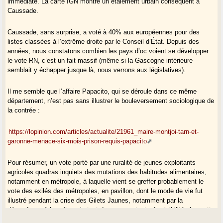
immédiate. La carte IGN montre un étalement urbain conséquent à
Caussade.
Caussade, sans surprise, a voté à 40% aux européennes pour des
listes classées à l’extrême droite par le Conseil d’État. Depuis des
années, nous constatons combien les pays d’oc voient se développer
le vote RN, c’est un fait massif (même si la Gascogne intérieure
semblait y échapper jusque là, nous verrons aux législatives).
Il me semble que l’affaire Papacito, qui se déroule dans ce même
département, n’est pas sans illustrer le bouleversement sociologique de
la contrée :
https://lopinion.com/articles/actualite/21961_maire-montjoi-tarn-et-
garonne-menace-six-mois-prison-requis-papacito
Pour résumer, un vote porté par une ruralité de jeunes exploitants
agricoles quadras inquiets des mutations des habitudes alimentaires,
notamment en métropole, à laquelle vient se greffer probablement le
vote des exilés des métropoles, en pavillon, dont le mode de vie fut
illustré pendant la crise des Gilets Jaunes, notamment par la
dépendance à la voiture, le tout dans un contexte de visibilité plus nette
du cosmopolitisme migratoire, notamment dans les petites villes.