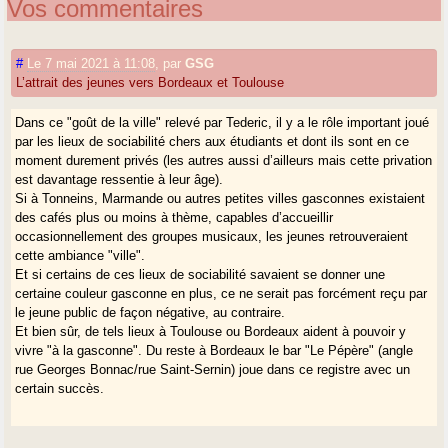
Vos commentaires
#
Le 7 mai 2021 à 11:08
,
par
GSG
L’attrait des jeunes vers Bordeaux et Toulouse
Dans ce "goût de la ville" relevé par Tederic, il y a le rôle important joué
par les lieux de sociabilité chers aux étudiants et dont ils sont en ce
moment durement privés (les autres aussi d’ailleurs mais cette privation
est davantage ressentie à leur âge).
Si à Tonneins, Marmande ou autres petites villes gasconnes existaient
des cafés plus ou moins à thème, capables d’accueillir
occasionnellement des groupes musicaux, les jeunes retrouveraient
cette ambiance "ville".
Et si certains de ces lieux de sociabilité savaient se donner une
certaine couleur gasconne en plus, ce ne serait pas forcément reçu par
le jeune public de façon négative, au contraire.
Et bien sûr, de tels lieux à Toulouse ou Bordeaux aident à pouvoir y
vivre "à la gasconne". Du reste à Bordeaux le bar "Le Pépère" (angle
rue Georges Bonnac/rue Saint-Sernin) joue dans ce registre avec un
certain succès.