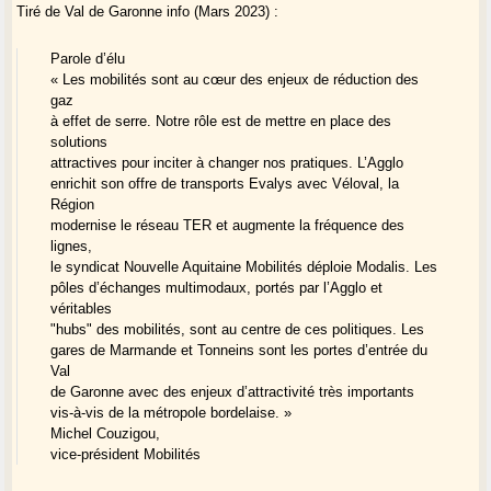
Tiré de Val de Garonne info (Mars 2023) :
Castillon : la bataille de l’image #1
Visite sur place, un aperçu du centre-
Parole d’élu
« Les mobilités sont au cœur des enjeux de réduction des
ville commerçant
gaz
à effet de serre. Notre rôle est de mettre en place des
solutions
La Réole nouveau satellite bordelais
Et la Gascogne dans tout ça ?
attractives pour inciter à changer nos pratiques. L’Agglo
enrichit son offre de transports Evalys avec Véloval, la
Région
modernise le réseau TER et augmente la fréquence des
lignes,
le syndicat Nouvelle Aquitaine Mobilités déploie Modalis. Les
pôles d’échanges multimodaux, portés par l’Agglo et
véritables
"hubs" des mobilités, sont au centre de ces politiques. Les
gares de Marmande et Tonneins sont les portes d’entrée du
Val
de Garonne avec des enjeux d’attractivité très importants
vis-à-vis de la métropole bordelaise. »
Michel Couzigou,
vice-président Mobilités