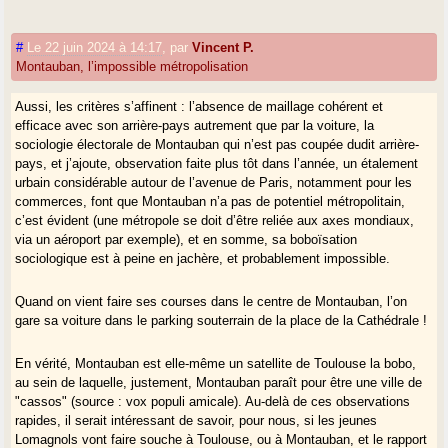
Cependant, l’existence d’une petite ville satellite quelque peu en
#
Le 22 juin 2024 à 14:17
,
par
Vincent P.
décrépitude, "gilet-jaunisée" et "papacitée", à quelques dizaines de
Montauban, l’impossible métropolisation
kilomètres d’une plus grande ville dans le SO français n’est en rien
inédite, c’est le cas fameux de Bélin-Beliet autour de Bordeaux. Aussi,
Aussi, les critères s’affinent : l’absence de maillage cohérent et
j’en reviens au propos initial de mon intervention : Montauban est-elle
efficace avec son arrière-pays autrement que par la voiture, la
d’une taille suffisamment critique pour être une métropole, donc être en
sociologie électorale de Montauban qui n’est pas coupée dudit arrière-
"opposition" avec son immédiat arrière-pays ?
pays, et j’ajoute, observation faite plus tôt dans l’année, un étalement
urbain considérable autour de l’avenue de Paris, notamment pour les
Là c’est intéressant, Montauban est en gros sur les mêmes proportions
commerces, font que Montauban n’a pas de potentiel métropolitain,
électorales que Caussade dans son vote, avec cependant dans le détail
c’est évident (une métropole se doit d’être reliée aux axes mondiaux,
un vote plus important pour Reconquête en proportion à Montauban qu’à
via un aéroport par exemple), et en somme, sa boboïsation
Caussade, le vote R ! étant selon toute vraisemblance plus
sociologique est à peine en jachère, et probablement impossible.
"intellectuel", donc urbain. Dans tous les cas, rien à voir avec Toulouse
où les mêmes partis sont cantonnés à moins de 20%.
Quand on vient faire ses courses dans le centre de Montauban, l’on
gare sa voiture dans le parking souterrain de la place de la Cathédrale !
En vérité, Montauban est elle-même un satellite de Toulouse la bobo,
au sein de laquelle, justement, Montauban paraît pour être une ville de
"cassos" (source : vox populi amicale). Au-delà de ces observations
rapides, il serait intéressant de savoir, pour nous, si les jeunes
Lomagnols vont faire souche à Toulouse, ou à Montauban, et le rapport