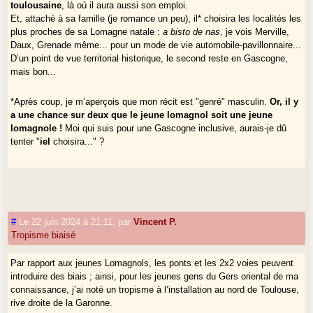
toulousaine
, là où il aura aussi son emploi.
Et, attaché à sa famille (je romance un peu), il* choisira les localités les
plus proches de sa Lomagne natale :
a bisto de nas
, je vois Merville,
Daux, Grenade même... pour un mode de vie automobile-pavillonnaire...
D’un point de vue territorial historique, le second reste en Gascogne,
mais bon...
*Après coup, je m’aperçois que mon récit est "genré" masculin.
Or, il y
a une chance sur deux que le jeune lomagnol soit une jeune
lomagnole !
Moi qui suis pour une Gascogne inclusive, aurais-je dû
tenter "
iel
choisira..." ?
#
Le 22 juin 2024 à 21:11
,
par
Vincent P.
Tropisme biaisé
Par rapport aux jeunes Lomagnols, les ponts et les 2x2 voies peuvent
introduire des biais ; ainsi, pour les jeunes gens du Gers oriental de ma
connaissance, j’ai noté un tropisme à l’installation au nord de Toulouse,
rive droite de la Garonne.