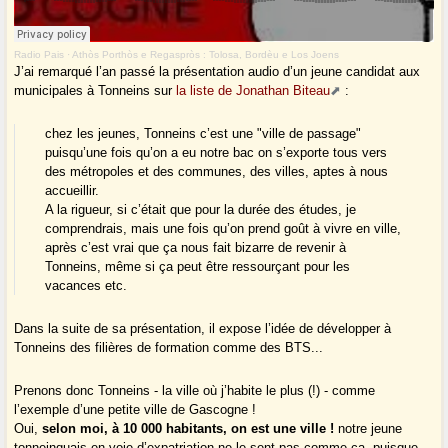
Radio Pais
·
Athòs Porthòs e Regaspròs : Tolosa, Bordèu e Los Joens
J’ai remarqué l’an passé la présentation audio d’un jeune candidat aux
municipales à Tonneins sur
la liste de Jonathan Biteau
:
chez les jeunes, Tonneins c’est une "ville de passage"
puisqu’une fois qu’on a eu notre bac on s’exporte tous vers
des métropoles et des communes, des villes, aptes à nous
accueillir.
A la rigueur, si c’était que pour la durée des études, je
comprendrais, mais une fois qu’on prend goût à vivre en ville,
après c’est vrai que ça nous fait bizarre de revenir à
Tonneins, même si ça peut être ressourçant pour les
vacances etc.
Dans la suite de sa présentation, il expose l’idée de développer à
Tonneins des filières de formation comme des BTS...
Prenons donc Tonneins - la ville où j’habite le plus (!) - comme
l’exemple d’une petite ville de Gascogne !
Oui,
selon moi, à 10 000 habitants, on est une ville !
notre jeune
tonneinquais en voie d’expatriation ne le sent pas comme ça, puisque