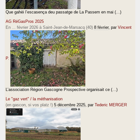
Que gahèi l’escasença deu passatge de La Passem en mai (…)
AG RéGasPros 2025
En ... février 2026 à Saint-Jean-de-Marsacq (40)
8 février
, par
Vincent
P.
L’association Région Gascogne Prospective organisait ce (…)
Le "gaz vert" / la méthanisation
(en gascon, si vos platz !)
5 décembre 2025
, par
Tederic MERGER