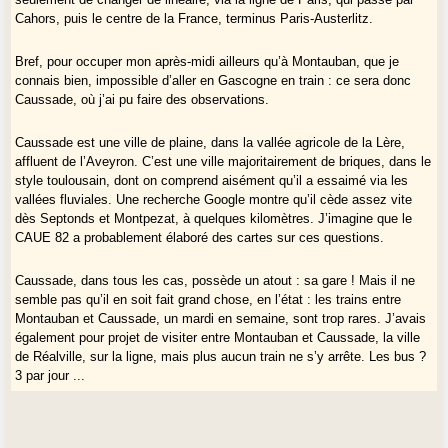
Cahors, puis le centre de la France, terminus Paris-Austerlitz.
Bref, pour occuper mon après-midi ailleurs qu’à Montauban, que je
connais bien, impossible d’aller en Gascogne en train : ce sera donc
Caussade, où j’ai pu faire des observations.
Caussade est une ville de plaine, dans la vallée agricole de la Lère,
affluent de l’Aveyron. C’est une ville majoritairement de briques, dans le
style toulousain, dont on comprend aisément qu’il a essaimé via les
vallées fluviales. Une recherche Google montre qu’il cède assez vite
dès Septonds et Montpezat, à quelques kilomètres. J’imagine que le
CAUE 82 a probablement élaboré des cartes sur ces questions.
Caussade, dans tous les cas, possède un atout : sa gare ! Mais il ne
semble pas qu’il en soit fait grand chose, en l’état : les trains entre
Montauban et Caussade, un mardi en semaine, sont trop rares. J’avais
également pour projet de visiter entre Montauban et Caussade, la ville
de Réalville, sur la ligne, mais plus aucun train ne s’y arrête. Les bus ?
3 par jour ...
Le constat est donc clair sur la seule fréquence horaire entre
Montauban et Caussade : nous sommes bien éloignés de tout projet de