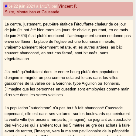
RER, Caussade n’est pas une ville-satellite de Montauban, où les gens
#
Le 22 juin 2024 à 14:17
,
par
Vincent P.
viendraient s’emparer du centre-bourg, tout en travaillant à Montauban
Suite, Montauban et Caussade
via le train.
Le centre, justement, peut-être était-ce l’étouffante chaleur de ce jour
de juin (ils ont été bien rares les jours de chaleur, pourtant, en ce mois
de juin 2024) était plutôt moribond. L’aménagement urbain ne donne pas
envie de flâner : la place de l’église est une fournaise minérale,
vraisemblablement récemment refaite, et les autres artères, au bâti
souvent abandonné, en tout cas fermé, sont bitumés, sans
végétalisation.
J’ai noté qu’habitaient dans le centre-bourg plutôt des populations
d’origine immigrée, un peu comme cela est le cas dans les villes
gasconnes de la vallée de la Garonne, type Aiguillon ou Tonneins.
J’imagine que les personnes en question sont employées comme main
d’œuvre dans les serres voisines.
La population "autochtone" n’a pas tout à fait abandonné Caussade
cependant, elle est dans ses voitures, sur les boulevards qui ceinturent
la vieille ville (les anciens remparts, j’imagine), se joignant au spectacle
des véhicules qui s’arrêtent tous les 5 mètres au gré des achats à faire
avant de rentrer, j’imagine, vers la maison pavillonnaire de la périphérie