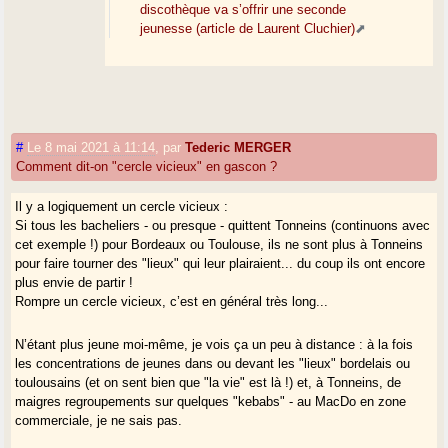
discothèque va s’offrir une seconde
jeunesse (article de Laurent Cluchier)
#
Le 8 mai 2021 à 11:14
,
par
Tederic MERGER
Comment dit-on "cercle vicieux" en gascon ?
Il y a logiquement un cercle vicieux :
Si tous les bacheliers - ou presque - quittent Tonneins (continuons avec
cet exemple !) pour Bordeaux ou Toulouse, ils ne sont plus à Tonneins
pour faire tourner des "lieux" qui leur plairaient... du coup ils ont encore
plus envie de partir !
Rompre un cercle vicieux, c’est en général très long...
N’étant plus jeune moi-même, je vois ça un peu à distance : à la fois
les concentrations de jeunes dans ou devant les "lieux" bordelais ou
toulousains (et on sent bien que "la vie" est là !) et, à Tonneins, de
maigres regroupements sur quelques "kebabs" - au MacDo en zone
commerciale, je ne sais pas.