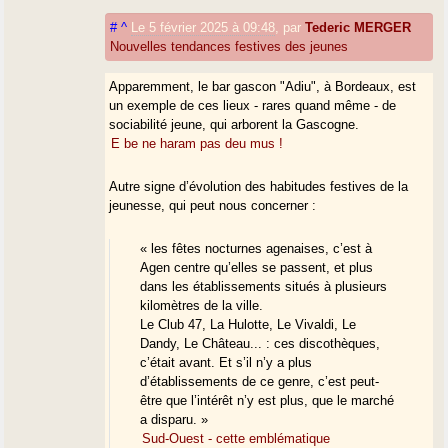
#
^
Le 5 février 2025 à 09:48
,
par
Tederic MERGER
Nouvelles tendances festives des jeunes
Apparemment, le bar gascon "Adiu", à Bordeaux, est
un exemple de ces lieux - rares quand même - de
sociabilité jeune, qui arborent la Gascogne.
E be ne haram pas deu mus !
Autre signe d’évolution des habitudes festives de la
jeunesse, qui peut nous concerner :
« les fêtes nocturnes agenaises, c’est à
Agen centre qu’elles se passent, et plus
dans les établissements situés à plusieurs
kilomètres de la ville.
Le Club 47, La Hulotte, Le Vivaldi, Le
Dandy, Le Château... : ces discothèques,
c’était avant. Et s’il n’y a plus
d’établissements de ce genre, c’est peut-
être que l’intérêt n’y est plus, que le marché
a disparu. »
Sud-Ouest - cette emblématique