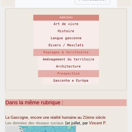
RUBRIQUES
Art de vivre
Histoire
Langue gasconne
Divers / Mesclats
Paysages & territoires
Aménagement du territoire
Architecture
Prospective
Gasconha e Euròpa
Dans la même rubrique :
La Gascogne, encore une réalité humaine au 21ème siècle
Les données des réseaux sociaux
1er juillet
, par
Vincent P.