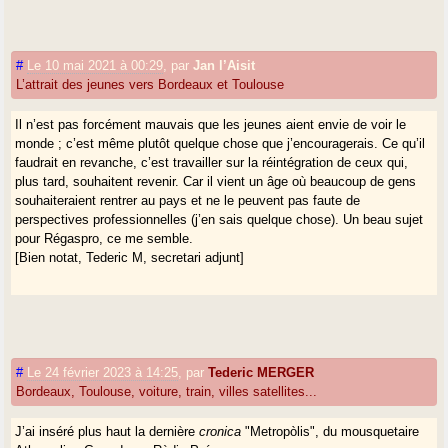
#
Le 10 mai 2021 à 00:29
,
par
Jan l’Aisit
L’attrait des jeunes vers Bordeaux et Toulouse
Il n’est pas forcément mauvais que les jeunes aient envie de voir le
monde ; c’est même plutôt quelque chose que j’encouragerais. Ce qu’il
faudrait en revanche, c’est travailler sur la réintégration de ceux qui,
plus tard, souhaitent revenir. Car il vient un âge où beaucoup de gens
souhaiteraient rentrer au pays et ne le peuvent pas faute de
perspectives professionnelles (j’en sais quelque chose). Un beau sujet
pour Régaspro, ce me semble.
[Bien notat, Tederic M, secretari adjunt]
#
Le 24 février 2023 à 14:25
,
par
Tederic MERGER
Bordeaux, Toulouse, voiture, train, villes satellites...
J’ai inséré plus haut la dernière
cronica
"Metropòlis", du mousquetaire