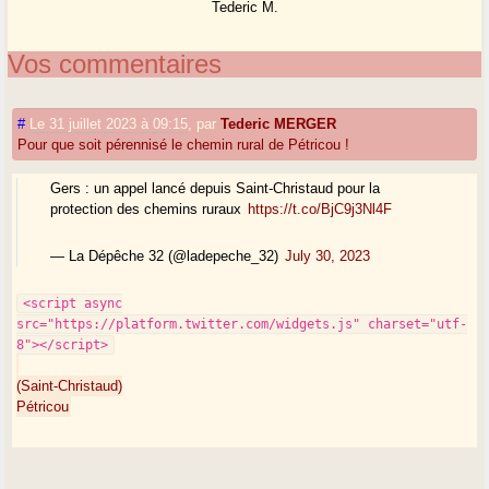
Tederic M.
Vos commentaires
#
Le 31 juillet 2023 à 09:15
,
par
Tederic MERGER
Pour que soit pérennisé le chemin rural de Pétricou !
Gers : un appel lancé depuis Saint-Christaud pour la
protection des chemins ruraux
https://t.co/BjC9j3Nl4F
— La Dépêche 32 (@ladepeche_32)
July 30, 2023
<script async
src="https://platform.twitter.com/widgets.js" charset="utf-
8"></script>
(Saint-Christaud)
Pétricou