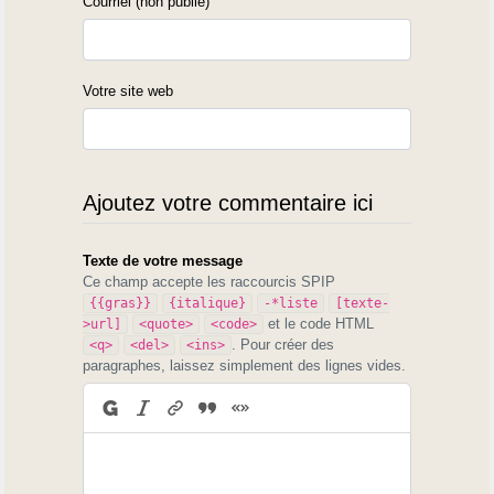
Courriel (non publié)
Votre site web
Ajoutez votre commentaire ici
Texte de votre message
Ce champ accepte les raccourcis SPIP
{{gras}}
{italique}
-*liste
[texte-
et le code HTML
>url]
<quote>
<code>
. Pour créer des
<q>
<del>
<ins>
paragraphes, laissez simplement des lignes vides.