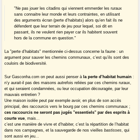
"Ne pas jouer les citadins qui viennent emmerder les ruraux
sans connaitre leur monde et leurs contraintes, en utilisant
des arguments écran (perte d’habitats) alors qu’en fait ils ne
défendent que leur terrain de jeu pour lequel, soi dit en
passant, ils ne veulent rien payer car ils habitent souvent
hors de la commune en question."
La "perte d’habitats" mentionnée ci-dessus concerne la faune : un
argument pour sauver les chemins communaux, c’est qu’ils sont des
couloirs de biodiversité.
Sur Gasconha.com on peut aussi penser à
la perte d’habitat humain
:
n’y aurait-il pas des maisons autrefois reliées par ces chemins ruraux,
et qui seraient condamnées, ou leur occupation découragée, par leur
mauvais entretien ?
Une maison isolée peut par exemple avoir, en plus de son accès
principal, des raccourcis vers le bourg par ces chemins communaux ;
ces raccourcis ne seront pas jugés "essentiels" par des esprits à
courte vue
, mais...
c’est une manière de vivre et d’habiter, c’est la répartition de l’habitat
dans nos campagnes, et la sauvegarde de nos vieilles
bastisses
, qui
sont aussi en jeu...