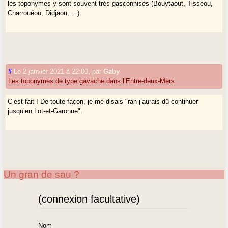
les toponymes y sont souvent très gasconnisés (Bouytaout, Tisseou,
Charrouéou, Didjaou, ...).
#
Le 2 janvier 2021 à 22:00
,
par
Gaby
Les toponymes de type gavache dans l’Entre-deux-Mers
C’est fait ! De toute façon, je me disais "rah j’aurais dû continuer
jusqu’en Lot-et-Garonne".
Un gran de sau ?
(connexion facultative)
Nom