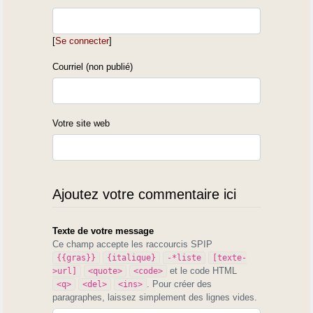
[
Se connecter
]
Courriel (non publié)
Votre site web
Ajoutez votre commentaire ici
Texte de votre message
Ce champ accepte les raccourcis SPIP
{{gras}}
{italique}
-*liste
[texte-
et le code HTML
>url]
<quote>
<code>
. Pour créer des
<q>
<del>
<ins>
paragraphes, laissez simplement des lignes vides.