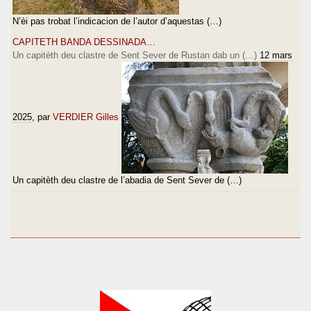
N’èi pas trobat l’indicacion de l’autor d’aquestas (…)
CAPITETH BANDA DESSINADA…
Un capitèth deu clastre de Sent Sever de Rustan dab un (…)
12 mars
2025
, par
VERDIER Gilles
Un capitèth deu clastre de l’abadia de Sent Sever de (…)