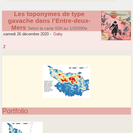
Les toponymes de type
gavache dans l’Entre-deux-
Mers
Selon la carte IGN au 1/25000e
samedi 26 décembre 2020
-
Gaby
2
Portfolio