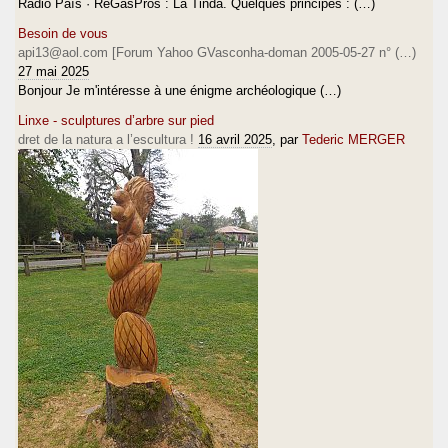
Ràdio País · ReGasPros : La Tinda. Quelques principes : (…)
Besoin de vous
api13@aol.com [Forum Yahoo GVasconha-doman 2005-05-27 n° (…)
27 mai 2025
Bonjour Je m'intéresse à une énigme archéologique (…)
Linxe - sculptures d’arbre sur pied
dret de la natura a l’escultura !
16 avril 2025
, par
Tederic MERGER