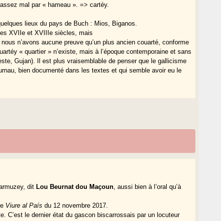
 assez mal par « hameau ». => cartéy.
quelques lieux du pays de Buch : Mios, Biganos.
 les XVIIe et XVIIIe siècles, mais
r nous n’avons aucune preuve qu’un plus ancien couarté, conforme
ouartéy « quartier » n’existe, mais à l’époque contemporaine et sans
ste, Gujan). Il est plus vraisemblable de penser que le gallicisme
urnau, bien documenté dans les textes et qui semble avoir eu le
Darmuzey, dit
Lou Beurnat dou Maçoun
, aussi bien à l’oral qu’à
de
Viure al País
du 12 novembre 2017.
aite. C’est le dernier état du gascon biscarrossais par un locuteur