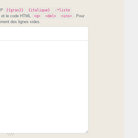
PIP
{{gras}}
{italique}
-*liste
et le code HTML
. Pour
<q>
<del>
<ins>
ement des lignes vides.