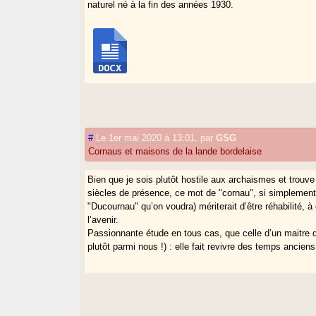
naturel né à la fin des années 1930.
#
Le 1er mai 2020 à 13:01
,
par
GSG
Cornaus et maisons de la lande bordelaise
Bien que je sois plutôt hostile aux archaismes et trouve
siècles de présence, ce mot de "cornau", si simplemen
"Ducournau" qu’on voudra) mériterait d’être réhabilité, à
l’avenir.
Passionnante étude en tous cas, que celle d’un maitre d
plutôt parmi nous !) : elle fait revivre des temps ancien