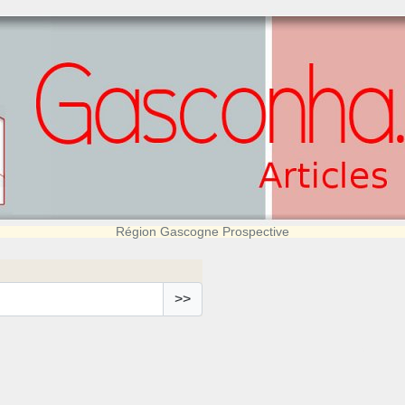
Région Gascogne Prospective
>>