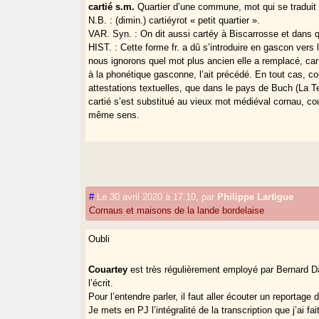
cartié s.m.
Quartier d’une commune, mot qui se traduit
N.B. : (dimin.) cartiéyrot « petit quartier ».
VAR. Syn. : On dit aussi cartéy à Biscarrosse et dans 
HIST. : Cette forme fr. a dû s’introduire en gascon vers
nous ignorons quel mot plus ancien elle a remplacé, ca
à la phonétique gasconne, l’ait précédé. En tout cas, c
attestations textuelles, que dans le pays de Buch (La Te
cartié s’est substitué au vieux mot médiéval cornau, co
même sens.
#
Le 30 avril 2020 à 17:10
,
par
Philippe Lartigue
Cornaus et maisons de la lande bordelaise
Oubli
Couartey
est très régulièrement employé par Bernard 
l’écrit.
Pour l’entendre parler, il faut aller écouter un reportage 
Je mets en PJ l’intégralité de la transcription que j’ai f