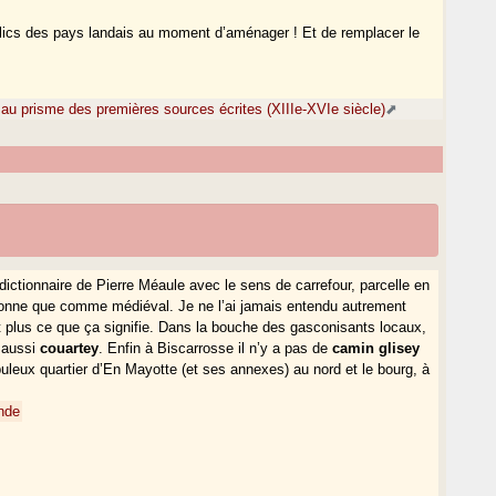
ublics des pays landais au moment d’aménager ! Et de remplacer le
au prisme des premières sources écrites (XIIIe-XVIe siècle)
dictionnaire de Pierre Méaule avec le sens de carrefour, parcelle en
le donne que comme médiéval. Je ne l’ai jamais entendu autrement
 plus ce que ça signifie. Dans la bouche des gasconisants locaux,
 aussi
couartey
. Enfin à Biscarrosse il n’y a pas de
camin glisey
populeux quartier d’En Mayotte (et ses annexes) au nord et le bourg, à
ande