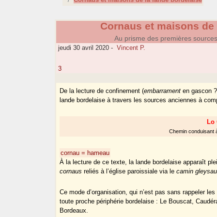
Cornaus et maisons de 
Au prisme des premières sources é
jeudi 30 avril 2020
-
Vincent P.
3
De la lecture de confinement (
embarrament
en gascon ?) 
lande bordelaise à travers les sources anciennes à com
Lo 
Chemin conduisant à 
cornau = hameau
À la lecture de ce texte, la lande bordelaise apparaît 
cornaus
reliés à l’église paroissiale via le
camin gleysa
Ce mode d’organisation, qui n’est pas sans rappeler les 
toute proche périphérie bordelaise : Le Bouscat, Caudér
Bordeaux.