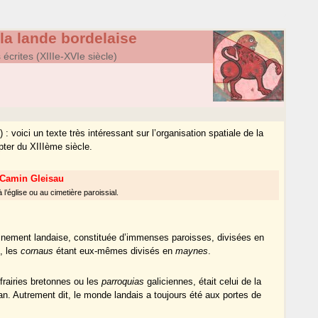
la lande bordelaise
crites (XIIIe-XVIe siècle)
: voici un texte très intéressant sur l’organisation spatiale de la
pter du XIIIème siècle.
Camin Gleisau
l’église ou au cimetière paroissial.
pleinement landaise, constituée d’immenses paroisses, divisées en
u
, les
cornaus
étant eux-mêmes divisés en
maynes
.
frairies bretonnes ou les
parroquias
galiciennes, était celui de la
an. Autrement dit, le monde landais a toujours été aux portes de