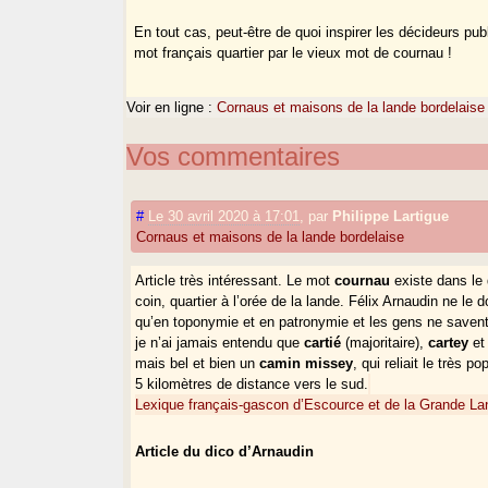
En tout cas, peut-être de quoi inspirer les décideurs p
mot français quartier par le vieux mot de cournau !
Voir en ligne :
Cornaus et maisons de la lande bordelaise 
Vos commentaires
#
Le 30 avril 2020 à 17:01
,
par
Philippe Lartigue
Cornaus et maisons de la lande bordelaise
Article très intéressant. Le mot
cournau
existe dans le 
coin, quartier à l’orée de la lande. Félix Arnaudin ne 
qu’en toponymie et en patronymie et les gens ne savent
je n’ai jamais entendu que
cartié
(majoritaire),
cartey
et
mais bel et bien un
camin missey
, qui reliait le très 
5 kilomètres de distance vers le sud.
Lexique français-gascon d’Escource et de la Grande L
Article du dico d’Arnaudin