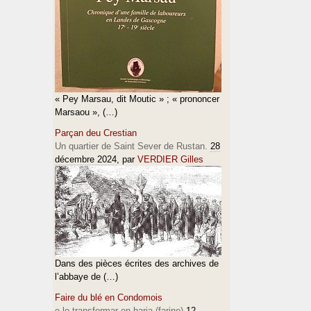
« Pey Marsau, dit Moutic » ; « prononcer
Marsaou », (…)
Parçan deu Crestian
Un quartier de Saint Sever de Rustan.
28
décembre 2024
, par
VERDIER Gilles
Dans des pièces écrites des archives de
l’abbaye de (…)
Faire du blé en Condomois
e lo transformar en haria (farine)
12