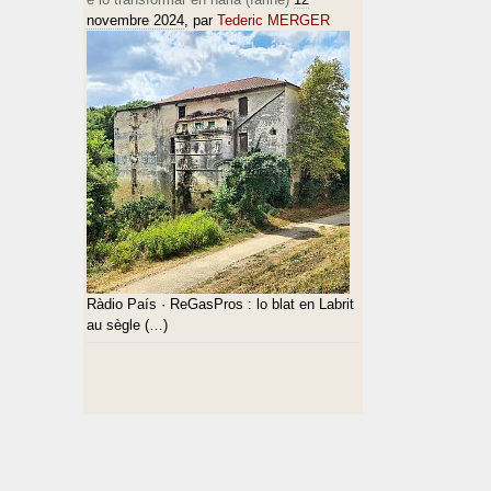
novembre 2024
, par
Tederic MERGER
Ràdio País · ReGasPros : lo blat en Labrit
au sègle (…)