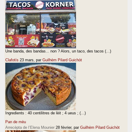
Une banda, des bandas... non ? Alors, un taco, des tacos (…)
Clafotís
23 mars
, par
Guilhèm Pilard Guichòt
Ingredients : 40 centilitres de lèit ; 4 ueus ; (…)
Pan de mèu
Arrecèpta de l’Elena Mounier
28 février
, par
Guilhèm Pilard Guichòt