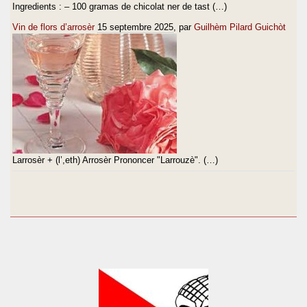
Ingredients : – 100 gramas de chicolat ner de tast (…)
Vin de flors d’arrosèr
15 septembre 2025
, par
Guilhèm Pilard Guichòt
Larrosèr + (l’,eth) Arrosèr Prononcer "Larrouzè". (…)