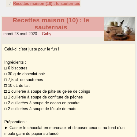
Recettes maison (10) : le sauternais
Recettes maison (10) : le
sauternais
mardi 28 avril 2020
-
Gaby
Celui-ci c’est juste pour le fun !
Ingrédients :
□ 6 biscottes
□ 30 g de chocolat noir
□ 7,5 cL de sauternes
□ 10 cL de lait
□ 1 cuillerée à soupe de pâte ou gelée de coings
□ 1 cuillerée à soupe de confiture de pêches
□ 2 cuillerées à soupe de cacao en poudre
□ 2 cuillerées à soupe de fécule de maïs
Préparation :
► Casser le chocolat en morceaux et disposer ceux-ci au fond d’un
moule garni de papier sulfurisé.