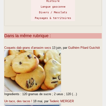
Histoire
Langue gasconne
Divers / Mesclats
Paysages & territoires
Dans la même rubrique :
Coquets dab grans d’arrasim secs
13 juin
, par
Guilhèm Pilard Guichòt
Ingredients : 120 gramas de sucre ; 2 ueus ; 120 (…)
Un taco, des tacos !
18 mai
, par
Tederic MERGER