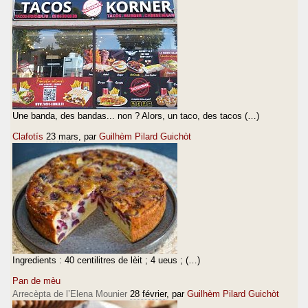
Une banda, des bandas... non ? Alors, un taco, des tacos (…)
Clafotís
23 mars
, par
Guilhèm Pilard Guichòt
Ingredients : 40 centilitres de lèit ; 4 ueus ; (…)
Pan de mèu
Arrecèpta de l’Elena Mounier
28 février
, par
Guilhèm Pilard Guichòt