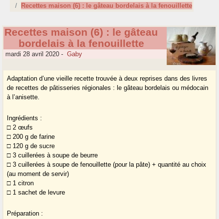
Recettes maison (6) : le gâteau bordelais à la fenouillette
Recettes maison (6) : le gâteau
bordelais à la fenouillette
mardi 28 avril 2020
-
Gaby
Adaptation d’une vieille recette trouvée à deux reprises dans des livres
de recettes de pâtisseries régionales : le gâteau bordelais ou médocain
à l’anisette.
Ingrédients :
□ 2 œufs
□ 200 g de farine
□ 120 g de sucre
□ 3 cuillerées à soupe de beurre
□ 3 cuillerées à soupe de fenouillette (pour la pâte) + quantité au choix
(au moment de servir)
□ 1 citron
□ 1 sachet de levure
Préparation :