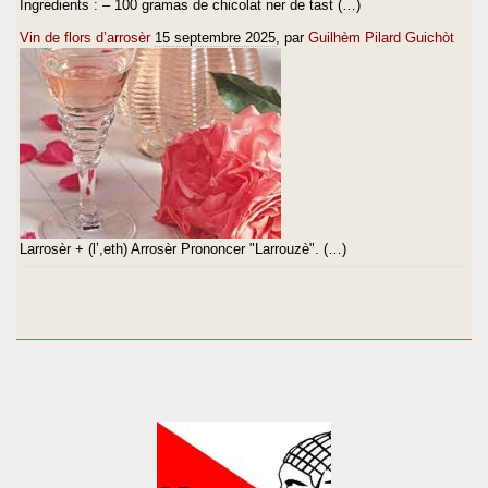
Ingredients : – 100 gramas de chicolat ner de tast (…)
Vin de flors d’arrosèr
15 septembre 2025
, par
Guilhèm Pilard Guichòt
Larrosèr + (l’,eth) Arrosèr Prononcer "Larrouzè". (…)