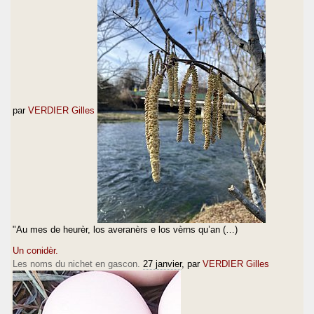
par
VERDIER Gilles
"Au mes de heurèr, los averanèrs e los vèrns qu’an (…)
Un conidèr.
Les noms du nichet en gascon.
27 janvier
, par
VERDIER Gilles