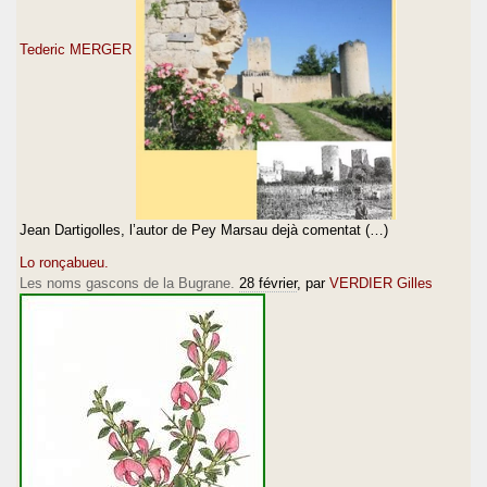
Tederic MERGER
Jean Dartigolles, l’autor de Pey Marsau dejà comentat (…)
Lo ronçabueu.
Les noms gascons de la Bugrane.
28 février
, par
VERDIER Gilles