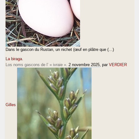
Dans le gascon du Rustan, un nichet (œuf en plâtre que (…)
La biraga.
Los noms gascons de l’ « ivraie ».
2 novembre 2025
, par
VERDIER
Gilles