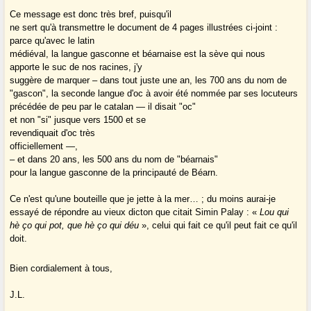
Ce message est donc très bref, puisqu'il
ne sert qu'à transmettre le document de 4 pages illustrées ci-joint :
parce qu'avec le latin
médiéval, la langue gasconne et béarnaise est la sève qui nous
apporte le suc de nos racines, j'y
suggère de marquer – dans tout juste une an, les 700 ans du nom de
"gascon", la seconde langue d'oc à avoir été nommée par ses locuteurs
précédée de peu par le catalan — il disait "oc"
et non "si" jusque vers 1500 et se
revendiquait d'oc très
officiellement —,
– et dans 20 ans, les 500 ans du nom de "béarnais"
pour la langue gasconne de la principauté de Béarn.
Ce n'est qu'une bouteille que je jette à la mer… ; du moins aurai-je
essayé de répondre au vieux dicton que citait Simin Palay : «
Lou qui
hè ço qui pot, que hè ço qui déu
», celui qui fait ce qu'il peut fait ce qu'il
doit.
Bien cordialement à tous,
J.L.