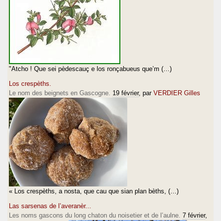
"Atcho ! Que sei pèdescauç e los ronçabueus que’m (…)
Los crespèths.
Le nom des beignets en Gascogne.
19 février
, par
VERDIER Gilles
« Los crespèths, a nosta, que cau que sian plan bèths, (…)
Las sarsenas de l’averanèr...
Les noms gascons du long chaton du noisetier et de l’aulne.
7 février
,