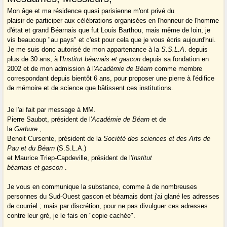
Mon âge et ma résidence quasi parisienne m'ont privé du
plaisir de participer aux célébrations organisées en l'honneur de l'homme
d'état et grand Béarnais que fut Louis Barthou, mais même de loin, je
vis beaucoup "au pays" et c'est pour cela que je vous écris aujourd'hui.
Je me suis donc autorisé de mon appartenance à la
S.S.
L.A
. depuis
plus de 30 ans, à l'
Institut béarnais et gascon
depuis sa fondation en
2002 et de mon admission à l'
Académie de Béarn
comme membre
correspondant depuis bientôt 6 ans, pour proposer une pierre à l'édifice
de mémoire et de science que bâtissent ces institutions.
Je l'ai fait par message à MM.
Pierre Saubot, président de l'
Académie de Béarn
et de
la
Garbure
,
Benoit Cursente, président de la
Société des sciences et des Arts de
Pau et du Béarn
(S.S.L.A.)
et Maurice Triep-Capdeville, président de l'
Institut
béarnais et gascon
.
Je vous en communique la substance, comme à de nombreuses
personnes du Sud-Ouest gascon et béarnais dont j'ai glané les adresses
de courriel ; mais par discrétion, pour ne pas divulguer ces adresses
contre leur gré, je le fais en "copie cachée".