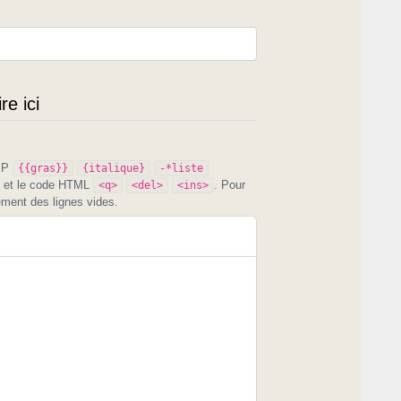
e ici
PIP
{{gras}}
{italique}
-*liste
et le code HTML
. Pour
<q>
<del>
<ins>
ement des lignes vides.