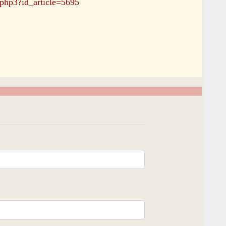
e.php3?id_article=5695