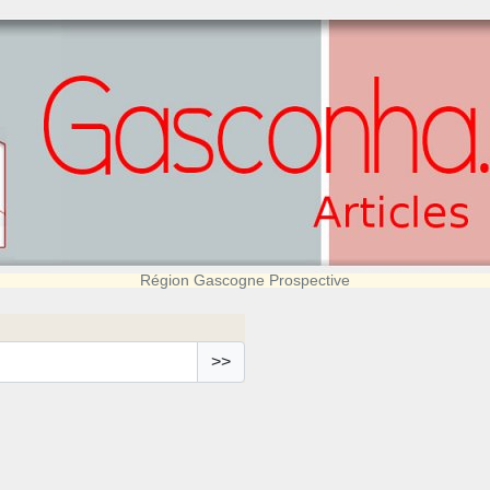
Région Gascogne Prospective
>>