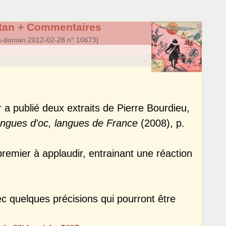
citan + Commentaires
a-doman 2012-02-28 n° 10673]
r a publié deux extraits de Pierre Bourdieu,
ngues d'oc, langues de France
(2008), p.
emier à applaudir, entrainant une réaction
c quelques précisions qui pourront être