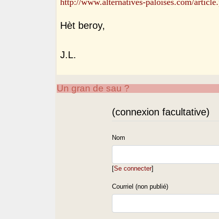
http://www.alternatives-paloises.com/articl
Hèt beroy,
J.L.
Un gran de sau ?
(connexion facultative)
Nom
[
Se connecter
]
Courriel (non publié)