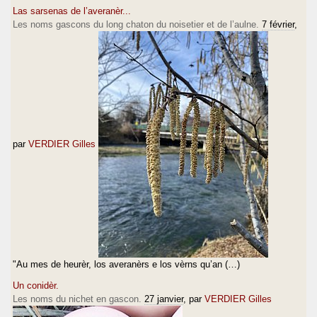
Las sarsenas de l’averanèr...
Les noms gascons du long chaton du noisetier et de l’aulne.
7 février
,
par
VERDIER Gilles
"Au mes de heurèr, los averanèrs e los vèrns qu’an (…)
Un conidèr.
Les noms du nichet en gascon.
27 janvier
, par
VERDIER Gilles