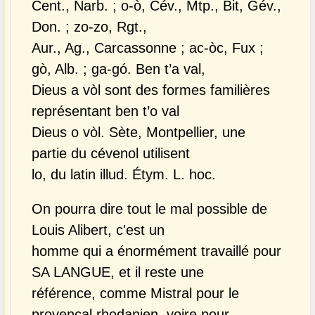
Cent., Narb. ; o-ò, Cév., Mtp., Bit, Gév.,
Don. ; zo-zo, Rgt.,
Aur., Ag., Carcassonne ; ac-òc, Fux ;
gò, Alb. ; ga-gó. Ben t’a val,
Dieus a vòl sont des formes familières
représentant ben t’o val
Dieus o vòl. Sète, Montpellier, une
partie du cévenol utilisent
lo, du latin illud. Étym. L. hoc.
On pourra dire tout le mal possible de
Louis Alibert, c'est un
homme qui a énormément travaillé pour
SA LANGUE, et il reste une
référence, comme Mistral pour le
provençal rhodanien, voire pour