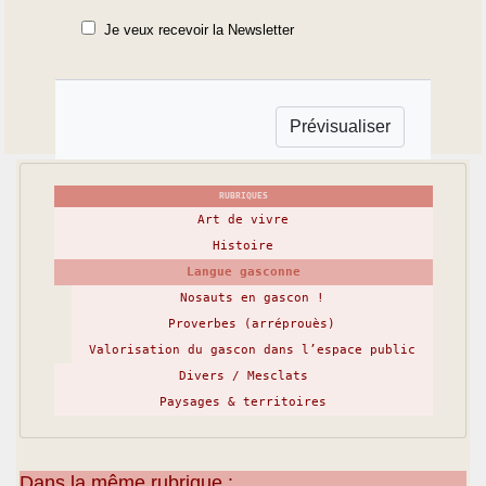
Je veux recevoir la Newsletter
RUBRIQUES
Art de vivre
Histoire
Langue gasconne
Nosauts en gascon !
Proverbes (arréprouès)
Valorisation du gascon dans l’espace public
Divers / Mesclats
Paysages & territoires
Dans la même rubrique :