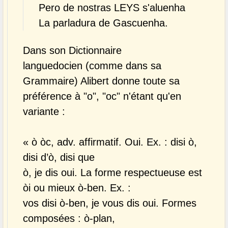
Pero de nostras LEYS s'aluenha
La parladura de Gascuenha.
Dans son Dictionnaire
languedocien (comme dans sa
Grammaire) Alibert donne toute sa
préférence à "o", "oc" n'étant qu'en
variante :
« ò òc, adv. affirmatif. Oui. Ex. : disi ò,
disi d’ò, disi que
ò, je dis oui. La forme respectueuse est
òi ou mieux ò-ben. Ex. :
vos disi ò-ben, je vous dis oui. Formes
composées : ò-plan,