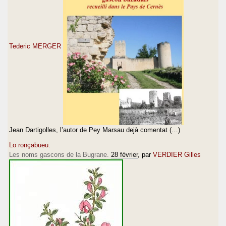
Tederic MERGER
Jean Dartigolles, l’autor de Pey Marsau dejà comentat (…)
Lo ronçabueu.
Les noms gascons de la Bugrane.
28 février
, par
VERDIER Gilles