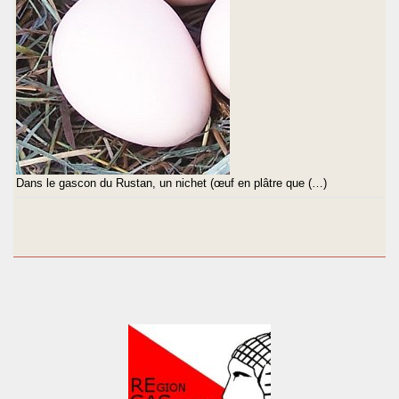
Dans le gascon du Rustan, un nichet (œuf en plâtre que (…)