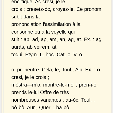
enclitique. Ac cresi, je le
crois ; cresetz-òc, croyez-le. Ce pronom
subit dans la
prononciation l’assimilation à la
consonne ou à la voyelle qui
suit : ab, ad, ap, am, an, ag, at. Ex. : ag
auràs, ab veirem, at
tòqui. Étym. L. hoc. Cat. o. V. o.
o, pr. neutre. Cela, le, Toul., Alb. Ex. : o
cresi, je le crois ;
mòstra—m’o, montre-le-moi ; pren-i-o,
prends le-lui Offre de très
nombreuses variantes : au-òc, Toul. ;
bò-bò, Aur., Quer. ; ba-bò,