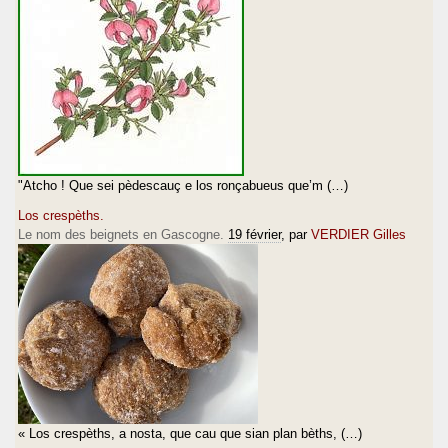
"Atcho ! Que sei pèdescauç e los ronçabueus que’m (…)
Los crespèths.
Le nom des beignets en Gascogne.
19 février
, par
VERDIER Gilles
« Los crespèths, a nosta, que cau que sian plan bèths, (…)