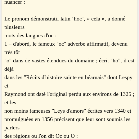
nuancer :
Le pronom démonstratif latin ‘hoc’, « cela », a donné
plusieurs
mots des langues d'oc :
1 – d'abord, le fameux "oc" adverbe affirmatif, devenu
très tôt
"o" dans de vastes étendues du domaine ; écrit "ho", il est
déjà
dans les "Récits d'histoire sainte en béarnais" dont Lespy
et
Raymond ont daté l'original perdu aux environs de 1325 ;
et les
non moins fameuses "Leys d'amors" écrites vers 1340 et
promulguées en 1356 précisent que leur sont soumis les
parlers
des régions ou l'on dit Oc ou O :