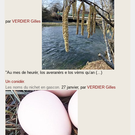
par
VERDIER Gilles
"Au mes de heurèr, los averanèrs e los vèrns qu’an (…)
Un conidèr.
Les noms du nichet en gascon.
27 janvier
, par
VERDIER Gilles