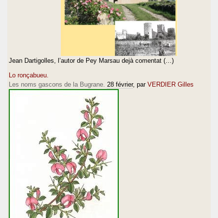
Jean Dartigolles, l’autor de Pey Marsau dejà comentat (…)
Lo ronçabueu.
Les noms gascons de la Bugrane.
28 février
, par
VERDIER Gilles