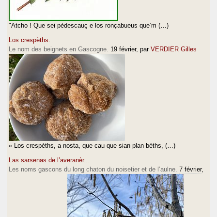
"Atcho ! Que sei pèdescauç e los ronçabueus que’m (…)
Los crespèths.
Le nom des beignets en Gascogne.
19 février
, par
VERDIER Gilles
« Los crespèths, a nosta, que cau que sian plan bèths, (…)
Las sarsenas de l’averanèr...
Les noms gascons du long chaton du noisetier et de l’aulne.
7 février
,