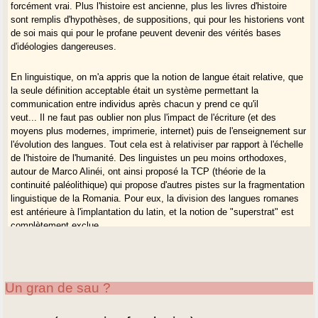
forcément vrai. Plus l'histoire est ancienne, plus les livres d'histoire
sont remplis d'hypothèses, de suppositions, qui pour les historiens vont
de soi mais qui pour le profane peuvent devenir des vérités bases
d'idéologies dangereuses.
En linguistique, on m'a appris que la notion de langue était relative, que
la seule définition acceptable était un système permettant la
communication entre individus après chacun y prend ce qu'il
veut... Il ne faut pas oublier non plus l'impact de l'écriture (et des
moyens plus modernes, imprimerie, internet) puis de l'enseignement sur
l'évolution des langues. Tout cela est à relativiser par rapport à l'échelle
de l'histoire de l'humanité. Des linguistes un peu moins orthodoxes,
autour de Marco Alinéi, ont ainsi proposé la TCP (théorie de la
continuité paléolithique) qui propose d'autres pistes sur la fragmentation
linguistique de la Romania. Pour eux, la division des langues romanes
est antérieure à l'implantation du latin, et la notion de "superstrat" est
complètement exclue...
Il faut toujours se méfier des conclusions définitives et partielles /
partiales.
Un gran de sau ?
Un autre exemple : la fameuse "Aquitaine" bornée par la Garonne, les
Pyrénées et l'Océan. César en parle en 55. D'où tient-il ses informations