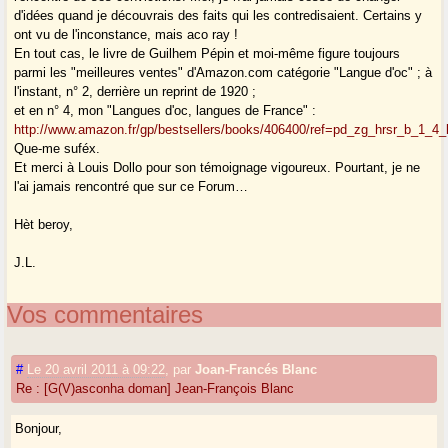
d'idées quand je découvrais des faits qui les contredisaient. Certains y
ont vu de l'inconstance, mais aco ray !
En tout cas, le livre de Guilhem Pépin et moi-même figure toujours
parmi les "meilleures ventes" d'Amazon.com catégorie "Langue d'oc" ; à
l'instant, n° 2, derrière un reprint de 1920 ;
et en n° 4, mon "Langues d'oc, langues de France" :
http://www.amazon.fr/gp/bestsellers/books/406400/ref=pd_zg_hrsr_b_1_4_
Que-me suféx.
Et merci à Louis Dollo pour son témoignage vigoureux. Pourtant, je ne
l'ai jamais rencontré que sur ce Forum…
Hèt beroy,
J.L.
Vos commentaires
#
Le 20 avril 2011 à 09:22
,
par
Joan-Francés Blanc
Re : [G(V)asconha doman] Jean-François Blanc
Bonjour,