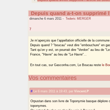
Depuis quand a-t-on supprimé l
dimanche 6 mars 2011
-
Tederic MERGER
7
Je m’aperçois que l’appellation officielle de la commune
Depuis quand ? "boucau" veut dire "embouchure" en gascon
Tant qu’on y est, on pourrait dire "Verdon" au lieu de "L
France, "Havre" au lieu de "Le Havre"...
En tout cas, sur Gasconha.com, Le Boucau reste
le Bo
Vos commentaires
#
Le 6 mars 2011 à 19:43
,
par
Vincent.P
Orpustan dans son livre de Toponymie basque déplore c
toponymes.