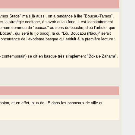
arnos Stade" mais là aussi, on a tendance à lire "Boucau-Tarnos".
 la stratégie occitane, à savoir qu’au fond, il est identitairement
le nom commun de "boucau" au sens de bouche, d’où l’article, que
Bocau", qui sera lu [lo boco], là où "Lou Boucaou (Naou)" serait
concurrence de l’exotisme basque qui séduit à la première lecture :
e contemporain) se dit en basque très simplement "Bokale Zaharra".
ussion, et en effet, plus de LE dans les panneaux de ville ou