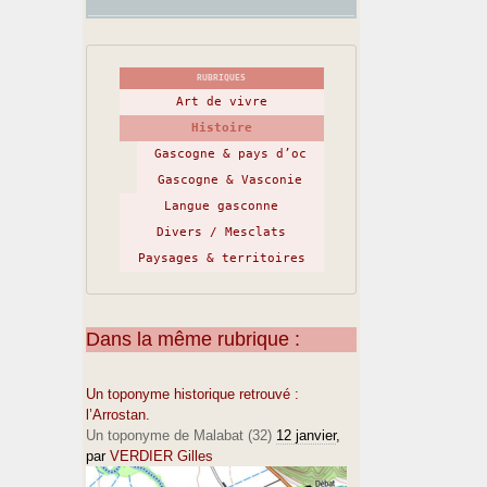
RUBRIQUES
Art de vivre
Histoire
Gascogne & pays d’oc
Gascogne & Vasconie
Langue gasconne
Divers / Mesclats
Paysages & territoires
Dans la même rubrique :
Un toponyme historique retrouvé :
l’Arrostan.
Un toponyme de Malabat (32)
12 janvier
,
par
VERDIER Gilles