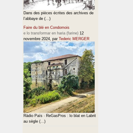
Dans des pièces écrites des archives de
l’abbaye de (…)
Faire du blé en Condomois
e lo transformar en haria (farine)
12
novembre 2024
, par
Tederic MERGER
Ràdio País · ReGasPros : lo blat en Labrit
au sègle (…)