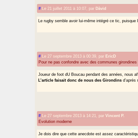
#
Le 21 juillet 2011 à 10:07
,
par
Dàvid
Le rugby semble avoir lui-même intégré ce tic, puisque 
#
Le 27 septembre 2013 à 00:39
,
par
EricD
Pour ne pas confondre avec des communes girondines
Joueur de foot dU Boucau pendant des années, nous affr
L’article faisait donc de nous des Girondins
d’après 
#
Le 27 septembre 2013 à 14:21
,
par
Vincent P.
Evolution moderne
Je dois dire que cette anecdote est assez caractéristiqu