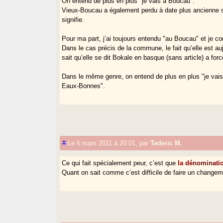
On entend de plus en plus "je vais à Boucau".
Vieux-Boucau a également perdu à date plus ancienne so
signifie.
Pour ma part, j’ai toujours entendu "au Boucau" et je co
Dans le cas précis de la commune, le fait qu’elle est a
sait qu’elle se dit Bokale en basque (sans article) a forc
Dans le même genre, on entend de plus en plus "je vais 
Eaux-Bonnes".
#
Le 6 mars 2011 à 20:01
,
par
Tederic M.
Ce qui fait spécialement peur, c’est que
la dénominatio
Quant on sait comme c’est difficile de faire un changeme