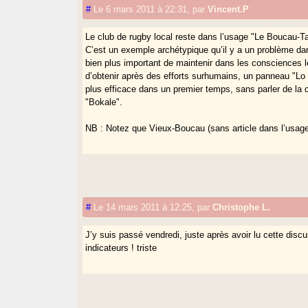
#
Le 6 mars 2011 à 22:31
,
par
Vincent.P
Le club de rugby local reste dans l’usage "Le Boucau-T
C’est un exemple archétypique qu’il y a un problème dans
bien plus important de maintenir dans les consciences 
d’obtenir après des efforts surhumains, un panneau "Lo 
plus efficace dans un premier temps, sans parler de la 
"Bokale".
NB : Notez que Vieux-Boucau (sans article dans l’usag
#
Le 14 mars 2011 à 12:25
,
par
Christophe L.
J’y suis passé vendredi, juste après avoir lu cette disc
indicateurs ! triste