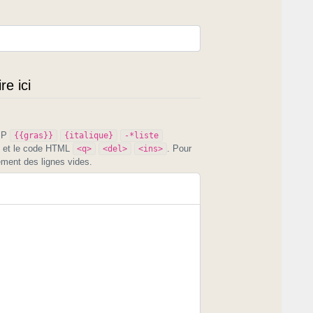
e ici
PIP
{{gras}}
{italique}
-*liste
et le code HTML
. Pour
<q>
<del>
<ins>
ement des lignes vides.