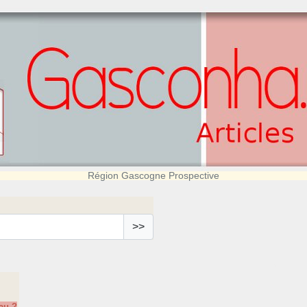
Région Gascogne Prospective
>>
au ?