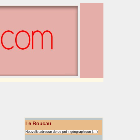
Le Boucau
Nouvelle adresse de ce point géographique (…)