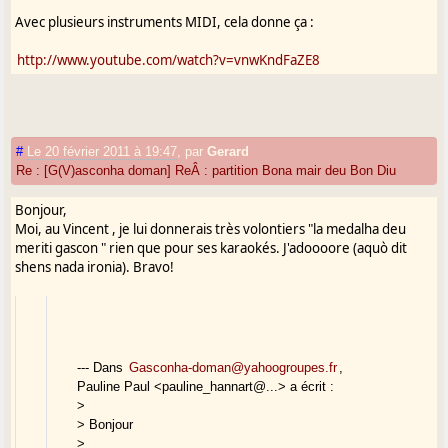
Avec plusieurs instruments MIDI, cela donne ça :
http://www.youtube.com/watch?v=vnwKndFaZE8
#
Le 20 février 2011 à 19:47
,
par
Gerard
Re : [G(V)asconha doman] ReÂ : partition Bona mair deu Bon Diu
Bonjour,
Moi, au Vincent , je lui donnerais très volontiers "la medalha deu
meriti gascon " rien que pour ses karaokés. J'adoooore (aquò dit
shens nada ironia). Bravo!
--- Dans
Gasconha-doman@yahoogroupes.fr
,
Pauline Paul <pauline_hannart@...> a écrit :
>
> Bonjour
>