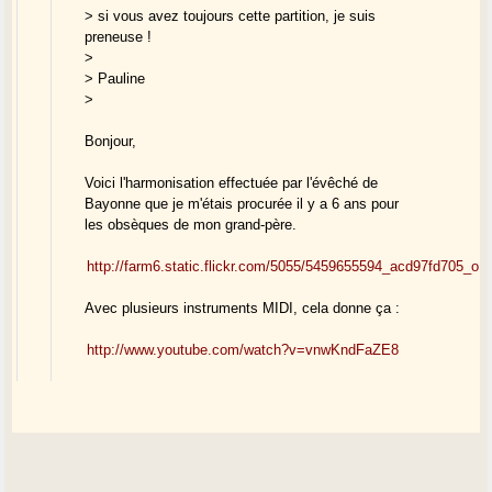
> si vous avez toujours cette partition, je suis
preneuse !
>
> Pauline
>
Bonjour,
Voici l'harmonisation effectuée par l'évêché de
Bayonne que je m'étais procurée il y a 6 ans pour
les obsèques de mon grand-père.
http://farm6.static.flickr.com/5055/5459655594_acd97fd705_o.j
Avec plusieurs instruments MIDI, cela donne ça :
http://www.youtube.com/watch?v=vnwKndFaZE8