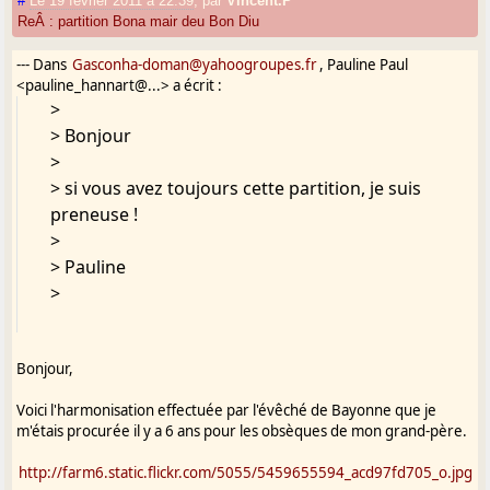
#
Le 19 février 2011 à 22:39
,
par
Vincent.P
ReÂ : partition Bona mair deu Bon Diu
--- Dans
Gasconha-doman@yahoogroupes.fr
, Pauline Paul
<pauline_hannart@...> a écrit :
>
> Bonjour
>
> si vous avez toujours cette partition, je suis
preneuse !
>
> Pauline
>
Bonjour,
Voici l'harmonisation effectuée par l'évêché de Bayonne que je
m'étais procurée il y a 6 ans pour les obsèques de mon grand-père.
http://farm6.static.flickr.com/5055/5459655594_acd97fd705_o.jpg