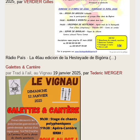
2025
, par
VERDIER Gilles
Ràdio País · La 46au edicion de la Hesteyade de Bigòrra (…)
Galettes & Cantère
par Trad à l’ail, au Vignau
19 janvier 2025
, par
Tederic MERGER