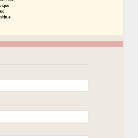
rique ;
aud
irituel