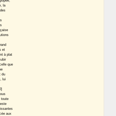
épopée,
, la
 des
es
us
nçaise
utions
grand
s et
t à plat
subir
celle que
ue
t du
 lui
0]
nous
 toute
feste
issantes
rcée aux