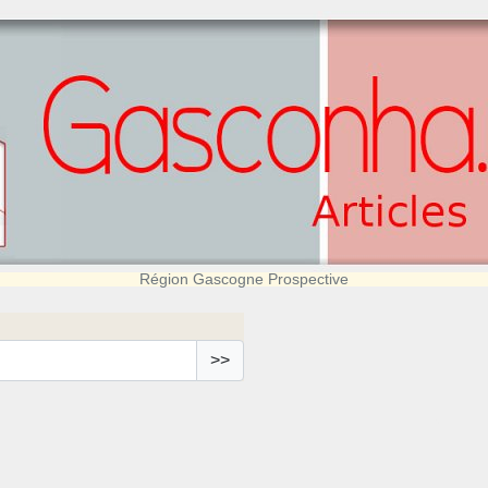
Région Gascogne Prospective
>>