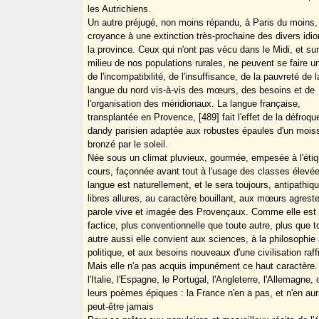
les Autrichiens.
Un autre préjugé, non moins répandu, à Paris du moins, 
croyance à une extinction très-prochaine des divers idi
la province. Ceux qui n'ont pas vécu dans le Midi, et su
milieu de nos populations rurales, ne peuvent se faire u
de l'incompatibilité, de l'insuffisance, de la pauvreté de l
langue du nord vis-à-vis des mœurs, des besoins et de
l'organisation des méridionaux. La langue française,
transplantée en Provence, [489] fait l'effet de la défroqu
dandy parisien adaptée aux robustes épaules d'un mois
bronzé par le soleil.
Née sous un climat pluvieux, gourmée, empesée à l'étiq
cours, façonnée avant tout à l'usage des classes élevée
langue est naturellement, et le sera toujours, antipathiq
libres allures, au caractère bouillant, aux mœurs agreste
parole vive et imagée des Provençaux. Comme elle est 
factice, plus conventionnelle que toute autre, plus que t
autre aussi elle convient aux sciences, à la philosophie 
politique, et aux besoins nouveaux d'une civilisation raff
Mais elle n'a pas acquis impunément ce haut caractère.
l'Italie, l'Espagne, le Portugal, l'Angleterre, l'Allemagne, 
leurs poèmes épiques : la France n'en a pas, et n'en au
peut-être jamais