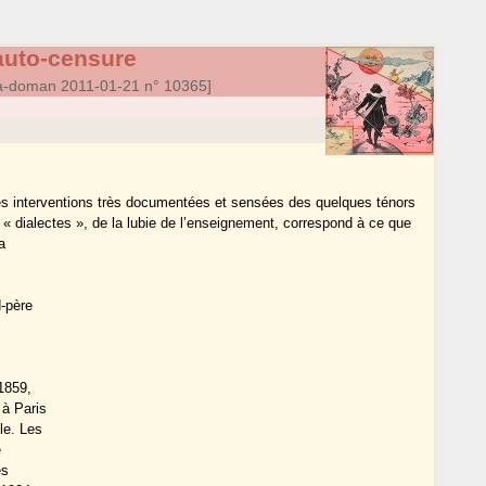
auto-censure
a-doman 2011-01-21 n° 10365]
les interventions très documentées et sensées des quelques ténors
des « dialectes », de la lubie de l’enseignement, correspond à ce que
a
d-père
 1859,
 à Paris
le. Les
e
es