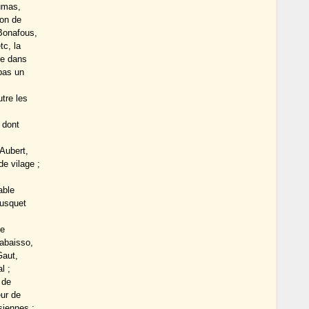
umas,
ton de
 Bonafous,
tc, la
re dans
 pas un
tre les
 dont
Aubert,
e vilage ;
able
ousquet
le
iabaisso,
Gaut,
l ;
 de
eur de
siennes ;