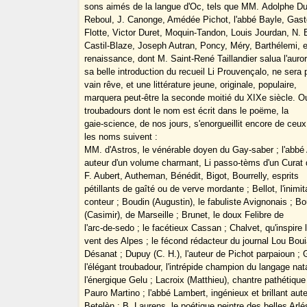
sons aimés de la langue d'Oc, tels que MM. Adolphe D
Reboul, J. Canonge, Amédée Pichot, l'abbé Bayle, Gas
Flotte, Victor Duret, Moquin-Tandon, Louis Jourdan, N.
Castil-Blaze, Joseph Autran, Poncy, Méry, Barthélemi, e
renaissance, dont M. Saint-René Taillandier salua l'auro
sa belle introduction du recueil Li Prouvençalo, ne sera
vain rêve, et une littérature jeune, originale, populaire,
marquera peut-être la seconde moitié du XIXe siècle. Ou
troubadours dont le nom est écrit dans le poëme, la
gaie-science, de nos jours, s'enorgueillit encore de ceux
les noms suivent :
MM. d'Astros, le vénérable doyen du Gay-saber ; l'abbé 
auteur d'un volume charmant, Li passo-tèms d'un Curat d
F. Aubert, Autheman, Bénédit, Bigot, Bourrelly, esprits
pétillants de gaîté ou de verve mordante ; Bellot, l'inimit
conteur ; Boudin (Augustin), le fabuliste Avignonais ; B
(Casimir), de Marseille ; Brunet, le doux Felibre de
l'arc-de-sedo ; le facétieux Cassan ; Chalvet, qu'inspire 
vent des Alpes ; le fécond rédacteur du journal Lou Bou
Désanat ; Dupuy (C. H.), l'auteur de Pichot parpaioun ; 
l'élégant troubadour, l'intrépide champion du langage nata
l'énergique Gelu ; Lacroix (Matthieu), chantre pathétique
Pauro Martino ; l'abbé Lambert, ingénieux et brillant aut
Betelèn ; B. Laurens, le poétique peintre des belles Arlé