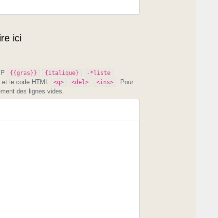
e ici
PIP
{{gras}}
{italique}
-*liste
et le code HTML
. Pour
<q>
<del>
<ins>
ement des lignes vides.