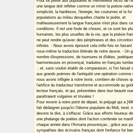
Pour se prêter aux populaires et merveilleux récits de l'
une langue doit refléter comme un miroir la poésie native
simplicité, la hardiesse, l'énergie, les coutumes et la foi
populations au milieu desquelles chante le poète, et
malheureusement la langue française n'est plus dans c
conditions. Il est une foule de choses, et ce sont les pl
humaines, les plus usuelles de la vie, que la poésie fra
ne peut rendre qu'avec des périphrases et des circonloc
infinies. - Nous avons éprouvé cela mille fois en faisant
nous-même la traduction littérale de notre œuvre. - Un 
nombre d'expressions, de tournures et d'idées, poétique
harmonieuses en provençal, traduites en français tomben
; et, sans vouloir établir de comparaison, si l'on faisait 
aux grands poèmes de l'antiquité une opération comme 
nous avons infligée à notre texte, combien de choses q
l'artifice du traducteur transforme et accommode au goû
lecteur français, et qui, présentées dans leur beauté nue,
paraîtraient vulgaires et triviales !
Pour revenir à notre point de départ, le préjugé qui a [49
fait dédaigner jusqu'ici l'idiome populaire du Midi, tend, 
devons le dire, à s'effacer. Grâce aux efforts heureux de
une phalange de poëtes dont l'action combinée se mani
chaque année dans l'Armana prouvençau ; grâce aux pu
sympathies des écrivains français dont l'enfance fut be