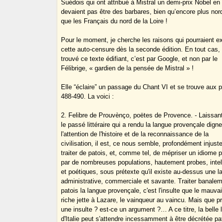
Suédois qui ont attribué à Mistral un demi-prix Nobel en
devaient pas être des barbares, bien qu’encore plus nor
que les Français du nord de la Loire !
Pour le moment, je cherche les raisons qui pourraient ex
cette auto-censure dès la seconde édition. En tout cas, s
trouvé ce texte édifiant, c’est par Google, et non par le
Félibrige, « gardien de la pensée de Mistral » !
Elle “éclaire” un passage du Chant VI et se trouve aux p
488-490. La voici :
2. Felibre de Prouvènço, poëtes de Provence. - Laissan
le passé littéraire qui a rendu la langue provençale dign
l'attention de l'histoire et de la reconnaissance de la
civilisation, il est, ce nous semble, profondément injust
traiter de patois, et, comme tel, de mépriser un idiome p
par de nombreuses populations, hautement probes, intel
et poétiques, sous prétexte qu'il existe au-dessus une 
administrative, commerciale et savante. Traiter banale
patois la langue provençale, c'est l'insulte que le mauva
riche jette à Lazare, le vainqueur au vaincu. Mais que p
une insulte ? est-ce un argument ?… A ce titre, la belle
d'Italie peut s'attendre incessamment à être décrétée pa