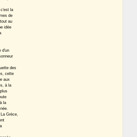
c'est la
omes de
rtout au
ne idée
a
e d'un
sonneur
uette des
s, cette
ue aux
s, à la
plus
oute
à la
inée.
 La Grèce,
ont
ra