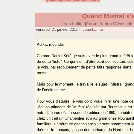
Quand Mistral s’
Jean Lafitte [Forum Yahoo GVasconh
vendredi 21 janvier 2011
-
Jean Lafitte
Adixat moundë,
Comme Daniel Séré, je suis avec le plus grand intérêt 
de cette “liste”. Ce qui vient d’être écrit de l’occitan, 
je vois, par recoupement de petits faits rapportés dans l
presse.
Mais pour le moment, je travaille le sujet : Mistral, gran
de l’occitanisme.
Pour vous distraire, je vais donc vous livrer une note de
l'édition princeps de “Mirèio” réalisée par Roumanille en
note disparue dès la seconde édition de 1860, co-éditée
chez un certain Charpentier et à Avignon chez Roumanil
familiers la littérature occitaniste y verront notamment l
thème : le français, langue des barbares du Nord etc. L