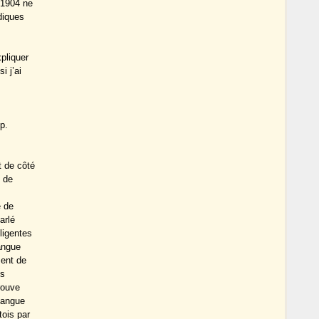
 1904 ne
diques
pliquer
i j’ai
p.
t de côté
e de
e de
arlé
ligentes
langue
ment de
is
rouve
 langue
tois par