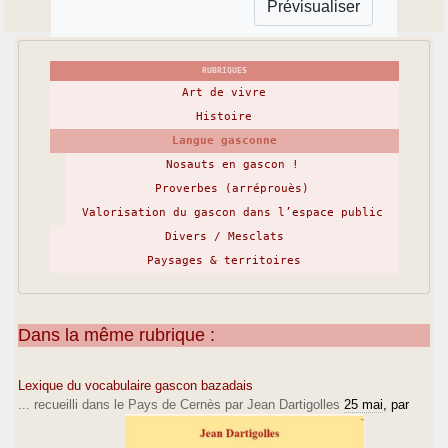
RUBRIQUES
Art de vivre
Histoire
Langue gasconne
Nosauts en gascon !
Proverbes (arréprouès)
Valorisation du gascon dans l’espace public
Divers / Mesclats
Paysages & territoires
Dans la même rubrique :
Lexique du vocabulaire gascon bazadais
... recueilli dans le Pays de Cernès par Jean Dartigolles
25 mai
, par