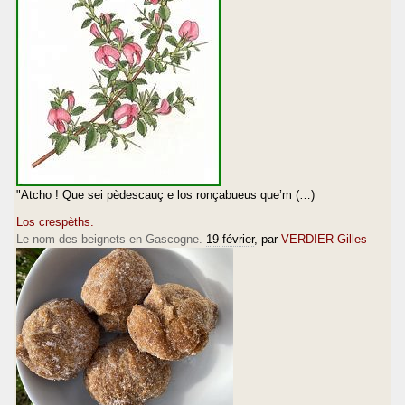
"Atcho ! Que sei pèdescauç e los ronçabueus que’m (…)
Los crespèths.
Le nom des beignets en Gascogne.
19 février
, par
VERDIER Gilles