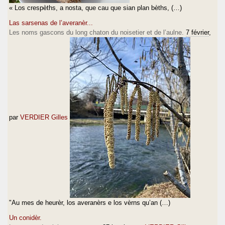
« Los crespèths, a nosta, que cau que sian plan bèths, (…)
Las sarsenas de l’averanèr...
Les noms gascons du long chaton du noisetier et de l’aulne.
7 février
,
par
VERDIER Gilles
"Au mes de heurèr, los averanèrs e los vèrns qu’an (…)
Un conidèr.