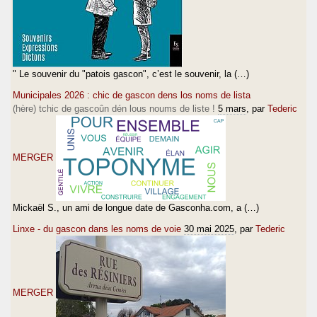
" Le souvenir du "patois gascon", c’est le souvenir, la (…)
Municipales 2026 : chic de gascon dens los noms de lista
(hère) tchic de gascoûn dén lous noums de liste !
5 mars
, par
Tederic
MERGER
Mickaël S., un ami de longue date de Gasconha.com, a (…)
Linxe - du gascon dans les noms de voie
30 mai 2025
, par
Tederic
MERGER