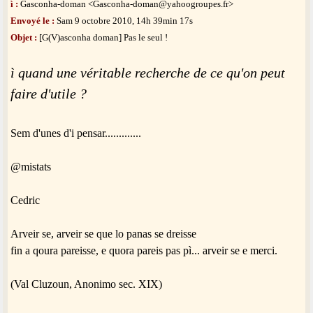
ì :
Gasconha-doman <Gasconha-doman@yahoogroupes.fr>
Envoyé le :
Sam 9 octobre 2010, 14h 39min 17s
Objet :
[G(V)asconha doman] Pas le seul !
ì quand une véritable recherche de ce qu'on peut
faire d'utile ?
Sem d'unes d'i pensar.............
@mistats
Cedric
Arveir se, arveir se que lo panas se dreisse
fin a qoura pareisse, e quora pareis pas pì... arveir se e merci.
(Val Cluzoun, Anonimo sec. XIX)