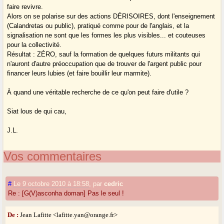
faire revivre.
Alors on se polarise sur des actions DÉRISOIRES, dont l'enseignement
(Calandretas ou public), pratiqué comme pour de l'anglais, et la
signalisation ne sont que les formes les plus visibles... et couteuses
pour la collectivité.
Résultat : ZÉRO, sauf la formation de quelques futurs militants qui
n'auront d'autre préoccupation que de trouver de l'argent public pour
financer leurs lubies (et faire bouillir leur marmite).
À quand une véritable recherche de ce qu'on peut faire d'utile ?
Siat lous de qui cau,
J.L.
Vos commentaires
#
Le 9 octobre 2010 à 18:58
,
par
cedric
Re : [G(V)asconha doman] Pas le seul !
De :
Jean Lafitte <lafitte.yan@orange.fr>