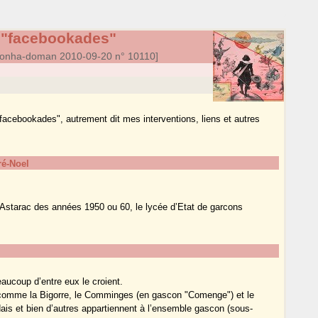
"facebookades"
onha-doman 2010-09-20 n° 10110]
facebookades", autrement dit mes interventions, liens et autres
é-Noel
’Astarac des années 1950 ou 60, le lycée d’Etat de garcons
aucoup d’entre eux le croient.
 comme la Bigorre, le Comminges (en gascon "Comenge") et le
ais et bien d’autres appartiennent à l’ensemble gascon (sous-