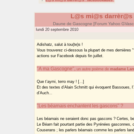
L@s mi@s darrèr@s 
Daune de Gascogne [Forum Yahoo GVasc
lundi 20 septembre 2010
Adishatz, salut à tou(te)s !
Vous trouverez ci-dessous la plupart de mes dernières "
actions sur Facebook depuis fin juillet.
"A ma Gascogne",
un autre poème de
madame Larr
Que t’aymi, terro may ! [...]
Et des textes d’Alain Schmitt qui évoquent Bassoues, l
d’Auch...
"Les béarnais enchantent les gascons" ?
Les béarnais ne seraient donc pas gascons ? Certes, be
Le Béarn fait pourtant partie des Pyrénées gasconnes,
Couserans ; les parlers béarnais comme les parlers land