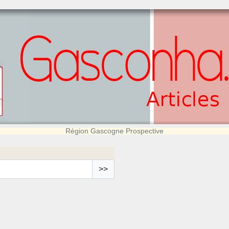
Région Gascogne Prospective
>>