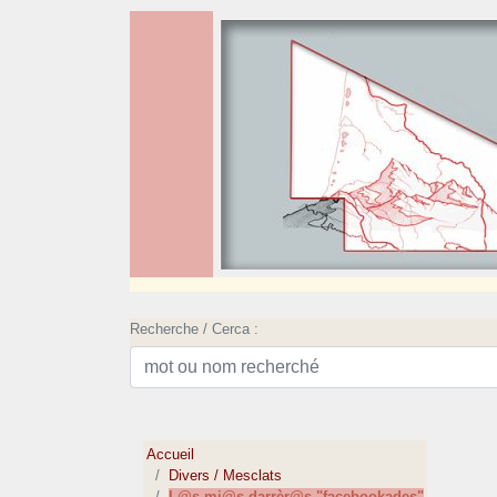
Recherche / Cerca :
Accueil
Divers / Mesclats
L@s mi@s darrèr@s "facebookades"