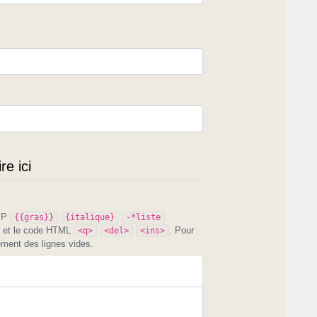
e ici
PIP
{{gras}}
{italique}
-*liste
et le code HTML
. Pour
<q>
<del>
<ins>
ement des lignes vides.