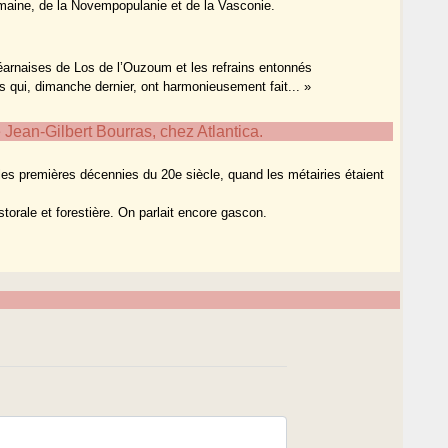
omaine, de la Novempopulanie et de la Vasconie.
 béarnaises de Los de l’Ouzoum et les refrains entonnés
s qui, dimanche dernier, ont harmonieusement fait... »
ean-Gilbert Bourras, chez Atlantica.
les premières décennies du 20e siècle, quand les métairies étaient
storale et forestière. On parlait encore gascon.