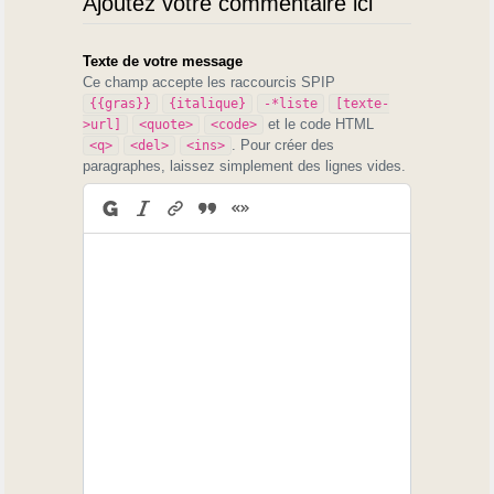
Ajoutez votre commentaire ici
Texte de votre message
Ce champ accepte les raccourcis SPIP
{{gras}}
{italique}
-*liste
[texte-
et le code HTML
>url]
<quote>
<code>
. Pour créer des
<q>
<del>
<ins>
paragraphes, laissez simplement des lignes vides.