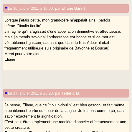
#
Le 16 janvier 2011 à 10:30
,
par
Eliane Bareit
Lorsque j’étais petite, mon grand-père m’appelait ainsi, parfois
même :"tioulin-tioulin".
J’imagine qu’il s’agissait d’une appellation diminutive et affectueuse,
mais j’aimerais savoir si l’orthographe est bonne et si ce mot est
véritablement gascon, sachant que dans le Bas-Adour, il était
fréquemment utilisé.(je suis originaire de Bayonne et Boucau)
Merci pour votre aide
Eliane
#
Le 17 janvier 2011 à 23:20
,
par
Tederic M.
Je pense, Eliane, que ce "tioulin-tioulin" est bien gascon, et fait même
probablement partie du coeur de la langue. Je le sens comme ça, sans
savoir exactement la signification.
C’est peut être simplement une manière d’appeler affectueusement une
petite créature.