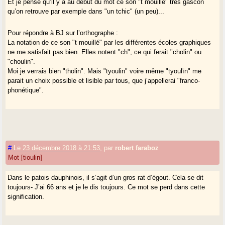
Et je pense qu’il y a au début du mot ce son "t mouillé" très gascon
qu’on retrouve par exemple dans "un tchic" (un peu)...
Pour répondre à BJ sur l’orthographe :
La notation de ce son "t mouillé" par les différentes écoles graphiques
ne me satisfait pas bien. Elles notent "ch", ce qui ferait "cholin" ou
"choulin".
Moi je verrais bien "tholin". Mais "tyoulin" voire même "tyoulïn" me
parait un choix possible et lisible par tous, que j’appellerai "franco-
phonétique".
#
Le 23 décembre 2018 à 21:53
,
par
robert faraboz
Mot [tioulin]
Dans le patois dauphinois, il s’agit d’un gros rat d’égout. Cela se dit
toujours- J’ai 66 ans et je le dis toujours. Ce mot se perd dans cette
signification.