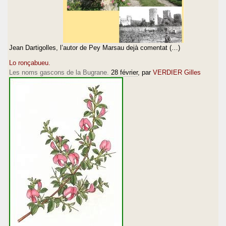
Jean Dartigolles, l’autor de Pey Marsau dejà comentat (…)
Lo ronçabueu.
Les noms gascons de la Bugrane.
28 février
, par
VERDIER Gilles