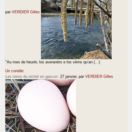
par
VERDIER Gilles
"Au mes de heurèr, los averanèrs e los vèrns qu’an (…)
Un conidèr.
Les noms du nichet en gascon.
27 janvier
, par
VERDIER Gilles