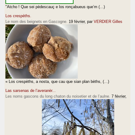
"Atcho ! Que sei pèdescauç e los ronçabueus que’m (…)
Los crespèths.
Le nom des beignets en Gascogne.
19 février
, par
VERDIER Gilles
« Los crespèths, a nosta, que cau que sian plan bèths, (…)
Las sarsenas de l’averanèr...
Les noms gascons du long chaton du noisetier et de l’aulne.
7 février
,