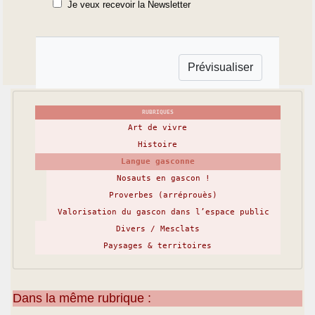
Je veux recevoir la Newsletter
RUBRIQUES
Art de vivre
Histoire
Langue gasconne
Nosauts en gascon !
Proverbes (arréprouès)
Valorisation du gascon dans l’espace public
Divers / Mesclats
Paysages & territoires
Dans la même rubrique :