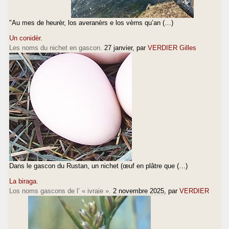
"Au mes de heurèr, los averanèrs e los vèrns qu’an (…)
Un conidèr.
Les noms du nichet en gascon.
27 janvier
, par
VERDIER Gilles
Dans le gascon du Rustan, un nichet (œuf en plâtre que (…)
La biraga.
Los noms gascons de l’ « ivraie ».
2 novembre 2025
, par
VERDIER