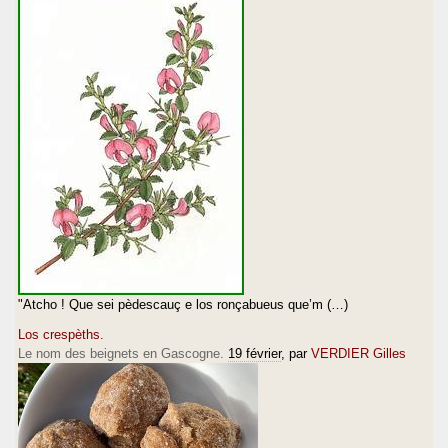
"Atcho ! Que sei pèdescauç e los ronçabueus que’m (…)
Los crespèths.
Le nom des beignets en Gascogne.
19 février
, par
VERDIER Gilles