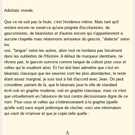
Adishatz monde,
Que ce ne soit pas la foule, c'est l'évidence même. Mais tant qu'il
restera encore ne serait-ce qu'une poignée d'occitanistes, de
gasconnistes, de béarnistes et d'autres encore qui n'appartiennent à
aucune chapelle mais néanmoins amoureux du gascon, "dialecte" selon
les
uns, "langue" selon les autres, alors tout ne tombera pas forcément
dans les oubliettes de l'Histoire. A défaut de marqueur identitaire, ne
rêvons pas, le gascon survivra comme langue de culture pour ceux et
celles qui le voudront ainsi. Et l'on doit bien admettre que c'est en
béarnais classique que les oeuvres sont les plus abondantes, le reste
étant assez marginal, je suis tout à fait d'accord avec Jean. On peut
considérer, partant de là, que le béarnais joue le rôle de standard
écrit soit en graphie moderne, soit en graphie classique, mais ce n'est
que virtuellement en l'absence de tout centre décisionnaire digne de ce
nom. Pour ceux et celles qui s'intéresseraient à la graphie (quelle
qu'elle soit) sans esprit polémique de clocher, voici une information
qui vient de m'arriver et que je copie telle quelle :
A