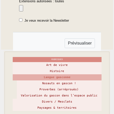
Extensions autorisées : toutes
Je veux recevoir la Newsletter
RUBRIQUES
Art de vivre
Histoire
Langue gasconne
Nosauts en gascon !
Proverbes (arréprouès)
Valorisation du gascon dans l’espace public
Divers / Mesclats
Paysages & territoires