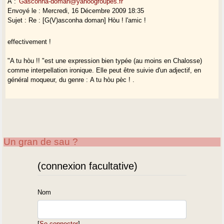
A :
Gasconha-doman@yahoogroupes.fr
Envoyé le : Mercredi, 16 Décembre 2009 18:35
Sujet : Re : [G(V)asconha doman] Hòu ! l'amic !
effectivement !
"A tu hòu !! "est une expression bien typée (au moins en Chalosse)
comme interpellation ironique. Elle peut être suivie d'un adjectif, en
général moqueur, du genre : A tu hòu pèc ! .
Un gran de sau ?
(connexion facultative)
Nom
[
Se connecter
]