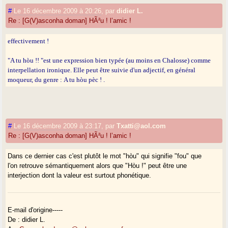
#
Le 16 décembre 2009 à 20:26
,
par
didier L.
Re : [G(V)asconha doman] HÃ²u ! l’amic !
effectivement !
"A tu hòu !! "est une expression bien typée (au moins en Chalosse) comme
interpellation ironique. Elle peut être suivie d'un adjectif, en général
moqueur, du genre : A tu hòu pèc ! .
#
Le 16 décembre 2009 à 23:17
,
par
Txatti@aol.com
Re : [G(V)asconha doman] HÃ²u ! l’amic !
Dans ce dernier cas c'est plutôt le mot "hòu" qui signifie "fou" que
l'on retrouve sémantiquement alors que "Hòu !" peut être une
interjection dont la valeur est surtout phonétique.
E-mail d'origine-----
De : didier L.