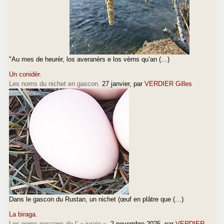
"Au mes de heurèr, los averanèrs e los vèrns qu’an (…)
Un conidèr.
Les noms du nichet en gascon.
27 janvier
, par
VERDIER Gilles
Dans le gascon du Rustan, un nichet (œuf en plâtre que (…)
La biraga.
Los noms gascons de l’ « ivraie ».
2 novembre 2025
, par
VERDIER