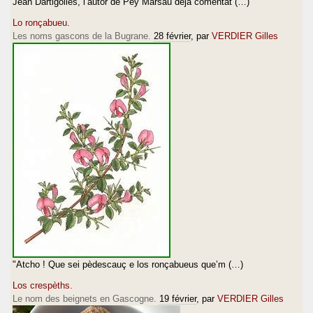
Jean Dartigolles, l’autor de Pey Marsau dejà comentat (…)
Lo ronçabueu.
Les noms gascons de la Bugrane.
28 février
, par
VERDIER Gilles
"Atcho ! Que sei pèdescauç e los ronçabueus que’m (…)
Los crespèths.
Le nom des beignets en Gascogne.
19 février
, par
VERDIER Gilles